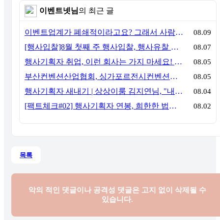
이벤트넷님
의 최근 글
이벤트업계가 폐쇄적이라고요? 그래서 사람이 안 옵니다
08.09
[행사입찰]8월 첫째 주 행사입찰, 행사유찰 결과
08.07
행사기획자 취업, 이런 회사는 가지 마세요! 신입이 꼭 알아야 할 5가지 기준[이벤트산업 팩트체크#3]
08.05
부산컨벤션산업협회, 싱가포르전시컨벤션협회(SACEOS)와 업무협약 체결… 아시아 마이스 협력 확대
08.05
행사기획자 새내기 | 상상이룸 김지연님, "내 맘대로, 내 뜻대로 행사를 만든다
08.04
[팩트체크#02] 행사기획자 연봉, 희한한 법칙~ '첨에는 비실, 3년만 지나면 튼실'
08.02
목록
악의 적인 댓글이나 공격성 댓글은
고지 없이 삭제될 수
있습니다.