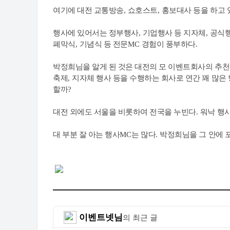
여기에 대전 교통방송
,
쇼호스트
,
홍보대사 등을 하고 
행사에 있어서는 정부행사
,
기업행사 등 지자체
,
공식행
폐막식
,
기념식 등 전문
MC
경험이 풍부하다
.
박정희님을 알게 된 것은 대전의 모 이벤트회사의 추
축제
,
지자체 행사 등을 수행하는 회사로 연간 꽤 많은
할까
?
대전 외에도 서울을 비롯하여 전국을 누빈다
.
워낙 행
대 부분 잘 아는 행사
MC
는 많다
.
박정희님을 그 안에 
이벤트넷님
의 최근 글