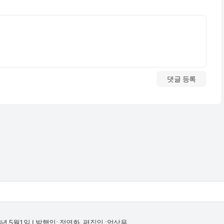
댓글 등록
8년 5월1일 | 발행인: 정연화, 편집인 :엄상용