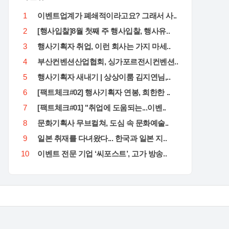
1
이벤트업계가 폐쇄적이라고요? 그래서 사..
2
[행사입찰]8월 첫째 주 행사입찰, 행사유..
3
행사기획자 취업, 이런 회사는 가지 마세..
4
부산컨벤션산업협회, 싱가포르전시컨벤션..
5
행사기획자 새내기 | 상상이룸 김지연님,..
6
[팩트체크#02] 행사기획자 연봉, 희한한 ..
7
[팩트체크#01] "취업에 도움되는...이벤..
8
문화기획사 무브컬쳐, 도심 속 문화예술..
9
일본 취재를 다녀왔다... 한국과 일본 지..
10
이벤트 전문 기업 ‘씨포스트’, 고가 방송..