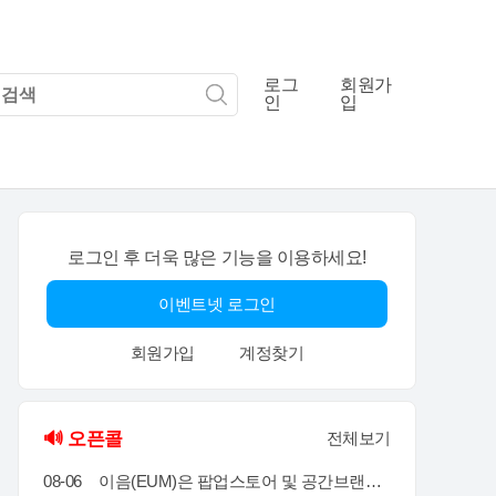
로그
회원가
인
입
로그인 후 더욱 많은 기능을 이용하세요!
이벤트넷 로그인
회원가입
계정찾기
🔊 오픈콜
전체보기
08-06
이음(EUM)은 팝업스토어 및 공간브랜딩 전문 업체로서 공간에서 고객과의 접점을 통해 공간에서의 체험과 브랜드 경험을 통해 고객의 마음을 움직일 수 있는 전문 기업입니다. 성수동, 홍대앞, 더현대여의도, 현대백화점 판교 & 목동 & 삼성 & 압구정, 롯데백화점 잠실 & 에비뉴엘, 양양 서피비치, 스타필드, IFC몰, 코엑스, 킨텍스, 교보 & 영풍문고, 부산 밀락타운 & 더베이 101, 콘래드 호텔, 동해안, 전국 리조트 및 호텔 등등에서 경험과 실적을 가지고 있으며, 팝업스토어와 공간브랜딩을 디자인에서부터 시공, 철거까지 완벽한 원스탑 서비스를 대행해드리고 있습니다.