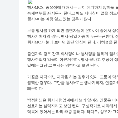
행사
MC
의 중요성에 대해서는 굳이 얘기하지 않아도 
승패여부를 좌지우지 한다고 해도 지나침이 없을 정도
행사
MC
는 여럿 알고 있는 경우가 많다
.
보통 행사를 하게 되면 출연자들이 온다
.
이 중에서 성
행사기획자의 경우
,
행사 당일 가슴이 두근두근한다
.
행사
MC
가 눈에 보이면 일단 안심이 된다
.
리허설을 한
출연자의 경우 간혹 회사명이나 행사명을 틀리게 말하
행사주최자 얼굴이 아른거린다
.
행사 끝나고 추궁이 
날에는 그냥 그 행사는 망한다고 보면 된다
.
가끔은 지각 아닌 지각을 하는 경우가 있다
.
교통이 막
끔찍한 경우다
.
그만큼 행사
MC
는 행사기획자
,
연출자
때문이다
.
박정희님은 행사대행업계에서 널리 알려진 인물은 아
선호하는 실력자라고 보면 된다
.
구성작가로 시작해서
덕목에 있어서는 타의 추종 불허다
.
라디오
,
성우가 그