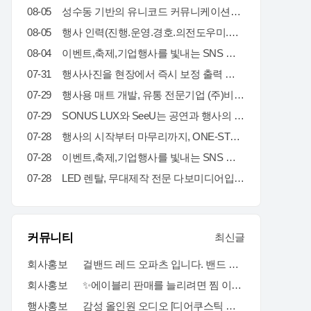
08-05
성수동 기반의 유니코드 커뮤니케이션즈는 브랜드의 가치를 감각적으로 현장화하는 마케팅·프로모션 전문 대행사입니다. 팝업스토어, 기업 행사, 전시부터 축제 부스까지 콘셉트 기획·공간 연출·현장 운영을 통합 수행하여 완성도 높은 행사를 만듭니다. 기획부터 공간연출 현장운영 인력섭외까지 유니코드에게 맞겨주세요!
08-05
행사 인력(진행.운영.경호.의전도우미.프로모터.관람객등) 토탈 에이전시 입니다. 행사 운영에 어려움 많으시죠? 저희가 해결 해드립니다!!!! 연락주세요~!!! 주)월드플래닝 입니다.
08-04
이벤트,축제,기업행사를 빛내는 SNS 숏폼 360 포토(영상)부스입니다. 전문 운영팀이 진행,설치,철거까지 완벽하게 책임집니다. 문의만 주시면 이벤트에 맞게 운영을 제안해드리며,전국 어디서나 렌탈 가능합니다. 인스타그램) https://www.instagram.com/360photo.kr/ 블로그) https://blog.naver.com/360photobooth/ TEL) 032-322-3367 Email) contact@360photo.kr 카톡문의) http://pf.kakao.com/_rxdBin/chat
07-31
행사사진을 현장에서 즉시 보정 출력 진행하는 미스터문포토 문성준실장입니다. 하이브 행사 사진출력 전속진행업체입니다. 포토존사진인화.출력 실시간 상담 http://pf.kakao.com/_Lxkxbxon/chat
07-29
행사용 매트 개발, 유통 전문기업 (주)비오케이 입니다. 기업행사용 '파이론텍스(파이텍스)', '화사한 조경 인조잔디'를 행사 분야에 대량 공급하고 있습니다. 단순 구매 및 렌탈, 시공 까지 모두 가능하며 온-오프라인 최저가 공급을 약속합니다. 실제 거래 중인 기업 대표님들께서 아주 저렴하게 만족스러운 품질로 사용 중이십니다. 문의: 010 4II9 43II 이메일: kbs@bokkorea.com
07-29
SONUS LUX와 SeeU는 공연과 행사의 음향·조명을 설계하고 운영하는 현장 전문팀입니다. 방송 프로그램, 국가행사, 대형 페스티벌, 기업행사 등 다양한 프로젝트에서 축적한 경험을 바탕으로 공간 구조와 행사 성격, 관객 규모에 맞는 시스템을 구성합니다. 장비 수량이나 규모를 앞세우기보다 명료한 사운드, 효과적인 조명 연출, 안정적인 현장 운영을 중요하게 생각합니다. 공연, 기업행사, 컨퍼런스, 전시, 학교축제, 교회 행사 등 각 현장에 필요한 음향·조명 장비와 전문 인력을 제공합니다. 주요 업무 공연 및 행사 음향·조명 장비 렌탈 현장 여건에 맞춘 시스템 설계와 장비 구성 FOH·모니터·재생·송출 음향 운영 무대조명 디자인 및 오퍼레이팅 장비 설치, 시스템 튜닝 및 현장 기술 관리 문의 대표: 김수한 연락처: 010-8309-1024 이메일: sonus-lux@naver.com
07-28
행사의 시작부터 마무리까지, ONE-STOP 행사 전문 파트너 행사 기획·운영부터 무대·음향·조명·LED 스크린 시스템, 전문 기술 인력까지 모두 갖춘 원스톱 행사 전문 업체입니다. 행사에 필요한 여러 업체를 따로 섭외할 필요 없이, 기획부터 설치·운영·철수까지 전 과정을 하나의 파트너가 책임지고 수행합니다. WHY US? ✅ 풍부한 수행 경험과 검증된 운영 노하우 공공기관·지자체·지역축제·기업행사 등 다양한 프로젝트 수행 경험을 바탕으로 안정적이고 체계적인 행사 운영을 제공합니다. ✅ 전문 기술 인력의 체계적인 현장 운영 무대·음향·조명·LED 스크린까지 숙련된 전문 인력이 직접 운영하여 완성도 높은 행사 품질과 신속한 현장 대응을 제공합니다. ✅ 자체 장비 시스템 기반의 원스톱 서비스 무대·음향·조명·LED 스크린 등 주요 행사 장비를 자체 보유하여 높은 품질, 신속한 대응, 합리적인 비용으로 효율적인 행사 운영을 지원합니다. 주요 서비스 ✔ 공공기관·지자체 공식 행사 (준공식, 개소식, 기념식, 선포식 등) ✔ 지역축제·문화·관광 행사 ✔ 기업·기관·단체 행사 (체육대회, 워크숍, 기념행사 등) ✔ 무대·음향·조명·LED 시스템 설계·설치 및 운영
07-28
이벤트,축제,기업행사를 빛내는 SNS 숏폼 360 포토(영상)부스입니다. 전문 운영팀이 진행,설치,철거까지 완벽하게 책임집니다. 문의만 주시면 이벤트에 맞게 운영을 제안해드리며,전국 어디서나 렌탈 가능합니다. 인스타그램) https://www.instagram.com/360photo.kr/ 블로그) https://blog.naver.com/360photobooth/ TEL) 032-322-3367 Email) contact@360photo.kr 카톡문의) http://pf.kakao.com/_rxdBin/chat
07-28
LED 렌탈, 무대제작 전문 다보미디어입니다! 연락주세요!
커뮤니티
최신글
회사홍보
걸밴드 레드 오파츠 입니다. 밴드 필요하시면 언제든지 연락주세요
회사홍보
✨에이블리 판매를 늘리려면 찜 이후 구매 흐름까지 봐야 합니다✨
행사홍보
감성 올인원 오디오 [디어쿠스틱 알토] 최대 23% 할인