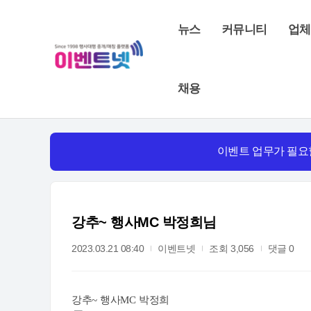
뉴스
커뮤니티
업체
채용
이벤트 업무가 필요
강추~ 행사MC 박정희님
2023.03.21 08:40
이벤트넷
조회 3,056
댓글 0
강추
~
행사
MC
박정희