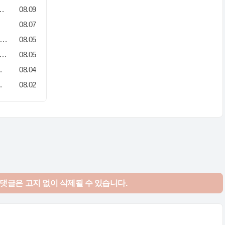
라고요? 그래서 사람이 안 옵니다
08.09
08.07
획자 취업, 이런 회사는 가지 마세요! 신입이 꼭 알아야 할 5가지 기준[이벤트산업 팩트체크#3]
08.05
업협회, 싱가포르전시컨벤션협회(SACEOS)와 업무협약 체결… 아시아 마이스 협력 확대
08.05
 내 뜻대로 행사를 만든다
08.04
 비실, 3년만 지나면 튼실'
08.02
 댓글은
고지 없이 삭제될 수 있습니다.