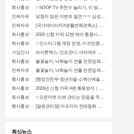
회사홍보
✨SOOP TV 추천수 늘리기, 이 방법으로 해결할 수 있습니다✨
진짜자유
당첨자 많은 이벤트 발견ㅋㅋ 삼성스토어 블로그 포스트 공유 이벤트
진짜자유
[국가데이터처X생활변화관측소] 구독·댓글 이벤트
회사홍보
2026 신형 카픽 12팬 메쉬 통풍시트｜차 안 더위와 답답함을 줄여주는 차량용 통풍시트
회사홍보
✨인스타그램 계정 운영, 이것만큼은 꼭 알고 시작하세요✨
가입인사
파이론텍스, 인조잔디, 야자매트 가장 저렴하게 공급합니다.
회사홍보
불꽃놀이, 낙화놀이 연출 전문업체 세홍SFC 입니다
진짜자유
불꽃놀이, 낙화놀이 연출 전문업체 세홍SFC 입니다
행사홍보
[행정안전부-청년마을-소백산예술촌] 무료 주말 기획자 과정
회사홍보
2026년 신형 카픽 4팬 통풍방석｜차량·가정 겸용 자동 착석감지 통풍방석
회사홍보
✨오픈마켓 리뷰 관리는 믿음을 주는 곳에서 진행해야 합니다✨
행사홍보
[질병관리청] 아프지마 전래동화 혹부리영감 이벤트
최신뉴스