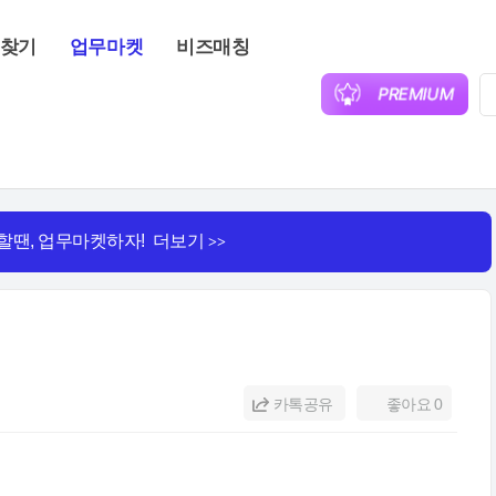
찾기
업무마켓
비즈매칭
할땐, 업무마켓하자! 더보기
>>
카톡공유
좋아요
0