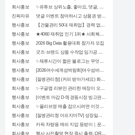
회사홍보
✨유튜브 상위노출, 좋아요, 댓글, 구독, 알림설정까지 관리하세요✨
진짜자유
댓글 이벤트 참여하시고 상품권 받아가세요!
행사홍보
【건물관리 50대 재취업】경력 없이 안전관리자 준비하는 방법
행사홍보
★4060 재취업 인기 1위★ 사회복지사 2급, 시험 없이 취득 하는 방법
행사홍보
2026 Big Data 활용대회 참가자 모집
회사홍보
굿즈·브랜드 상품 수작업 임가공 포장 전문 서비스, GOODSPACK (소량 포장 가능)
회사홍보
✨체류시간이 짧은 블로그는 무엇부터 바꿔야 할까요?✨
행사홍보
[2026여수세계섬박람회]여수섬바다 댄스 챌린지 EVENT
행사홍보
[질병관리청] (커피 받아가세요) 화영이의 성장일기 5화 OX 퀴즈 이벤트
회사홍보
✨구글맵 리뷰만 관리한 매장이 오래 버티지 못하는 이유✨
행사홍보
[이벤트 마감 D-9] 경동시장 빙고판 채우고 마사지기, 아이스크림 등 받아가세요!
회사홍보
✨올리브영 매출 잡으시려면 이것만큼은 꼭 알고 계셔야 합니다✨
행사홍보
[질병관리청 아프지마TV] 성장일기 5화 OX 퀴즈 이벤트
회사홍보
카픽 차량용 메쉬 지압 등받이｜운전할 때도, 사무실에서도 허리까지 편안하게
회사홍보
행사 사진촬영 현장 즉시 출력, QR사진으로 다운로드 가능까지