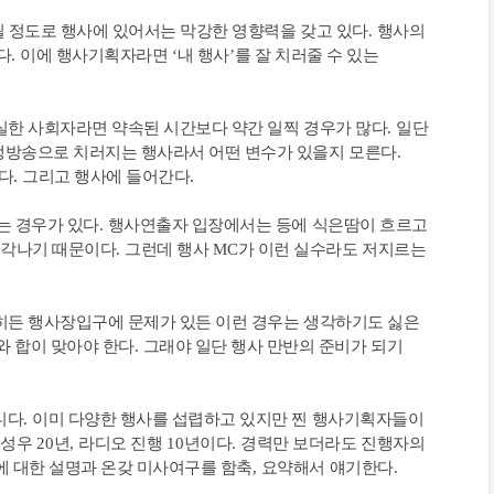
될 정도로 행사에 있어서는 막강한 영향력을 갖고 있다
.
행사의
다
.
이에 행사기획자라면
‘
내 행사
’
를 잘 치러줄 수 있는
실한 사회자라면 약속된 시간보다 약간 일찍 경우가 많다
.
일단
생방송으로 치러지는 행사라서 어떤 변수가 있을지 모른다
.
다
.
그리고 행사에 들어간다
.
는 경우가 있다
.
행사연출자 입장에서는 등에 식은땀이 흐르고
생각나기 때문이다
.
그런데 행사
MC
가 이런 실수라도 저지르는
히든 행사장입구에 문제가 있든 이런 경우는 생각하기도 싫은
와 합이 맞아야 한다
.
그래야 일단 행사 만반의 준비가 되기
니다
.
이미 다양한 행사를 섭렵하고 있지만 찐 행사기획자들이
 성우
20
년
,
라디오 진행
10
년이다
.
경력만 보더라도 진행자의
에 대한 설명과 온갖 미사여구를 함축
,
요약해서 얘기한다
.