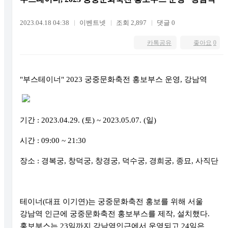
2023.04.18 04:38
이벤트넷
조회 2,897
댓글 0
카톡공유
좋아요
0
"
부스테이너
" 2023
궁중문화축전 홍보부스 운영
,
강남역
기간
: 2023.04.29. (
토
) ~ 2023.05.07. (
일
)
시간
: 09:00 ~ 21:30
장소
:
경복궁
,
창덕궁
,
창경궁
,
덕수궁
,
경희궁
,
종묘
,
사직단
테이너
(
대표 이기연
)
는 궁중문화축전 홍보를 위해 서울
강남역 인근에 궁중문화축전 홍보부스를 제작
,
설치했다
.
홍보부스는
23
일까지 강남역인근에서 운영되고
24
일은