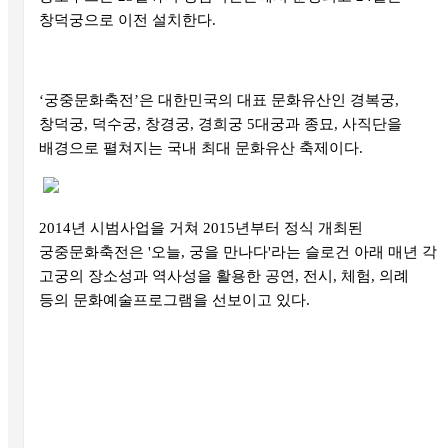
창덕궁으로 이전 설치한다
.
‘
궁중문화축전
’
은 대한민국의 대표 문화유산인 경복궁
,
창덕궁
,
덕수궁
,
창경궁
,
경희궁
5
대궁과 종묘
,
사직단을
배경으로 펼쳐지는 국내 최대 문화유산 축제이다
.
2014
년 시범사업을 거쳐
2015
년부터 정식 개최된
궁중문화축전은
'
오늘
,
궁을 만나다
'
라는 슬로건 아래 매년 각
고궁의 장소성과 역사성을 활용한 공연
,
전시
,
체험
,
의례
등의 문화예술프로그램을 선보이고 있다
.