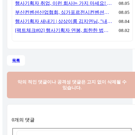
행사기획자 취업, 이런 회사는 가지 마세요! 신입이 꼭 알아야 할 5가지 기준[이벤트산업 팩트체크#3]
08.05
부산컨벤션산업협회, 싱가포르전시컨벤션협회(SACEOS)와 업무협약 체결… 아시아 마이스 협력 확대
08.05
행사기획자 새내기 | 상상이룸 김지연님, "내 맘대로, 내 뜻대로 행사를 만든다
08.04
[팩트체크#02] 행사기획자 연봉, 희한한 법칙~ '첨에는 비실, 3년만 지나면 튼실'
08.02
목록
악의 적인 댓글이나 공격성 댓글은
고지 없이 삭제될 수
있습니다.
0개의 댓글