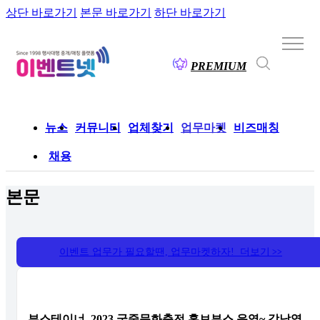
상단 바로가기
본문 바로가기
하단 바로가기
PREMIUM
뉴스
커뮤니티
업체찾기
업무마켓
비즈매칭
채용
본문
이벤트 업무가 필요할땐, 업무마켓하자! 더보기
>>
부스테이너, 2023 궁중문화축전 홍보부스 운영~ 강남역