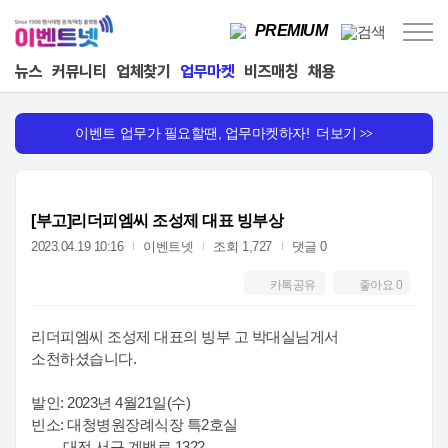
PREMIUM
뉴스
커뮤니티
업체찾기
업무마켓
비즈매칭
채용
이벤트 업무가 필요할땐, 업무마켓하자! 더보기
>>
[부고]리더피엠씨 조성제 대표 빙부상
2023.04.19 10:16
이벤트넷
조회 1,727
댓글 0
카톡공유
좋아요
0
리더피엠씨 조성제 대표의 빙부 고 박대실님게서
소천하셨습니다.
발인: 2023년 4월21일(수)
빈소: 대청병원장례식장 특2호실
대전 서구 계백로 1322