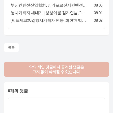
부산컨벤션산업협회, 싱가포르전시컨벤션협회(SACEOS)와 업무협약 체결… 아시아 마이스 협력 확대
08.05
행사기획자 새내기 | 상상이룸 김지연님, "내 맘대로, 내 뜻대로 행사를 만든다
08.04
[팩트체크#02] 행사기획자 연봉, 희한한 법칙~ '첨에는 비실, 3년만 지나면 튼실'
08.02
목록
악의 적인 댓글이나 공격성 댓글은
고지 없이 삭제될 수 있습니다.
0개의 댓글