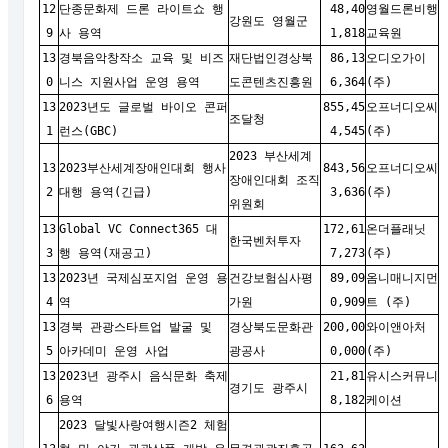
12
단종문화제 드론 라이트쇼 행
48,40
영월드론비행
강원도 영월군
9
사 용역
1,818
교육원
13
경북음악창작소 교육 및 비즈
재단법인경상북
86,13
오디오가이
0
니스 지원사업 운영 용역
도콘텐츠진흥원
6,364
(주)
13
2023년도 글로벌 바이오 콘퍼
855,45
오프너디오씨
조달청
1
런스(GBC)
4,545
(주)
2023 부산세계
13
2023부산세계장애인대회 행사
843,56
오프너디오씨
장애인대회 조직
2
대행 용역(긴급)
3,636
(주)
위원회
13
Global VC Connect365 대
172,61
온더플래닛
한국벤처투자
3
행 용역(재공고)
7,273
(주)
13
2023년 국제심포지엄 운영 용
건강보험심사평
89,09
옴니매니지먼
4
역
가원
0,909
트 (주)
13
경북 관광스타트업 발굴 및
경상북도문화관
200,00
와이앤아처
5
아카데미 운영 사업
광공사
0,000
(주)
13
2023년 광주시 음식문화 축제
21,81
유시스커뮤니
경기도 광주시
6
용역
8,182
케이션
2023 달빛사랑여행시즌2 체험