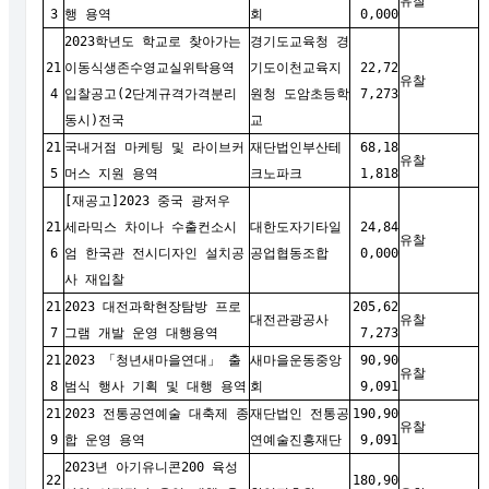
유찰
3
행 용역
회
0,000
2023학년도 학교로 찾아가는
경기도교육청 경
21
이동식생존수영교실위탁용역
기도이천교육지
22,72
유찰
4
입찰공고(2단계규격가격분리
원청 도암초등학
7,273
동시)전국
교
21
국내거점 마케팅 및 라이브커
재단법인부산테
68,18
유찰
5
머스 지원 용역
크노파크
1,818
[재공고]2023 중국 광저우
21
세라믹스 차이나 수출컨소시
대한도자기타일
24,84
유찰
6
엄 한국관 전시디자인 설치공
공업협동조합
0,000
사 재입찰
21
2023 대전과학현장탐방 프로
205,62
대전관광공사
유찰
7
그램 개발 운영 대행용역
7,273
21
2023 「청년새마을연대」 출
새마을운동중앙
90,90
유찰
8
범식 행사 기획 및 대행 용역
회
9,091
21
2023 전통공연예술 대축제 종
재단법인 전통공
190,90
유찰
9
합 운영 용역
연예술진흥재단
9,091
2023년 아기유니콘200 육성
22
180,90