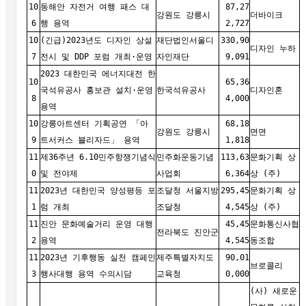
10
동해안 자전거 여행 패스 대
87,27
강원도 강릉시
더바이크
6
행 용역
2,727
10
(긴급)2023년도 디자인 상설
재단법인서울디
330,90
디자인 누하
7
전시 및 DDP 포럼 개최·운영
자인재단
9,091
2023 대한민국 에너지대전 한
10
65,36
국석유공사 홍보관 설치·운영
한국석유공사
디자인혼
8
4,000
용역
10
강릉아트센터 기획공연 「아
68,18
강원도 강릉시
면면
9
트서커스 블리자드」 용역
1,818
11
제36주년 6.10민주항쟁기념식
민주화운동기념
113,63
문화기획 상
0
및 전야제
사업회
6,364
상 (주)
11
2023년 대한민국 양성평등 포
조달청 서울지방
295,45
문화기획 상
1
럼 개최
조달청
4,545
상 (주)
11
진안 문화예술거리 운영 대행
45,45
문화통신사협
전라북도 진안군
2
용역
4,545
동조합
11
2023년 기후행동 실천 캠페인
제주특별자치도
90,01
브로콜리
3
행사대행 용역 수의시담
교육청
0,000
(
사) 새로운