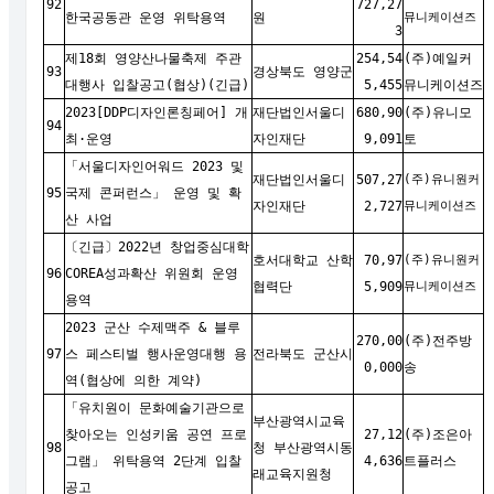
92
727,27
한국공동관 운영 위탁용역
원
뮤니케이션즈
3
제18회 영양산나물축제 주관
254,54
(주)예일커
93
경상북도 영양군
대행사 입찰공고(협상)(긴급)
5,455
뮤니케이션즈
2023[DDP디자인론칭페어] 개
재단법인서울디
680,90
(주)유니모
94
최·운영
자인재단
9,091
토
「서울디자인어워드 2023 및
재단법인서울디
507,27
(주)유니원커
95
국제 콘퍼런스」 운영 및 확
자인재단
2,727
뮤니케이션즈
산 사업
〔긴급〕2022년 창업중심대학
호서대학교 산학
70,97
(주)유니원커
96
COREA성과확산 위원회 운영
협력단
5,909
뮤니케이션즈
용역
2023 군산 수제맥주 & 블루
270,00
(주)전주방
97
스 페스티벌 행사운영대행 용
전라북도 군산시
0,000
송
역(협상에 의한 계약)
「유치원이 문화예술기관으로
부산광역시교육
찾아오는 인성키움 공연 프로
27,12
(주)조은아
98
청 부산광역시동
그램」 위탁용역 2단계 입찰
4,636
트플러스
래교육지원청
공고