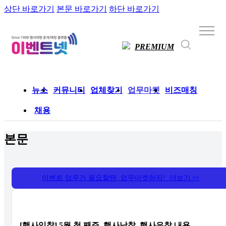
상단 바로가기
본문 바로가기
하단 바로가기
PREMIUM
뉴스
커뮤니티
업체찾기
업무마켓
비즈매칭
채용
본문
이벤트 업무가 필요할땐, 업무마켓하자! 더보기
>>
[행사입찰] 5월 첫 째주, 행사낙찰, 행사유찰 내용