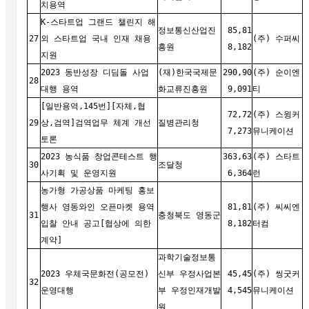
치용역
K-스타트업 그랜드 챌린지 해
정보통신산업진
85,81
27
외 스타트업 국내 인재 채용
(주) 수퍼씨
흥원
8,182
지원
2023 동반성장 디딤돌 사업
(재)한국국제문
290,90
(주) 순이엔
28
대행 용역
화교류진흥원
9,091
티
[일반용역,145번][자체,협
72,72
(주) 스윙커
29
상,검역]검역업무 체계 개선
질병관리청
7,273
뮤니케이션
토론
2023 농식품 창업콘테스트 행
363,63
(주) 스타트
30
조달청
사기획 및 운영지원
6,364
런
농가형 가공상품 마케팅 홍보
행사 영동와인 오픈마켓 용역
81,81
(주) 씨씨엔
31
충청북도 영동군
입찰 안내 공고[협상에 의한
8,182
터컴
계약]
과학기술정보통
2023 우체국문화전(공모전)
신부 우정사업본
45,45
(주) 씽굿커
32
운영대행
부 우정인재개발
4,545
뮤니케이션
원