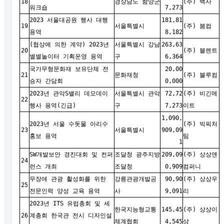
18
경상남도 함양군
(주) 백사
워크숍
7,273
2023 서울대공원 행사 대행
181,81
19
서울특별시
(주) 붐컴
용역
8,182
(협상에 의한 계약) 2023년
서울특별시 강남
263,63
20
(주) 블렌트
별별놀이터 기획운영 용역
구
6,364
국가무형문화재 보유단체 전
20,00
21
문화재청
(
주) 블루컴
승자 간담회
0,000
2023년 관악S밸리 데모데이
서울특별시 관악
72,72
(주) 비긴메
22
행사 용역(긴급)
구
7,273
이트
1,090,
2023년 서울 수돗물 아리수
(주) 빅픽처
23
서울특별시
909,09
홍보 용역
팀
1
SW개발보안 경진대회 및 컨퍼
조달청 광주지방
209,09
(주) 상상앤
24
런스 개최
조달청
0,909
컴퍼니
무장애 관광 활성화를 위한
강릉관광개발공
90,90
(주) 상상우
25
전문인력 양성 교육 용역
사
9,091
리
2023년 ITS 유럽총회 및 세
한국지능형교통
145,45
(주) 상상이
26
계총회 한국관 전시 디자인설
체계협회
4,545
상