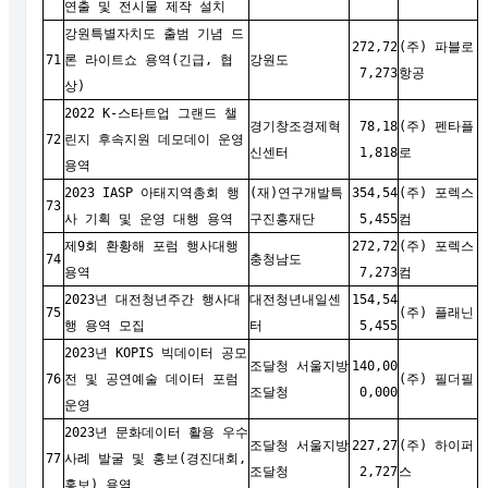
연출 및 전시물 제작 설치
강원특별자치도 출범 기념 드
272,72
(주) 파블로
71
론 라이트쇼 용역(긴급, 협
강원도
7,273
항공
상)
2022 K-스타트업 그랜드 챌
경기창조경제혁
78,18
(주) 펜타플
72
린지 후속지원 데모데이 운영
신센터
1,818
로
용역
2023 IASP 아태지역총회 행
(재)연구개발특
354,54
(주) 포렉스
73
사 기획 및 운영 대행 용역
구진흥재단
5,455
컴
제9회 환황해 포럼 행사대행
272,72
(주) 포렉스
74
충청남도
용역
7,273
컴
2023년 대전청년주간 행사대
대전청년내일센
154,54
75
(주) 플래닌
행 용역 모집
터
5,455
2023년 KOPIS 빅데이터 공모
조달청 서울지방
140,00
76
전 및 공연예술 데이터 포럼
(주) 필더필
조달청
0,000
운영
2023년 문화데이터 활용 우수
조달청 서울지방
227,27
(주) 하이퍼
77
사례 발굴 및 홍보(경진대회,
조달청
2,727
스
홍보) 용역