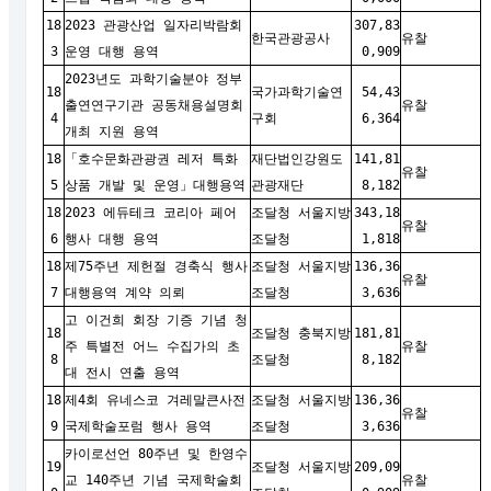
18
2023 관광산업 일자리박람회
307,83
한국관광공사
유찰
3
운영 대행 용역
0,909
2023년도 과학기술분야 정부
18
국가과학기술연
54,43
출연연구기관 공동채용설명회
유찰
4
구회
6,364
개최 지원 용역
18
「호수문화관광권 레저 특화
재단법인강원도
141,81
유찰
5
상품 개발 및 운영」대행용역
관광재단
8,182
18
2023 에듀테크 코리아 페어
조달청 서울지방
343,18
유찰
6
행사 대행 용역
조달청
1,818
18
제75주년 제헌절 경축식 행사
조달청 서울지방
136,36
유찰
7
대행용역 계약 의뢰
조달청
3,636
고 이건희 회장 기증 기념 청
18
조달청 충북지방
181,81
주 특별전 어느 수집가의 초
유찰
8
조달청
8,182
대 전시 연출 용역
18
제4회 유네스코 겨레말큰사전
조달청 서울지방
136,36
유찰
9
국제학술포럼 행사 용역
조달청
3,636
카이로선언 80주년 및 한영수
19
조달청 서울지방
209,09
교 140주년 기념 국제학술회
유찰