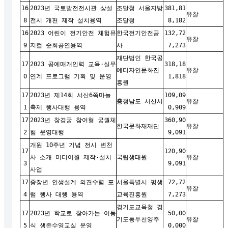
16
2023년 국토발전전시관 상설
조달청 서울지방
381,81
유찰
8
전시 개편 제작 설치용역
조달청
8,182
16
2023 어린이 전기안전 체험뮤
한국전기안전공
132,72
유찰
9
지컬 순회공연용역
사
7,273
재단법인 한국공
17
2023 공예매개인력 교육·실무
318,18
예디자인문화진
유찰
0
연계 프로그램 기획 및 운영
1,818
흥원
17
2023년 제14회 서산6쪽마늘
109,09
충청남도 서산시
유찰
1
축제 행사대행 용역
0,909
17
2023년 창경궁 참여형 궁궐체
360,90
한국문화재재단
유찰
2
험 운영대행
9,091
개원 10주년 기념 전시 변천
17
120,90
사 소개 미디어월 제작·설치
국립생태원
유찰
3
9,091
사업
17
중장년 인생설계 의견수렴 포
서울특별시 평생
72,72
유찰
4
럼 행사 대행 용역
교육진흥원
7,273
경기도교육청 경
17
2023년 학교로 찾아가는 이동
50,00
기도동두천양주
유찰
5
식 생존수영교실 운영
0,000