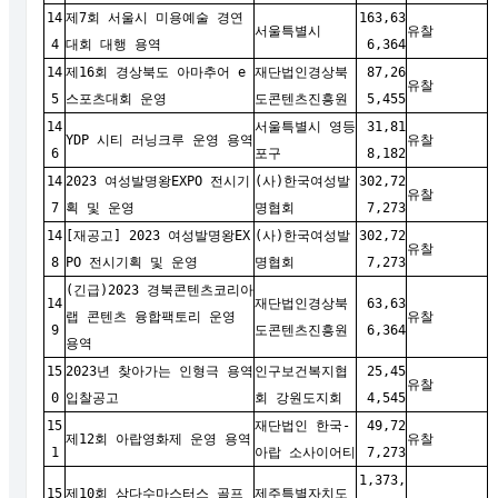
14
제7회 서울시 미용예술 경연
163,63
서울특별시
유찰
4
대회 대행 용역
6,364
14
제16회 경상북도 아마추어 e
재단법인경상북
87,26
유찰
5
스포츠대회 운영
도콘텐츠진흥원
5,455
14
서울특별시 영등
31,81
YDP 시티 러닝크루 운영 용역
유찰
6
포구
8,182
14
2023 여성발명왕EXPO 전시기
(사)한국여성발
302,72
유찰
7
획 및 운영
명협회
7,273
14
[재공고] 2023 여성발명왕EX
(사)한국여성발
302,72
유찰
8
PO 전시기획 및 운영
명협회
7,273
(긴급)2023 경북콘텐츠코리아
14
재단법인경상북
63,63
랩 콘텐츠 융합팩토리 운영
유찰
9
도콘텐츠진흥원
6,364
용역
15
2023년 찾아가는 인형극 용역
인구보건복지협
25,45
유찰
0
입찰공고
회 강원도지회
4,545
15
재단법인 한국-
49,72
제12회 아랍영화제 운영 용역
유찰
1
아랍 소사이어티
7,273
1,373,
15
제10회 삼다수마스터스 골프
제주특별자치도