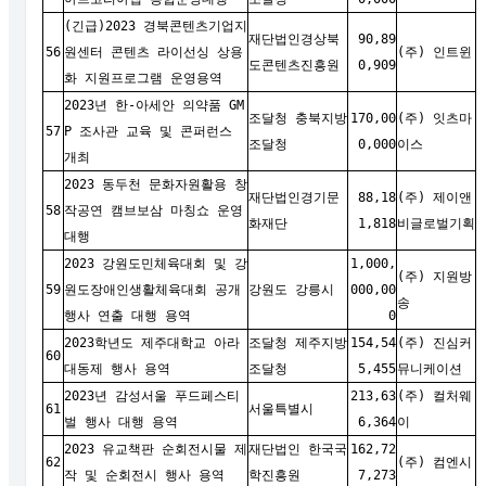
(긴급)2023 경북콘텐츠기업지
재단법인경상북
90,89
56
원센터 콘텐츠 라이선싱 상용
(주) 인트윈
도콘텐츠진흥원
0,909
화 지원프로그램 운영용역
2023년 한-아세안 의약품 GM
조달청 충북지방
170,00
(주) 잇츠마
57
P 조사관 교육 및 콘퍼런스
조달청
0,000
이스
개최
2023 동두천 문화자원활용 창
재단법인경기문
88,18
(주) 제이앤
58
작공연 캠브보삼 마칭쇼 운영
화재단
1,818
비글로벌기획
대행
2023 강원도민체육대회 및 강
1,000,
(주) 지원방
59
원도장애인생활체육대회 공개
강원도 강릉시
000,00
송
행사 연출 대행 용역
0
2023학년도 제주대학교 아라
조달청 제주지방
154,54
(
주) 진심커
60
대동제 행사 용역
조달청
5,455
뮤니케이션
2023년 감성서울 푸드페스티
213,63
(주) 컬처웨
61
서울특별시
벌 행사 대행 용역
6,364
이
2023 유교책판 순회전시물 제
재단법인 한국국
162,72
62
(주) 컴엔시
작 및 순회전시 행사 용역
학진흥원
7,273