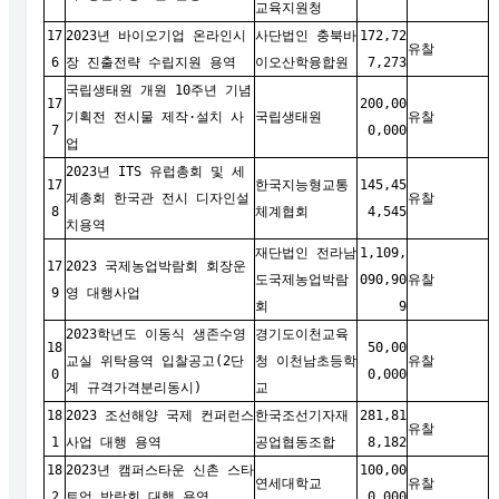
교육지원청
17
2023년 바이오기업 온라인시
사단법인 충북바
172,72
유찰
6
장 진출전략 수립지원 용역
이오산학융합원
7,273
국립생태원 개원 10주년 기념
17
200,00
기획전 전시물 제작·설치 사
국립생태원
유찰
7
0,000
업
2023년 ITS 유럽총회 및 세
17
한국지능형교통
145,45
계총회 한국관 전시 디자인설
유찰
8
체계협회
4,545
치용역
재단법인 전라남
1,109,
17
2023 국제농업박람회 회장운
도국제농업박람
090,90
유찰
9
영 대행사업
회
9
2023학년도 이동식 생존수영
경기도이천교육
18
50,00
교실 위탁용역 입찰공고(2단
청 이천남초등학
유찰
0
0,000
계 규격가격분리동시)
교
18
2023 조선해양 국제 컨퍼런스
한국조선기자재
281,81
유찰
1
사업 대행 용역
공업협동조합
8,182
18
2023년 캠퍼스타운 신촌 스타
100,00
연세대학교
유찰
2
트업 박람회 대행 용역
0,000