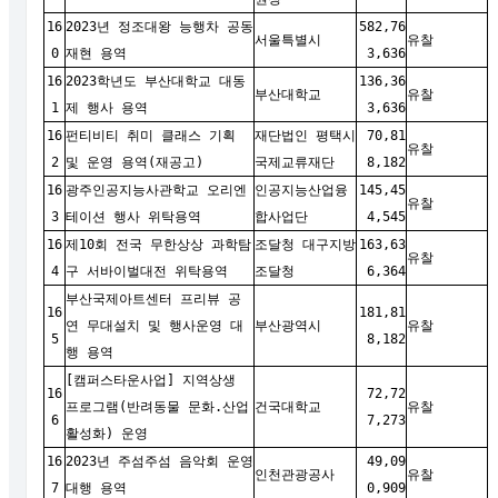
16
2023년 정조대왕 능행차 공동
582,76
서울특별시
유찰
0
재현 용역
3,636
16
2023학년도 부산대학교 대동
136,36
부산대학교
유찰
1
제 행사 용역
3,636
16
펀티비티 취미 클래스 기획
재단법인 평택시
70,81
유찰
2
및 운영 용역(재공고)
국제교류재단
8,182
16
광주인공지능사관학교 오리엔
인공지능산업융
145,45
유찰
3
테이션 행사 위탁용역
합사업단
4,545
16
제10회 전국 무한상상 과학탐
조달청 대구지방
163,63
유찰
4
구 서바이벌대전 위탁용역
조달청
6,364
부산국제아트센터 프리뷰 공
16
181,81
연 무대설치 및 행사운영 대
부산광역시
유찰
5
8,182
행 용역
[캠퍼스타운사업] 지역상생
16
72,72
프로그램(반려동물 문화.산업
건국대학교
유찰
6
7,273
활성화) 운영
16
2023년 주섬주섬 음악회 운영
49,09
인천관광공사
유찰
7
대행 용역
0,909