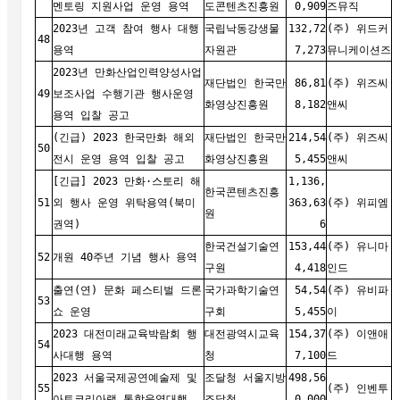
멘토링 지원사업 운영 용역
도콘텐츠진흥원
0,909
즈뮤직
2023년 고객 참여 행사 대행
국립낙동강생물
132,72
(주) 위드커
48
용역
자원관
7,273
뮤니케이션즈
2023년 만화산업인력양성사업
재단법인 한국만
86,81
(주) 위즈씨
49
보조사업 수행기관 행사운영
화영상진흥원
8,182
앤씨
용역 입찰 공고
(긴급) 2023 한국만화 해외
재단법인 한국만
214,54
(주) 위즈씨
50
전시 운영 용역 입찰 공고
화영상진흥원
5,455
앤씨
[긴급] 2023 만화·스토리 해
1,136,
한국콘텐츠진흥
51
외 행사 운영 위탁용역(북미
363,63
(주) 위피엠
원
권역)
6
한국건설기술연
153,44
(주) 유니마
52
개원 40주년 기념 행사 용역
구원
4,418
인드
출연(연) 문화 페스티벌 드론
국가과학기술연
54,54
(주) 유비파
53
쇼 운영
구회
5,455
이
2023 대전미래교육박람회 행
대전광역시교육
154,37
(주) 이앤애
54
사대행 용역
청
7,100
드
2023 서울국제공연예술제 및
조달청 서울지방
498,56
55
(주) 인벤투
아트코리아랩 통합운영대행
조달청
0,000