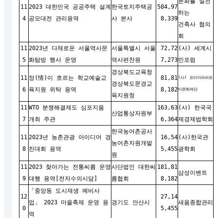
문화를 실천
11
2023 대한민국 공공주택 설계
한국토지주택공
584,97
하는
4
공모대전 관리용역
사 본사
8,339
건축사 협의
회
11
2023년 다채로운 서울역사문
서울특별시 서울
72,72
(사) 세계시
5
화탐방 행사 운영
역사편찬원
7,273
민포럼
경상북도교육청
11
정(情)이 흐르는 학교예술교
81,81
(사) 코리아파파로
경상북도문경교
6
육지원 위탁 용역
8,182
티문화재단
육지원청
11
WTO 분쟁해결제도 심포지움
163,63
(사) 한국국
산업통상자원부
7
개최 주관
6,364
제경제법학회
한국농어촌공사
11
2023년 농촌관광 아이디어 경
16,54
(사)한국관
농어촌자원개발
8
진대회 용역
5,455
광학회
원
11
2023 찾아가는 전통씨름 운영
사단법인 대한씨
181,81
삼성이벤트
9
대행 용역[전자수의시담]
름협회
8,182
「중앙동 도시재생 예비사
12
27,14
업」 2023 마을축제 운영 용
경기도 안산시
새움종합관리
0
5,455
역