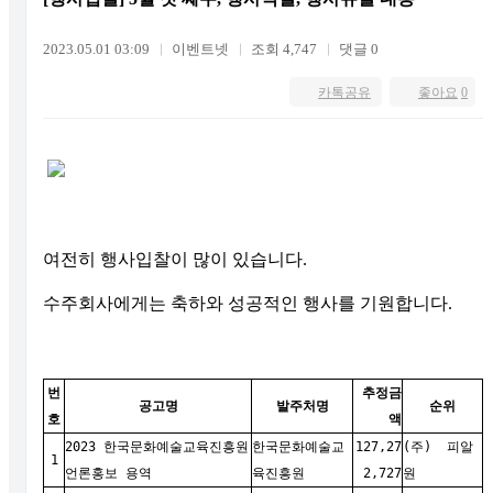
2023.05.01 03:09
이벤트넷
조회 4,747
댓글 0
카톡공유
좋아요
0
여전히 행사입찰이 많이 있습니다.
수주회사에게는 축하와 성공적인 행사를 기원합니다.
번
추정금
공고명
발주처명
순위
호
액
2023 한국문화예술교육진흥원
한국문화예술교
127,27
(주) 피알
1
언론홍보 용역
육진흥원
2,727
원