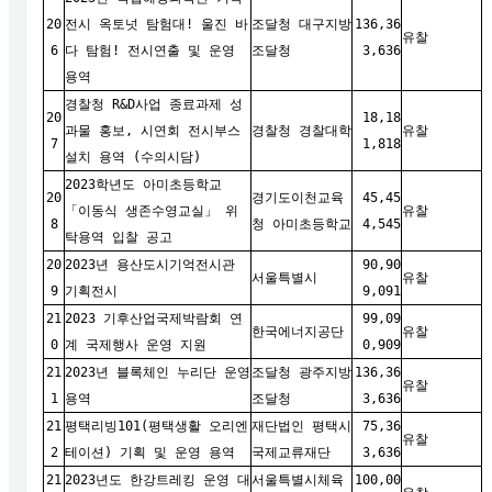
20
전시 옥토넛 탐험대! 울진 바
조달청 대구지방
136,36
유찰
6
다 탐험! 전시연출 및 운영
조달청
3,636
용역
경찰청 R&D사업 종료과제 성
20
18,18
과물 홍보, 시연회 전시부스
경찰청 경찰대학
유찰
7
1,818
설치 용역 (수의시담)
2023학년도 아미초등학교
20
경기도이천교육
45,45
「이동식 생존수영교실」 위
유찰
8
청 아미초등학교
4,545
탁용역 입찰 공고
20
2023년 용산도시기억전시관
90,90
서울특별시
유찰
9
기획전시
9,091
21
2023 기후산업국제박람회 연
99,09
한국에너지공단
유찰
0
계 국제행사 운영 지원
0,909
21
2023년 블록체인 누리단 운영
조달청 광주지방
136,36
유찰
1
용역
조달청
3,636
21
평택리빙101(평택생활 오리엔
재단법인 평택시
75,36
유찰
2
테이션) 기획 및 운영 용역
국제교류재단
3,636
21
2023년도 한강트레킹 운영 대
서울특별시체육
100,00