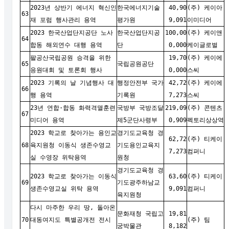
2023년 상반기 에너지 혁신인
한국에너지기술
40,90
(주) 케이아
63
재 포럼 행사관리 용역
평가원
9,091
이미디어
2023 한국산업단지공단 노사
한국산업단지공
100,00
(주) 케이앤
64
합동 해외연수 대행 용역
단
0,000
케이글로벌
팔공산국립공원 승격을 위한
19,70
(주) 케이에
65
국립공원공단
응원대회 및 토론회 행사
0,000
스씨
2023 기록의 날 기념행사 대
행정안전부 국가
42,72
(주) 케이에
66
행 용역
기록원
7,273
스씨
23년 연합·합동 화력격멸훈련
국방부 국방조달
219,09
(주) 콘텐츠
67
미디어 용역
제5군단사령부
0,909
펙토리상상역
2023 학교로 찾아가는 용인교
경기도교육청 경
62,72
(주) 티케이
68
육지원청 이동식 생존수영교
기도용인교육지
7,273
컴퍼니
실 수영장 위탁용역
원청
경기도교육청 경
2023 학교로 찾아가는 이동식
63,60
(주) 티케이
69
기도광주하남교
생존수영교실 위탁 용역
9,091
컴퍼니
육지원청
다시 마주한 우리 땅, 돌아온
문화재청 국립고
19,81
70
대동여지도 특별공개전 전시
(주) 팀
궁박물관
8,182