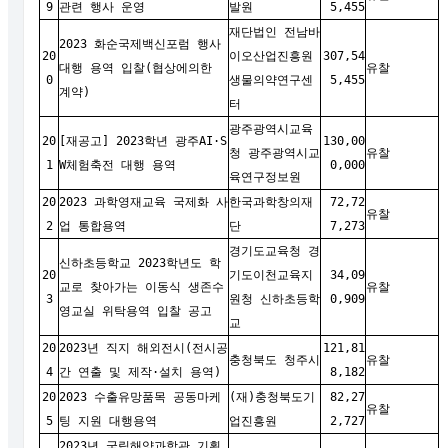
9
관련 행사 운영
발원
5,455
재단법인 전남바
2023 화순국제백신포럼 행사
20
이오산업진흥원
307,54
대행 용역 입찰(협상에의한
유찰
0
생물의약연구센
5,455
계약)
터
광주광역시교육
20
[재공고] 2023학년 광주AI·S
130,00
청 광주광역시교
유찰
1
W체험축전 대행 용역
0,000
육연구정보원
20
2023 과학영재교육 국제화 사
한국과학창의재
72,72
유찰
2
업 통합용역
단
7,273
경기도교육청 경
신하초등학교 2023학년도 학
20
기도이천교육지
34,09
교로 찾아가는 이동식 생존수
유찰
3
원청 신하초등학
0,909
영교실 위탁용역 입찰 공고
교
20
2023년 직지 해외전시(전시공
121,81
충청북도 청주시
유찰
4
간 연출 및 제작·설치 용역)
8,182
20
2023 수출유망품목 공동마케
(재)충청북도기
82,27
유찰
5
팅 지원 대행용역
업진흥원
2,727
2023년 국립해양과학관 기획