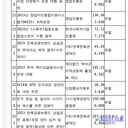
사업 선정평가 운영 대행 용
창업진흥원
유찰
0
9,091
역
22
2023년 창업이민종합지원시스
136,36
창업진흥원
유찰
1
템(OASIS) 위탁운영
3,636
22
2023년 (사회적)협동조합
한국사회적기업
72,72
유찰
2
팝업스토어 수행 용역
진흥원
7,273
2023 전북관광브랜드 상설공
22
(재)전북문화관
45,45
연 무대의상 제작 용역(수의
유찰
3
광재단
4,545
계약)
재단법인 부여군
22
2023 부여 백마강달밤야시장
145,21
지역공동체 활성
유찰
4
운영 대행
8,182
화 재단
22
제14회 WTO 모의재판 경연대
36,36
산업통상자원부
유찰
5
회 개최 주관
3,636
22
인구 유입 및 일자리 사각지
(사)경북경영자
150,00
유찰
6
대 해소를 위한 잡페어
총협회
0,000
2023 전북관광브랜드 상설공
22
(재)전북문화관
183,63
유한회사 십
연 음향/조명 장비 임차 및
7
광재단
6,364
년지기
운영 용역(협상에 의한 계약)