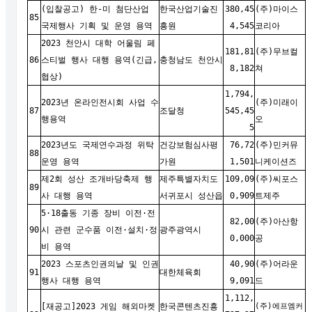
(입찰공고) 한-미 첨단산업
한국산업기술진
380,45
(주)마이스
85
국제행사 기획 및 운영 용역
흥원
4,545
코리아
2023 천안시 대학 어울림 페
181,81
(주)무브컬
86
스티벌 행사 대행 용역(긴급,
충청남도 천안시
8,182
쳐
협상)
1,794,
2023년 온라인전시회 사업 수
(주)미래이
87
조달청
545,45
행용역
오
5
2023년도 국제연수과정 위탁
건강보험심사평
76,72
(주)민커뮤
88
운영 용역
가원
1,501
니케이션즈
제2회 성산 조개바당축제 행
제주특별자치도
109,09
(주)씨포스
89
사 대행 용역
서귀포시 성산읍
0,909
트제주
5·18출동 기종 장비 이전·전
82,00
(주)아산항
90
시 관련 군수품 이전·설치·정
광주광역시
0,000
공
비 용역
2023 스포츠인권의날 및 인권
40,90
(주)어라운
91
대한체육회
행사 대행 용역
9,091
드
1,112,
[재공고]2023 게임 해외마켓
한국콘텐츠진흥
(주)에프엠커