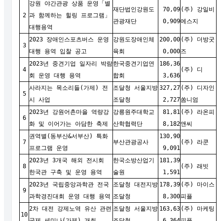
강원 야간관광 상품 운영「별
재단법인강원도
70,09
(주) 강일비
2
과 함께하는 힐링 프로그램」
관광재단
0,909
에스지
대행용역
2023 장애인스포츠버스 운영
강원도장애인체
200,00
(주) 더방굿
3
대행 용역 입찰 공고
육회
0,000
즈
2023년 중견기업 일자리 박람
한국중견기업연
186,36
4
(주) 디
회 운영 대행 용역
합회
3,636
사라지는 목소리들(가제) 전
조달청 서울지방
327,27
(주) 디자인
5
시 사업
조달청
2,727
쏨니엄
2023년 강원어촌마을 역량강
강릉원주대학교
81,81
(주) 라온피
6
화 및 이어가는 아담한 축제
산학협력단
8,182
앤씨
권역별(동부산&서부산) 특화
130,90
7
부산관광공사
(주) 라쿤
프로그램 운영
9,091
2023년 3개국 해외 전시회
한국소방산업기
181,39
8
(주) 래빗
한국관 구축 및 운영 용역
술원
1,591
2023년 국립중앙과학관 전국
조달청 대전지방
178,39
(주) 마이스
9
과학경진대회 운영 대행 용역
조달청
8,300
피플
2차 대전 강제노역 유산 관련
조달청 서울지방
163,63
(주) 마케팅
10
국제 세미나(가제) 개최
조달청
6,364
피플