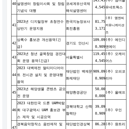
145,45
(주) 엠더블
40
설명센터 창립이사회 및 창립
코세계유산국제
4,545
유네트웍스
기념식 대행
해석설명센터
(주) 엠앤씨
2023년 디지털정부 초청연수
한국지능정보사
81,75
41
커뮤니케이션
상반기 운영지원
회진흥원
3,171
즈
상록수 홍보관 개선용역(긴
109,09
(주) 예인디
42
경기도 안산시
급)
0,909
앤에이
2023년 청년 골목창업 경진대
119,45
(
주) 오케이
43
서울특별시
회 운영 용역(긴급)
4,545
어스
2023 대백제전 멀티미디어아
재단법인 백제문
909,09
(주) 오피코
44
트 전시관 설치 및 운영대행
화제재단
0,909
리아
용역
2023년 해양생물 콘텐츠 공모
50,00
45
해양환경공단
(주) 올에프
전 운영
0,000
2023 대한민국 드론 UAM박람
경북대학교 산학
39,09
46
회 대구광역시 UAM 홍보관 부
(주) 우인
협력단
0,909
스 제작 및 시공요역
경북음악창작소 음반제작 및
재단법인경상북
86,28
(주) 원트리
47