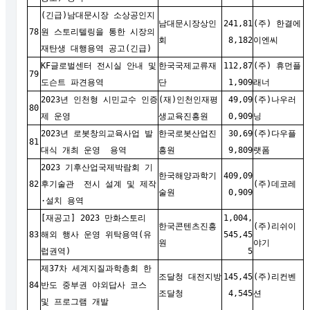
(긴급)남대문시장 소상공인지
남대문시장상인
241,81
(주) 한결에
78
원 스토리텔링을 통한 시장의
회
8,182
이엔씨
재탄생 대행용역 공고(긴급)
KF글로벌센터 전시실 안내 및
한국국제교류재
112,87
(주) 휴먼플
79
도슨트 파견용역
단
1,909
래너
2023년 인천형 시민교수 인증
(재)인천인재평
49,09
(주)나우러
80
제 운영
생교육진흥원
0,909
닝
2023년 로봇창의교육사업 발
한국로봇산업진
30,69
(주)다우플
81
대식 개최 운영 용역
흥원
9,809
랫폼
2023 기후산업국제박람회 기
한국해양과학기
409,09
82
후기술관 전시 설계 및 제작
(주)데코레
술원
0,909
·설치 용역
[재공고] 2023 만화스토리
1,004,
한국콘텐츠진흥
(주)리쉬이
83
해외 행사 운영 위탁용역(유
545,45
원
야기
럽권역)
5
제37차 세계지질과학총회 한
조달청 대전지방
145,45
(주)리컨벤
84
반도 중부권 야외답사 코스
조달청
4,545
션
및 프로그램 개발