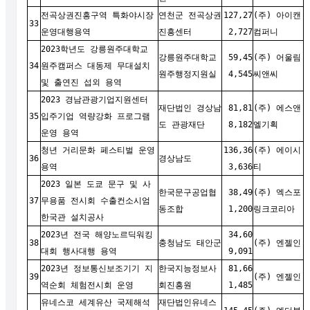
전곡상권진흥구역 특화야시장
연천군 전곡상권
127,27
(주) 아이캔
33
운영대행용역
진흥센터
2,727
컴퍼니
2023학년도 강릉원주대학교
강릉원주대학교
59,45
(주) 어울림
34
원주캠퍼스 대동제 무대설치
원주행정지원실
4,545
씨앤씨
및 출연진 섭외 용역
2023 경남관광기업지원센터
재단법인 경상남
81,81
(주) 에스앤
35
입주기업 역량강화 프로그램
도 관광재단
8,182
엘기획
운영 용역
청년 거리문화 페스티벌 운영
136,36
(주) 에이시
36
경상남도
용역
3,636
티
2023 일본 도쿄 문구 및 사
한국문구공업협
38,49
(주) 엑스포
37
무용품 전시회 수출컨소시엄
동조합
1,200
링크코리아
한국관 설치공사
2023년 전국 해양노르딕워킹
34,60
38
충청남도 태안군
(주) 엔젤인
대회 행사대행 용역
9,091
2023년 정보통신보조기기 지
한국지능정보사
81,66
39
(주) 엔젤인
역순회 체험전시회 운영
회진흥원
1,485
유네스코 세계유산 국제해석
재단법인유네스