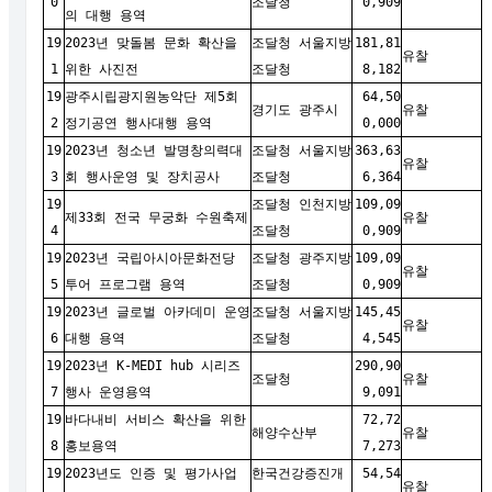
0
조달청
0,909
의 대행 용역
19
2023년 맞돌봄 문화 확산을
조달청 서울지방
181,81
유찰
1
위한 사진전
조달청
8,182
19
광주시립광지원농악단 제5회
64,50
경기도 광주시
유찰
2
정기공연 행사대행 용역
0,000
19
2023년 청소년 발명창의력대
조달청 서울지방
363,63
유찰
3
회 행사운영 및 장치공사
조달청
6,364
19
조달청 인천지방
109,09
제33회 전국 무궁화 수원축제
유찰
4
조달청
0,909
19
2023년 국립아시아문화전당
조달청 광주지방
109,09
유찰
5
투어 프로그램 용역
조달청
0,909
19
2023년 글로벌 아카데미 운영
조달청 서울지방
145,45
유찰
6
대행 용역
조달청
4,545
19
2023년 K-MEDI hub 시리즈
290,90
조달청
유찰
7
행사 운영용역
9,091
19
바다내비 서비스 확산을 위한
72,72
해양수산부
유찰
8
홍보용역
7,273
19
2023년도 인증 및 평가사업
한국건강증진개
54,54
유찰