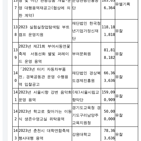
13
형 및 야간 관광상품 개발·운
문경관광진흥공
163,63
유엘기획
7
영 대행용역재공고(협상에 의
단
6,364
한 계약)
재단법인 한국청
13
2023 실험실창업탐색팀 부트
118,18
년기업가정신재
유찰
8
캠프 운영지원
1,818
단
2023년 제21회 부여서동연꽃
13
81,81
축제 서동선화 별빛 퍼레이
부여문화원
유찰
9
8,182
드 운영 용역
「2023년 터키 자동차부품
14
재단법인 경상북
66,36
전」경북공동관 운영 수행용
유찰
0
도경제진흥원
3,636
역 입찰공고
14
2023년 서울시향 강변 음악회
(재)서울시립교
159,09
유찰
1
운영 용역
향악단
0,909
경기도교육청 경
14
2023년 학교로 찾아가는 이동
50,00
기도구리남양주
유찰
2
식 생존수영교실 위탁용역
0,000
교육지원청
14
2023년 춘천시 대학연합축제
78,36
강원대학교
유찰
3
행사대행 용역
3,636