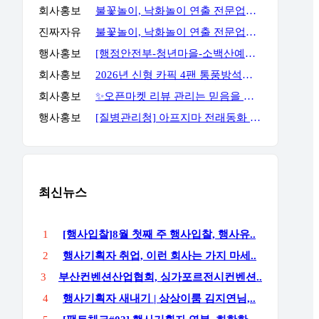
회사홍보
불꽃놀이, 낙화놀이 연출 전문업체 세홍SFC 입니다
진짜자유
불꽃놀이, 낙화놀이 연출 전문업체 세홍SFC 입니다
행사홍보
[행정안전부-청년마을-소백산예술촌] 무료 주말 기획자 과정
회사홍보
2026년 신형 카픽 4팬 통풍방석｜차량·가정 겸용 자동 착석감지 통풍방석
회사홍보
✨오픈마켓 리뷰 관리는 믿음을 주는 곳에서 진행해야 합니다✨
행사홍보
[질병관리청] 아프지마 전래동화 혹부리영감 이벤트
최신뉴스
1
[행사입찰]8월 첫째 주 행사입찰, 행사유..
2
행사기획자 취업, 이런 회사는 가지 마세..
3
부산컨벤션산업협회, 싱가포르전시컨벤션..
4
행사기획자 새내기 | 상상이룸 김지연님,..