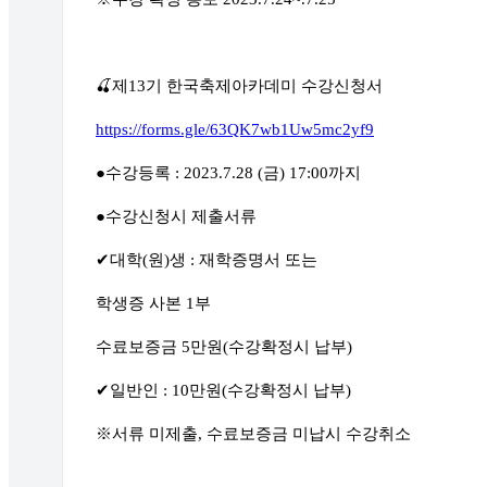
🍒
제
13
기 한국축제아카데미 수강신청서
https://forms.gle/63QK7wb1Uw5mc2yf9
●
수강등록
: 2023.7.28 (
금
) 17:00
까지
●
수강신청시 제출서류
✔
대학
(
원
)
생
:
재학증명서 또는
학생증 사본
1
부
수료보증금
5
만원
(
수강확정시 납부
)
✔
일반인
: 10
만원
(
수강확정시 납부
)
※
서류 미제출
,
수료보증금 미납시 수강취소