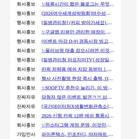
회사홍보
✨체류시간이 짧은 블로그는 무엇부터 바꿔야 할까요?✨
행사홍보
[2026여수세계섬박람회]여수섬바다 댄스 챌린지 EVENT
행사홍보
[질병관리청] (커피 받아가세요) 화영이의 성장일기 5화 OX 퀴즈 이벤트
회사홍보
✨구글맵 리뷰만 관리한 매장이 오래 버티지 못하는 이유✨
행사홍보
[이벤트 마감 D-9] 경동시장 빙고판 채우고 마사지기, 아이스크림 등 받아가세요!
회사홍보
✨올리브영 매출 잡으시려면 이것만큼은 꼭 알고 계셔야 합니다✨
행사홍보
[질병관리청 아프지마TV] 성장일기 5화 OX 퀴즈 이벤트
회사홍보
카픽 차량용 메쉬 지압 등받이｜운전할 때도, 사무실에서도 허리까지 편안하게
회사홍보
행사 사진촬영 현장 즉시 출력, QR사진으로 다운로드 가능까지
회사홍보
✨SOOP TV 추천수 늘리기, 이 방법으로 해결할 수 있습니다✨
진짜자유
당첨자 많은 이벤트 발견ㅋㅋ 삼성스토어 블로그 포스트 공유 이벤트
진짜자유
[국가데이터처X생활변화관측소] 구독·댓글 이벤트
회사홍보
2026 신형 카픽 12팬 메쉬 통풍시트｜차 안 더위와 답답함을 줄여주는 차량용 통풍시트
회사홍보
✨인스타그램 계정 운영, 이것만큼은 꼭 알고 시작하세요✨
가입인사
파이론텍스, 인조잔디, 야자매트 가장 저렴하게 공급합니다.