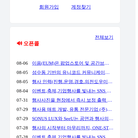
회원가입
계정찾기
전체보기
🔊 오픈콜
08-06
이음(EUM)은 팝업스토어 및 공간브랜딩 전문 업체로서 공간에서 고객과의 접점을 통해 공간에서의 체험과 브랜드 경험을 통해 고객의 마음을 움직일 수 있는 전문 기업입니다. 성수동, 홍대앞, 더현대여의도, 현대백화점 판교 & 목동 & 삼성 & 압구정, 롯데백화점 잠실 & 에비뉴엘, 양양 서피비치, 스타필드, IFC몰, 코엑스, 킨텍스, 교보 & 영풍문고, 부산 밀락타운 & 더베이 101, 콘래드 호텔, 동해안, 전국 리조트 및 호텔 등등에서 경험과 실적을 가지고 있으며, 팝업스토어와 공간브랜딩을 디자인에서부터 시공, 철거까지 완벽한 원스탑 서비스를 대행해드리고 있습니다.
08-05
성수동 기반의 유니코드 커뮤니케이션즈는 브랜드의 가치를 감각적으로 현장화하는 마케팅·프로모션 전문 대행사입니다. 팝업스토어, 기업 행사, 전시부터 축제 부스까지 콘셉트 기획·공간 연출·현장 운영을 통합 수행하여 완성도 높은 행사를 만듭니다. 기획부터 공간연출 현장운영 인력섭외까지 유니코드에게 맞겨주세요!
08-05
행사 인력(진행.운영.경호.의전도우미.프로모터.관람객등) 토탈 에이전시 입니다. 행사 운영에 어려움 많으시죠? 저희가 해결 해드립니다!!!! 연락주세요~!!! 주)월드플래닝 입니다.
08-04
이벤트,축제,기업행사를 빛내는 SNS 숏폼 360 포토(영상)부스입니다. 전문 운영팀이 진행,설치,철거까지 완벽하게 책임집니다. 문의만 주시면 이벤트에 맞게 운영을 제안해드리며,전국 어디서나 렌탈 가능합니다. 인스타그램) https://www.instagram.com/360photo.kr/ 블로그) https://blog.naver.com/360photobooth/ TEL) 032-322-3367 Email) contact@360photo.kr 카톡문의) http://pf.kakao.com/_rxdBin/chat
07-31
행사사진을 현장에서 즉시 보정 출력 진행하는 미스터문포토 문성준실장입니다. 하이브 행사 사진출력 전속진행업체입니다. 포토존사진인화.출력 실시간 상담 http://pf.kakao.com/_Lxkxbxon/chat
07-29
행사용 매트 개발, 유통 전문기업 (주)비오케이 입니다. 기업행사용 '파이론텍스(파이텍스)', '화사한 조경 인조잔디'를 행사 분야에 대량 공급하고 있습니다. 단순 구매 및 렌탈, 시공 까지 모두 가능하며 온-오프라인 최저가 공급을 약속합니다. 실제 거래 중인 기업 대표님들께서 아주 저렴하게 만족스러운 품질로 사용 중이십니다. 문의: 010 4II9 43II 이메일: kbs@bokkorea.com
07-29
SONUS LUX와 SeeU는 공연과 행사의 음향·조명을 설계하고 운영하는 현장 전문팀입니다. 방송 프로그램, 국가행사, 대형 페스티벌, 기업행사 등 다양한 프로젝트에서 축적한 경험을 바탕으로 공간 구조와 행사 성격, 관객 규모에 맞는 시스템을 구성합니다. 장비 수량이나 규모를 앞세우기보다 명료한 사운드, 효과적인 조명 연출, 안정적인 현장 운영을 중요하게 생각합니다. 공연, 기업행사, 컨퍼런스, 전시, 학교축제, 교회 행사 등 각 현장에 필요한 음향·조명 장비와 전문 인력을 제공합니다. 주요 업무 공연 및 행사 음향·조명 장비 렌탈 현장 여건에 맞춘 시스템 설계와 장비 구성 FOH·모니터·재생·송출 음향 운영 무대조명 디자인 및 오퍼레이팅 장비 설치, 시스템 튜닝 및 현장 기술 관리 문의 대표: 김수한 연락처: 010-8309-1024 이메일: sonus-lux@naver.com
07-28
행사의 시작부터 마무리까지, ONE-STOP 행사 전문 파트너 행사 기획·운영부터 무대·음향·조명·LED 스크린 시스템, 전문 기술 인력까지 모두 갖춘 원스톱 행사 전문 업체입니다. 행사에 필요한 여러 업체를 따로 섭외할 필요 없이, 기획부터 설치·운영·철수까지 전 과정을 하나의 파트너가 책임지고 수행합니다. WHY US? ✅ 풍부한 수행 경험과 검증된 운영 노하우 공공기관·지자체·지역축제·기업행사 등 다양한 프로젝트 수행 경험을 바탕으로 안정적이고 체계적인 행사 운영을 제공합니다. ✅ 전문 기술 인력의 체계적인 현장 운영 무대·음향·조명·LED 스크린까지 숙련된 전문 인력이 직접 운영하여 완성도 높은 행사 품질과 신속한 현장 대응을 제공합니다. ✅ 자체 장비 시스템 기반의 원스톱 서비스 무대·음향·조명·LED 스크린 등 주요 행사 장비를 자체 보유하여 높은 품질, 신속한 대응, 합리적인 비용으로 효율적인 행사 운영을 지원합니다. 주요 서비스 ✔ 공공기관·지자체 공식 행사 (준공식, 개소식, 기념식, 선포식 등) ✔ 지역축제·문화·관광 행사 ✔ 기업·기관·단체 행사 (체육대회, 워크숍, 기념행사 등) ✔ 무대·음향·조명·LED 시스템 설계·설치 및 운영
07-28
이벤트,축제,기업행사를 빛내는 SNS 숏폼 360 포토(영상)부스입니다. 전문 운영팀이 진행,설치,철거까지 완벽하게 책임집니다. 문의만 주시면 이벤트에 맞게 운영을 제안해드리며,전국 어디서나 렌탈 가능합니다. 인스타그램) https://www.instagram.com/360photo.kr/ 블로그) https://blog.naver.com/360photobooth/ TEL) 032-322-3367 Email) contact@360photo.kr 카톡문의) http://pf.kakao.com/_rxdBin/chat