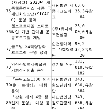
(재공고) 2023년 세
재단법인 세
63,6
종웹툰캠퍼스 세종 국
75
종테크노파
36,3
유찰
제만화영상전(SICAC
크
64
O) 운영 용역
원소프트다임-소마토
25,0
(주)유니비
76
타입 기반 단계별 운
00,0
유찰
즈컨설팅
동프로그램 개발
00
순천향대학
90,2
글로벌 SW역량강화
77
교 산학협력
32,2
유찰
프로그램 운영 용역
단
20
181,
안산산업역사박물관
경기도 안산
78
818,
유찰
기회전시연출 용역
시
182
「운탄고도1330 연계
재단법인강
343,
79
테마 트레킹」 대행
원도관광재
636,
유찰
용역
단
364
「강원 레저 4종 챌
재단법인강
343,
80
린지 운영」 대행 용
원도관광재
636,
유찰
역
단
364