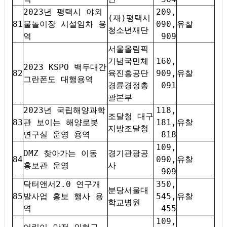
2023년 평택시 야외
209,
(재)평택시
81
물놀이장 시설임차 용
090,
유찰
청소년재단
역
909
서울올림픽
기념국민체
160,
2023 KSPO 백두대간
82
육진흥공단
909,
유찰
그란폰도 대행용역
경륜경정총
091
괄본부
2023년 국립해양과학
118,
조달청 대구
83
관 보이는 해양로봇
181,
유찰
지방조달청
연구실 운영 용역
818
109,
DMZ 찾아가는 이동
경기관광공
84
090,
유찰
홍보관 운영
사
909
닥터앤서2.0 연구개
350,
분당서울대
85
발사업 홍보 행사 용
545,
유찰
학교병원
역
455
109,