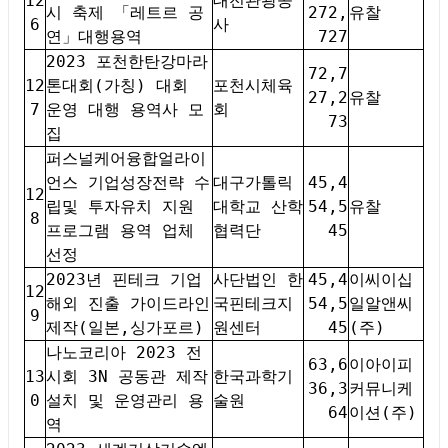
12
대전관광공
시 축제 「레트르 공
272,
유찰
6
사
연」대행용역
727
2023 포천한탄강마라
72,7
12
톤대회(가칭) 대회
포천시체육
27,2
유찰
7
운영 대행 용역사 모
회
73
집
퍼스널케어융합얼라이
언스 기업성장전략 수
대구가톨릭
45,4
12
립및 투자유치 지원
대학교 산학
54,5
유찰
8
프로그램 용역 업체
협력단
45
선정
2023년 핀테크 기업
사단법인 한
45,4
이씨이십
12
해외 진출 가이드라인
국핀테크지
54,5
일알앤씨
9
제작(일본,싱가포르)
원센터
45
(주)
나노코리아 2023 전
63,6
이아이피
13
시회 3N 공동관 제작
한국과학기
36,3
커뮤니케
0
설치 및 운영관리 용
술원
64
이션(주)
역