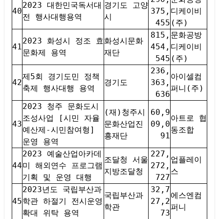
2023 대한민국독서대
경기도 고양
40
375,
디케이비
전 행사대행용역
시
455
(주)
815,
문화공방
2023 화성시 정조 효
화성시문화
41
454,
디케이비
문화제 용역
재단
545
(주)
236,
제5회 경기도민 정책
아이셀컴
42
경기도
363,
축제 행사대행 용역
퍼니(주)
636
2023 청주 문화도시
(재)청주시
60,9
조성사업 [시민 자율
아트로 협
43
문화산업진
09,0
예산제-시민참여형]
동조합
흥재단
91
운영 용역
2023 예술산업아카데
227,
조달청 서울
업플레이
44
미 해외연수 프로그램
272,
지방조달청
스
기획 및 운영 대행
727
2023년도 국립부산과
32,7
국립부산과
에스엔컴
45
학관 하절기 전시운영
27,2
학관
퍼니
확대 위탁 용역
73