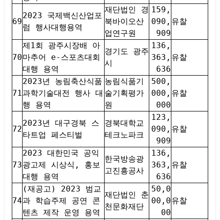
재단법인 경
159,
2023 국제백신산업포
69
북바이오산
090,
유찰
럼 행사대행용역
업연구원
909
제1회 광주시장배 아
136,
경기도 광주
70
마추어 e-스포츠대회
363,
유찰
시
대행 용역
636
2023년 농림축산식품
농림식품기
500,
71
과학기술대전 행사 대
술기획평가
000,
유찰
행 용역
원
000
123,
2023년 대구경북 스
경북대학교
72
090,
유찰
타트업 페스티벌
테크노파크
909
2023 대한민국 공익
136,
한국방송광
73
광고제 시상식, 홍보
363,
유찰
고진흥공사
대행 용역
636
(재공고) 2023 범교
50,0
재단법인 춘
74
과 학습주제 공연 콘
00,0
유찰
천문화재단
텐츠 제작 운영 용역
00