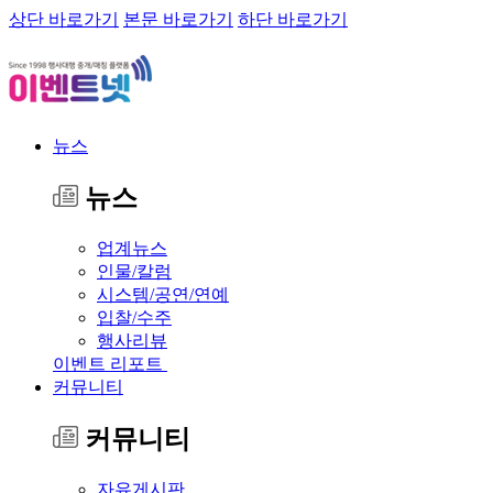
상단 바로가기
본문 바로가기
하단 바로가기
뉴스
뉴스
업계뉴스
인물/칼럼
시스템/공연/연예
입찰/수주
행사리뷰
이벤트 리포트
커뮤니티
커뮤니티
자유게시판