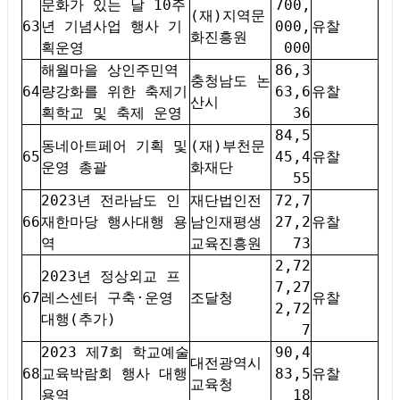
문화가 있는 날 10주
700,
(재)지역문
63
년 기념사업 행사 기
000,
유찰
화진흥원
획운영
000
해월마을 상인주민역
86,3
충청남도 논
64
량강화를 위한 축제기
63,6
유찰
산시
획학교 및 축제 운영
36
84,5
동네아트페어 기획 및
(재)부천문
65
45,4
유찰
운영 총괄
화재단
55
2023년 전라남도 인
재단법인전
72,7
66
재한마당 행사대행 용
남인재평생
27,2
유찰
역
교육진흥원
73
2,72
2023년 정상외교 프
7,27
67
레스센터 구축·운영
조달청
유찰
2,72
대행(추가)
7
2023 제7회 학교예술
90,4
대전광역시
68
교육박람회 행사 대행
83,5
유찰
교육청
용역
18