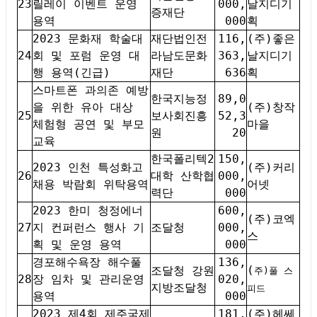
23
릴레이 이벤트 운영
000,
날지디기
증재단
용역
000
획
2023 문화재 학술대
재단법인전
116,
(주)좋은
24
회 및 포럼 운영 대
라남도문화
363,
날지디기
행 용역(긴급)
재단
636
획
스마트폰 과의존 예방
한국지능정
89,0
을 위한 유아 대상
(주)창작
25
보사회진흥
52,3
체험형 공연 및 부모
마을
원
20
교육
한국폴리텍2
150,
2023 인천 특성화고
(주)커리
26
대학 산학협
000,
채용 박람회 위탁용역
어넷
력단
000
2023 한미 청정에너
600,
(주)코엑
27
지 컨퍼런스 행사 기
조달청
000,
스
획 및 운영 용역
000
경포해수욕장 해수풀
136,
(
조달청 강원
주)풀 스
28
장 임차 및 관리운영
020,
지방조달청
피드
용역
000
2023 제4회 제주국제
181,
(주)헤쎄