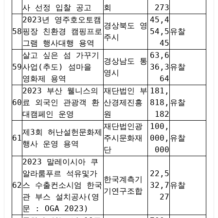
사 선정 입찰 공고
회
273
2023년 영주호오토캠
45,4
경상북도 영
58
핑장 친환경 캠핑프로
54,5
유찰
주시
그램 행사대행 용역
45
살고 싶은 섬 가꾸기
63,6
경상남도 통
59
사업(추도) 섬마을
36,3
유찰
영시
영화제 용역
64
2023 부산 웰니스의
재단법인 부
181,
60
료 외국인 관광객 환
산경제진흥
818,
유찰
대캠페인 운영
원
182
재단법인광
100,
제3회 허난설헌문화제
61
주시문화재
000,
유찰
행사 운영 용역
단
000
2023 말레이시아 쿠
알라룸푸르 석유및가
22,5
한국계측기
62
스 수출컨소시엄 한국
32,7
유찰
기연구조합
관 부스 설치공사(영
27
문 : OGA 2023)