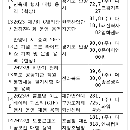
13
경기도 안양
(주) 니
년축제 행사 대행 용
72,7
6
시
즈컴기획
역 (협상)
27
81,8
(주) 다
13
2023 제7회 G밸리창
한국산업단
18,1
래전략사
7
업경진대회 운영 용역
지공단
82
업화센터
안양시 시 승격 50주
90,0
(주) 다
13
년 기념 드론 라이트
경기도 안양
00,0
온아이앤
8
쇼 기획 및 운영 용
시
00
씨
역 (협상)
2023년 하반기 전라
39,6
13
북도 공공기관 직원
(주) 더
전라북도
00,0
9
통합채용 필기시험 대
좋은생각
00
행 용역
2023년 글로벌 이노
재단법인대
281,
14
(주) 더
베이터 페스타(GIF)
구창조경제
725,
0
파워
행사 운영 대행 용역
혁신센터
455
181,
(주) 디
14
2023년 보훈콘텐츠
조달청 대전
818,
앤씨컴퍼
1
공모전 대행 용역
지방조달청