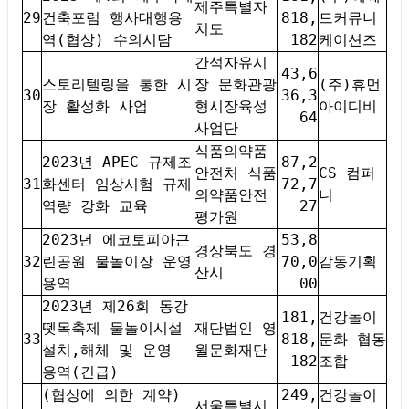
제주특별자
29
건축포럼 행사대행용
818,
드커뮤니
치도
역(협상) 수의시담
182
케이션즈
간석자유시
43,6
스토리텔링을 통한 시
장 문화관광
(주)휴먼
30
36,3
장 활성화 사업
형시장육성
아이디비
64
사업단
식품의약품
2023년 APEC 규제조
87,2
안전처 식품
CS 컴퍼
31
화센터 임상시험 규제
72,7
의약품안전
니
역량 강화 교육
27
평가원
2023년 에코토피아근
53,8
경상북도 경
32
린공원 물놀이장 운영
70,0
감동기획
산시
용역
00
2023년 제26회 동강
181,
건강놀이
뗏목축제 물놀이시설
재단법인 영
33
818,
문화 협동
설치,해체 및 운영
월문화재단
182
조합
용역(긴급)
(협상에 의한 계약)
249,
건강놀이
서울특별시