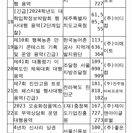
시
모토
행 용역
727
[긴급]2024학년도 대
61,5
학입학정보박람회 행
제주특별자
(주)이디
18
05,4
사대행 용역[2단계입
치도교육청
컴
55
찰}
제10회 행복농촌 만
한국농어촌
113,
(주)이메
19
들기 콘테스트 기획
공사 지역개
636,
이트
및 운영 용역(긴급)
발지원단
364
제41회 대통령기 이
109,
조달청 서울
(주)이티
20
북도민 체육대회 대행
090,
지방조달청
컴
용역
909
(
제7회 진안고원 트로
181,
주)전주엠
전라북도 진
21
트 페스티벌 행사대행
818,
비씨프로덕
안군
용역(긴급)
182
션
2023 오송화장품엑스
(재)충청북
167,
(주)제이
22
포 무역상담회 운영
도기업진흥
727,
앤아이글
대행용역
원
273
로벌
4년차 신사리 상권
100,
(주)좋은
서울신용보