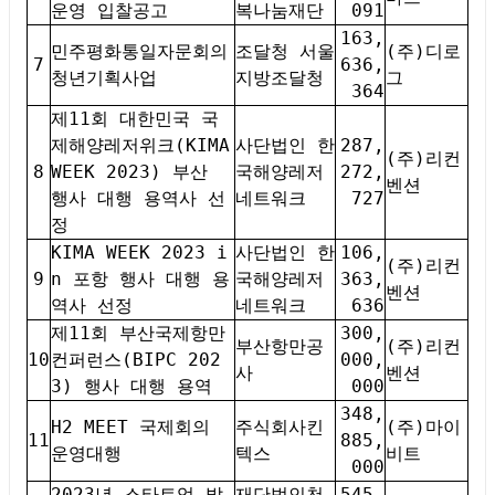
운영 입찰공고
복나눔재단
091
163,
민주평화통일자문회의
조달청 서울
(주)디로
7
636,
청년기획사업
지방조달청
그
364
제11회 대한민국 국
제해양레저위크(KIMA
사단법인 한
287,
(주)리컨
8
WEEK 2023) 부산
국해양레저
272,
벤션
행사 대행 용역사 선
네트워크
727
정
KIMA WEEK 2023 i
사단법인 한
106,
(주)리컨
9
n 포항 행사 대행 용
국해양레저
363,
벤션
역사 선정
네트워크
636
제11회 부산국제항만
300,
부산항만공
(주)리컨
10
컨퍼런스(BIPC 202
000,
사
벤션
3) 행사 대행 용역
000
348,
H2 MEET 국제회의
주식회사킨
(주)마이
11
885,
운영대행
텍스
비트
000
2023년 스타트업 발
재단법인천
545,