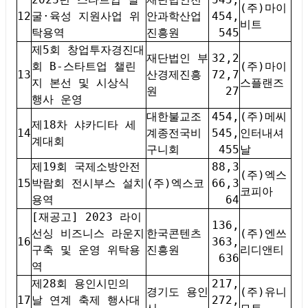
(주)마이
12
굴·육성 지원사업 위
안과학산업
454,
비트
탁용역
진흥원
545
제5회 창업투자경진대
재단법인 부
32,2
회 B-스타트업 챌린
(주)마이
13
산경제진흥
72,7
지 본선 및 시상식
스플랜즈
원
27
행사 운영
대한불교조
454,
(주)메씨
제18차 샤카디타 세
14
계종전국비
545,
인터내셔
계대회
구니회
455
날
제19회 국제소방안전
88,3
(주)엑스
15
박람회 전시부스 설치
(주)엑스코
66,3
코피아
용역
64
[재공고] 2023 라이
136,
선싱 비즈니스 라운지
한국콘텐츠
(주)엔쓰
16
363,
구축 및 운영 위탁용
진흥원
리디앤티
636
역
제28회 용인시민의
217,
경기도 용인
(주)유니
17
날 연계 축제 행사대
272,