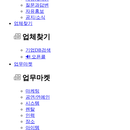
질문과답변
자유홍보
공지/소식
업체찾기
업체찾기
기업DB검색
🔊 오픈콜
업무마켓
업무마켓
마케팅
공연/연예인
시스템
렌탈
인력
장소
아이템