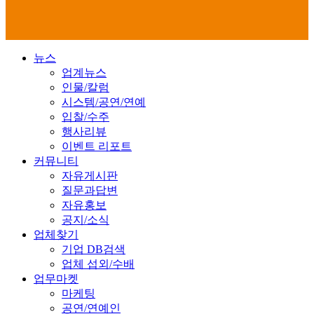
뉴스
업계뉴스
인물/칼럼
시스템/공연/연예
입찰/수주
행사리뷰
이벤트 리포트
커뮤니티
자유게시판
질문과답변
자유홍보
공지/소식
업체찾기
기업 DB검색
업체 섭외/수배
업무마켓
마케팅
공연/연예인