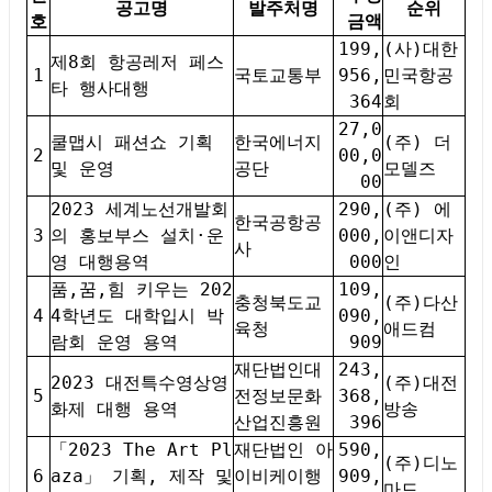
공고명
발주처명
순위
호
금액
199,
(사)대한
제8회 항공레저 페스
1
국토교통부
956,
민국항공
타 행사대행
364
회
27,0
쿨맵시 패션쇼 기획
한국에너지
(주) 더
2
00,0
및 운영
공단
모델즈
00
2023 세계노선개발회
290,
(주) 에
한국공항공
3
의 홍보부스 설치·운
000,
이앤디자
사
영 대행용역
000
인
품,꿈,힘 키우는 202
109,
충청북도교
(주)다산
4
4학년도 대학입시 박
090,
육청
애드컴
람회 운영 용역
909
재단법인대
243,
2023 대전특수영상영
(주)대전
5
전정보문화
368,
화제 대행 용역
방송
산업진흥원
396
「2023 The Art Pl
재단법인 아
590,
(주)디노
6
aza」 기획, 제작 및
이비케이행
909,
마드