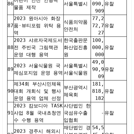
어린이 안전 인형극
86
서울특별시
090,
유찰
물품 제작
909
2023 원아시아 화장
77,2
식품의약품
87
품·뷰티포럼 위탁 용
72,7
유찰
안전처
역
27
2023 샤르자국제도서
한국출판문
100,
88
전 주빈국 그림책관
화산업진흥
000,
유찰
운영 대행 용역
원
000
49,0
2023 서울식물원 국
서울특별시
89
90,9
유찰
제심포지엄 운영 용역
서울식물원
09
제34회 부산시민체육
181,
부산광역시
90
대회 개회식 및 행사
818,
유찰
체육회
운영 용역 업체 선정
182
2023 캄보디아 TASK
사단법인 한
91
사업 8월 국내초청연
국섬유수출
-
유찰
수 수행 용역
입협회
재단법인 경
54,5
2023 경주시 해외시