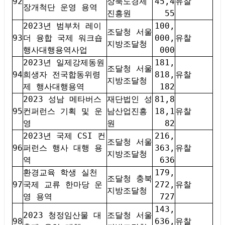
92
상북도경제
45,4
유찰
장개척단 운영 용역
진흥원
55
2023년 범부처 레이
100,
조달청 서울
93
더 융합 국제 워크숍
000,
유찰
지방조달청
행사대행용역사업
000
2023년 일제강제동원
181,
조달청 서울
94
희생자 전국합동위령
818,
유찰
지방조달청
제 행사대행용역
182
2023 성남 메타버스
재단법인 성
81,8
95
컨퍼런스 기획 및 운
남산업진흥
18,1
유찰
영
원
82
2023년 국제 CSI 컨
216,
조달청 서울
96
퍼런스 행사 대행 용
363,
유찰
지방조달청
역
636
환경교육 학생 실천
179,
조달청 충북
97
국제 교류 한마당 운
272,
유찰
지방조달청
영 용역
727
143,
2023 청정임산물 대
조달청 서울
98
636,
유찰