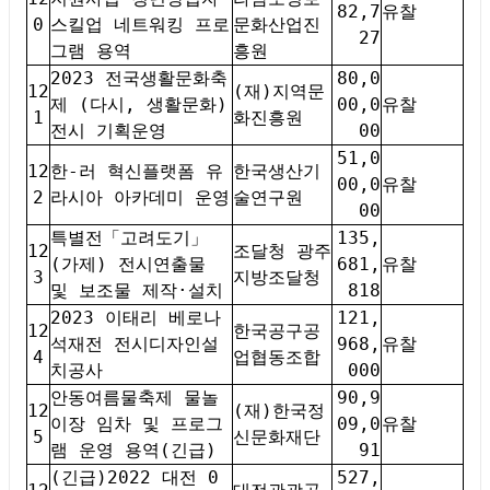
82,7
유찰
0
스킬업 네트워킹 프로
문화산업진
27
그램 용역
흥원
2023 전국생활문화축
80,0
12
(재)지역문
제 (다시, 생활문화)
00,0
유찰
1
화진흥원
전시 기획운영
00
51,0
12
한-러 혁신플랫폼 유
한국생산기
00,0
유찰
2
라시아 아카데미 운영
술연구원
00
특별전「고려도기」
135,
12
조달청 광주
(가제) 전시연출물
681,
유찰
3
지방조달청
및 보조물 제작·설치
818
2023 이태리 베로나
121,
12
한국공구공
석재전 전시디자인설
968,
유찰
4
업협동조합
치공사
000
안동여름물축제 물놀
90,9
12
(재)한국정
이장 임차 및 프로그
09,0
유찰
5
신문화재단
램 운영 용역(긴급)
91
(긴급)2022 대전 0
527,