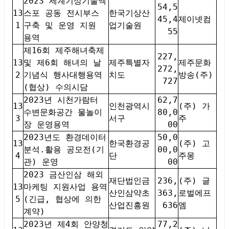
2023 세계기상기술엑
54,5
13
스포 공동 전시부스
한국기상산
45,4
제이넷컴
1
구축 및 운영 지원
업기술원
55
용역
제16회 제주해녀축제
227,
13
및 제6회 해녀의 날
제주특별자
제주문화
272,
2
기념식 행사대행용역
치도
방송(주)
727
(협상) 수의시담
2023년 시천가람터
62,7
13
인천광역시
(주) 가
수변문화공간 물놀이
80,0
3
서구
주
장 운영용역
00
2023년도 환경데이터
50,0
13
한국환경공
(주) 고
분석.활용 공모전(기
00,0
4
단
주몽
관) 운영
00
2023 금산인삼 해외
재단법인금
236,
(주) 글
13
마케팅 지원사업 용역
산인삼약초
363,
로벌에프
5
(긴급, 협상에 의한
산업진흥원
636
엠
계약)
2023년 제4회 안양청
77,2