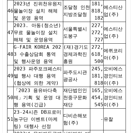
2023년 진위천유원지
181,
조달청 인천
에스티산
46
물놀이장 설치 해체
818,
지방조달청
업(주)
및 운영 용역
182
2023. 아동(청소년)
227,
서울특별시
에스티산
47
무료 물놀이장 설치
272,
도봉구
업(주)
해체 및 운영용역
727
G-FAIR KOREA 202
(재)경기도
272,
에퀴코리
48
3 수출상담회 통역
경제과학진
618,
아(주)
및 행사운영 용역
흥원
500
2023 파주포크페스티
245,
오비에스
파주도시관
49
벌 행사 대행 용역
181,
경인티브
광공사
(협상에 의한 계약)
818
이(주)
「2023 용유바다축
재단법인인
165,
오비에스
50
제」기획 및 운영 대
천중구문화
454,
경인티브
행 용역(긴급)
재단
545
이(주)
23-24시즌 DB프로미
디비손해보
51
농구단 이벤트(마케
-
유찰
험(주)
팅) 대행사 선정