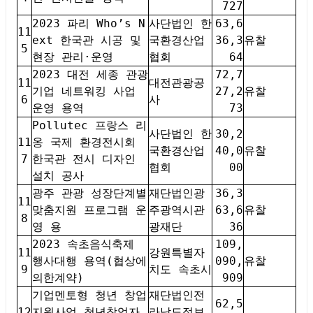
727
2023 파리 Who’s N
사단법인 한
63,6
11
ext 한국관 시공 및
국환경산업
36,3
유찰
5
현장 관리·운영
협회
64
2023 대전 세종 관광
72,7
11
대전관광공
기업 네트워킹 사업
27,2
유찰
6
사
운영 용역
73
Pollutec 프랑스 리
사단법인 한
30,2
11
옹 국제 환경전시회
국환경산업
40,0
유찰
7
한국관 전시 디자인
협회
00
설치 공사
광주 관광 성장단계별
재단법인광
36,3
11
맞춤지원 프로그램 운
주광역시관
63,6
유찰
8
영 용
광재단
36
2023 속초음식축제
109,
11
강원특별자
행사대행 용역(협상에
090,
유찰
9
치도 속초시
의한계약)
909
기업멘토형 청년 창업
재단법인전
62,5
12
지원사업 청년창업자
라남도정보