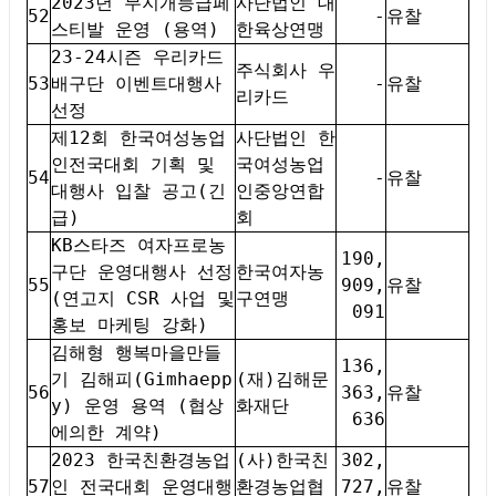
2023년 무지개등급페
사단법인 대
52
-
유찰
스티발 운영 (용역)
한육상연맹
23-24시즌 우리카드
주식회사 우
53
배구단 이벤트대행사
-
유찰
리카드
선정
제12회 한국여성농업
사단법인 한
인전국대회 기획 및
국여성농업
54
-
유찰
대행사 입찰 공고(긴
인중앙연합
급)
회
KB스타즈 여자프로농
190,
구단 운영대행사 선정
한국여자농
55
909,
유찰
(연고지 CSR 사업 및
구연맹
091
홍보 마케팅 강화)
김해형 행복마을만들
136,
기 김해피(Gimhaepp
(재)김해문
56
363,
유찰
y) 운영 용역 (협상
화재단
636
에의한 계약)
2023 한국친환경농업
(사)한국친
302,
57
인 전국대회 운영대행
환경농업협
727,
유찰