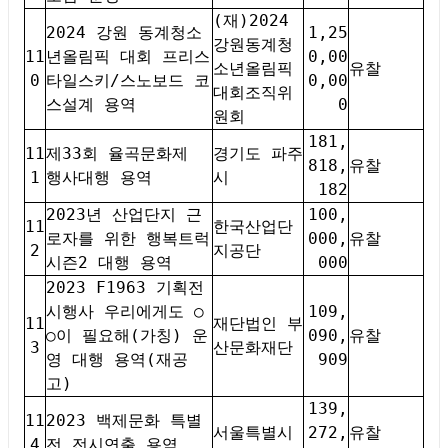
(재)2024
2024 강원 동계청소
1,25
강원동계청
11
년올림픽 대회 프리스
0,00
소년올림픽
유찰
0
타일스키/스노보드 코
0,00
대회조직위
스설계 용역
0
원회
181,
11
제33회 율곡문화제
경기도 파주
818,
유찰
1
행사대행 용역
시
182
2023년 산업단지 근
100,
11
한국산업단
로자를 위한 행복트럭
000,
유찰
2
지공단
시즌2 대행 용역
000
2023 F1963 기획전
시행사 우리에게도 ○
109,
11
재단법인 부
○이 필요해(가칭) 운
090,
유찰
3
산문화재단
영 대행 용역(재공
909
고)
139,
11
2023 백제문화 특별
서울특별시
272,
유찰
4
전 전시연출 용역