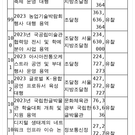
축제 운영 대행
지방조달청
364
363,
2023 농업기술박람회
99
조달청
636,
유찰
행사 대행 용역
364
2023년 국공립미술관
234,
10
조달청 서울
협력망 전시 및 학예
630,
유찰
0
지방조달청
분야 사업 용역
000
2023 아시아전통오케
224,
10
스트라 공연 및 부대
조달청
727,
유찰
1
행사 운영 용역
273
2023 글로벌 K-융합
427,
10
조달청 서울
공연 프로듀서 육성
272,
유찰
2
지방조달청
대행
727
2023년 국립한글박물
문화체육관
76,3
10
관 학술대회 개최 및
광부 국립한
63,6
유찰
3
지원 용역
글박물관
36
디지털 생태계의 네트
27,2
10
워크 인프라 이슈 논
정보통신정
72,7
유찰