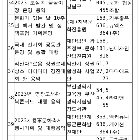
34
2023 도심속 물놀이
045,
문화 협동
강남구
장 운영 용역
455
조합
문화가 있는 날 10주
163,
기분좋은
(재)지역문
35
년 백서 발간 및 정
636,
큐엑스
화진흥원
책포럼 기획운영
364
(주)
재단법인 광
168,
국내 전시회 공동관
36
주정보.문화
181,
난디자인
운영 및 총괄 대행
산업진흥원
818
익산다e로움 상권르네
익산시 상권
61,7
37
상스 아이디어 경진대
활성화 사업
27,2
다다애드
회 外 용역
단
73
부산광역시
54,5
2023년 명장도서관
교육청 부산
38
45,4
라미앤
북콘서트 대행 용역
광역시립명
55
장도서관
재단법인계
363,
맥커뮤니
2023계룡軍문화축제
39
룡군문화발
636,
케이션
행사기획 및 대행용역
전재단
364
(주)
290,
문화공방