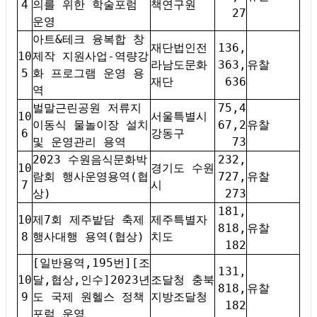
4
의를 위한 학술포럼
책연구원
27
운영
아트&테크 융복합 창
재단법인전
136,
10
제작 지원사업-역량강
라남도문화
363,
유찰
5
화 프로그램 운영 용
재단
636
역
벌말근린공원 저류지
75,4
10
서울특별시
이동식 물놀이장 설치
67,2
유찰
6
강동구
및 운영관리 용역
73
2023 수원음식문화박
232,
10
경기도 수원
람회 행사운영용역(협
727,
유찰
7
시
상)
273
181,
10
제7회 제주밭담 축제
제주특별자
818,
유찰
8
행사대행 용역(협상)
치도
182
[일반용역,195번][조
131,
10
달,협상,인수]2023년
조달청 충북
818,
유찰
9
도 국제 원헬스 정책
지방조달청
182
포럼 운영