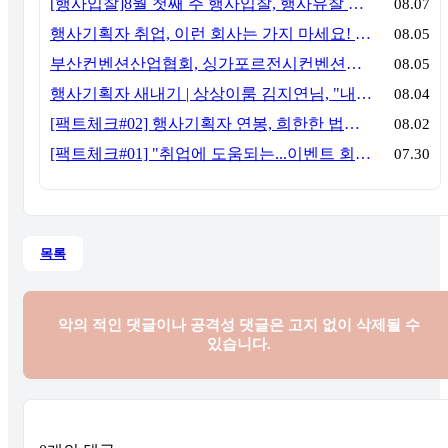
[행사입찰]8월 첫째 주 행사입찰, 행사유찰 결과
08.07
행사기획자 취업, 이런 회사는 가지 마세요! 신입이 꼭 알아야 할 5가지 기준[이벤트산업 팩트체크#3]
08.05
부산컨벤션산업협회, 싱가포르전시컨벤션협회(SACEOS)와 업무협약 체결… 아시아 마이스 협력 확대
08.05
행사기획자 새내기 | 상상이룸 김지연님, "내 맘대로, 내 뜻대로 행사를 만든다
08.04
[팩트체크#02] 행사기획자 연봉, 희한한 법칙~ '첨에는 비실, 3년만 지나면 튼실'
08.02
[팩트체크#01] "취업에 도움되는...이벤트 회사, 어떻게 구분할까?"… 1인당 매출 '3억 원'의 법칙
07.30
목록
악의 적인 댓글이나 공격성 댓글은
고지 없이 삭제될 수
있습니다.