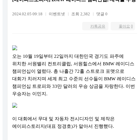
2024.02.05 09:18
이벤트넷
조회 2,382
댓글 0
카톡공유
좋아요
0
오는
10
월
19
일부터
22
일까지 대한민국 경기도 파주에
위치한 서원밸리 컨트리클럽
,
서원힐스에서
BMW
레이디스
챔피언십이 열렸다
.
총 나흘간
72
홀 스트로크 포맷으로
대회가 치러지며 세계 최고 수준의 선수들이
BMW
레이디스
챔피언십 트로피와
33
만 달러의 우승 상금을 자랑한다
.
이번
우승자는 이민지
.
이 대회에서 무대 및 자동차 전시디자인 및 제작은
에이피스토리지
(
대표 정경호
)
가 맡아서 진행했다
.