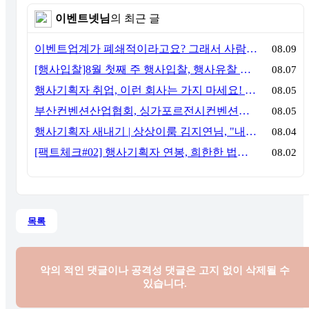
이벤트넷님
의 최근 글
이벤트업계가 폐쇄적이라고요? 그래서 사람이 안 옵니다
08.09
[행사입찰]8월 첫째 주 행사입찰, 행사유찰 결과
08.07
행사기획자 취업, 이런 회사는 가지 마세요! 신입이 꼭 알아야 할 5가지 기준[이벤트산업 팩트체크#3]
08.05
부산컨벤션산업협회, 싱가포르전시컨벤션협회(SACEOS)와 업무협약 체결… 아시아 마이스 협력 확대
08.05
행사기획자 새내기 | 상상이룸 김지연님, "내 맘대로, 내 뜻대로 행사를 만든다
08.04
[팩트체크#02] 행사기획자 연봉, 희한한 법칙~ '첨에는 비실, 3년만 지나면 튼실'
08.02
목록
악의 적인 댓글이나 공격성 댓글은
고지 없이 삭제될 수
있습니다.