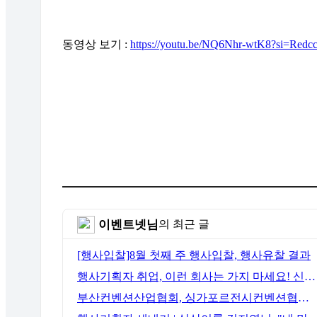
동영상 보기 :
https://youtu.be/NQ6Nhr-wtK8?si=Redc
이벤트넷님
의 최근 글
[행사입찰]8월 첫째 주 행사입찰, 행사유찰 결과
행사기획자 취업, 이런 회사는 가지 마세요! 신입이 꼭 알아야 할 5가지 기준[이벤트산업 팩트체크#3]
부산컨벤션산업협회, 싱가포르전시컨벤션협회(SACEOS)와 업무협약 체결… 아시아 마이스 협력 확대