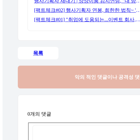
행사기획자 새내기 | 상상이룸 김지연님, "내 맘대로, 내 뜻대
[팩트체크#02] 행사기획자 연봉, 희한한 법칙~ '첨에는 비실, 3년
[팩트체크#01] "취업에 도움되는...이벤트 회사, 어떻게 구분할까?"… 1인당 매출 '3
목록
악의 적인 댓글이나 공격성 
0개의 댓글