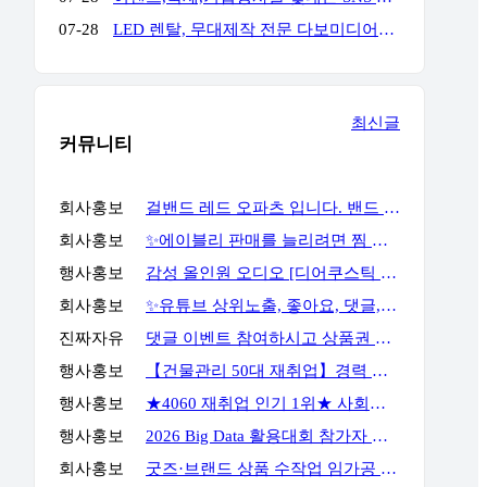
07-28
LED 렌탈, 무대제작 전문 다보미디어입니다! 연락주세요!
최신글
커뮤니티
회사홍보
걸밴드 레드 오파츠 입니다. 밴드 필요하시면 언제든지 연락주세요
회사홍보
✨에이블리 판매를 늘리려면 찜 이후 구매 흐름까지 봐야 합니다✨
행사홍보
감성 올인원 오디오 [디어쿠스틱 알토] 최대 23% 할인
회사홍보
✨유튜브 상위노출, 좋아요, 댓글, 구독, 알림설정까지 관리하세요✨
진짜자유
댓글 이벤트 참여하시고 상품권 받아가세요!
행사홍보
【건물관리 50대 재취업】경력 없이 안전관리자 준비하는 방법
행사홍보
★4060 재취업 인기 1위★ 사회복지사 2급, 시험 없이 취득 하는 방법
행사홍보
2026 Big Data 활용대회 참가자 모집
회사홍보
굿즈·브랜드 상품 수작업 임가공 포장 전문 서비스, GOODSPACK (소량 포장 가능)