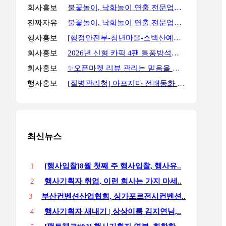
회사홍보
불꽃놀이, 낙화놀이 연출 전문업체 세홍SFC 입니다
진짜자유
불꽃놀이, 낙화놀이 연출 전문업체 세홍SFC 입니다
행사홍보
[행정안전부-청년마을-소백산예술촌] 무료 주말 기획자 과정
회사홍보
2026년 신형 카픽 4팬 통풍방석｜차량·가정 겸용 자동 착석감지 통풍방석
회사홍보
✨오픈마켓 리뷰 관리는 믿음을 주는 곳에서 진행해야 합니다✨
행사홍보
[질병관리청] 아프지마 전래동화 혹부리영감 이벤트
최신뉴스
1
[행사입찰]8월 첫째 주 행사입찰, 행사유..
2
행사기획자 취업, 이런 회사는 가지 마세..
3
부산컨벤션산업협회, 싱가포르전시컨벤션..
4
행사기획자 새내기 | 상상이룸 김지연님,..