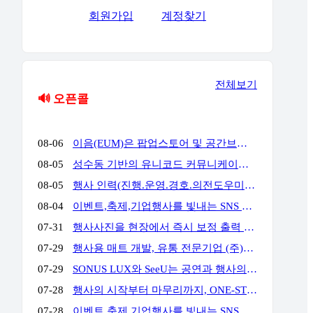
회원가입
계정찾기
전체보기
🔊 오픈콜
08-06
이음(EUM)은 팝업스토어 및 공간브랜딩 전문 업체로서 공간에서 고객과의 접점을 통해 공간에서의 체험과 브랜드 경험을 통해 고객의 마음을 움직일 수 있는 전문 기업입니다. 성수동, 홍대앞, 더현대여의도, 현대백화점 판교 & 목동 & 삼성 & 압구정, 롯데백화점 잠실 & 에비뉴엘, 양양 서피비치, 스타필드, IFC몰, 코엑스, 킨텍스, 교보 & 영풍문고, 부산 밀락타운 & 더베이 101, 콘래드 호텔, 동해안, 전국 리조트 및 호텔 등등에서 경험과 실적을 가지고 있으며, 팝업스토어와 공간브랜딩을 디자인에서부터 시공, 철거까지 완벽한 원스탑 서비스를 대행해드리고 있습니다.
08-05
성수동 기반의 유니코드 커뮤니케이션즈는 브랜드의 가치를 감각적으로 현장화하는 마케팅·프로모션 전문 대행사입니다. 팝업스토어, 기업 행사, 전시부터 축제 부스까지 콘셉트 기획·공간 연출·현장 운영을 통합 수행하여 완성도 높은 행사를 만듭니다. 기획부터 공간연출 현장운영 인력섭외까지 유니코드에게 맞겨주세요!
08-05
행사 인력(진행.운영.경호.의전도우미.프로모터.관람객등) 토탈 에이전시 입니다. 행사 운영에 어려움 많으시죠? 저희가 해결 해드립니다!!!! 연락주세요~!!! 주)월드플래닝 입니다.
08-04
이벤트,축제,기업행사를 빛내는 SNS 숏폼 360 포토(영상)부스입니다. 전문 운영팀이 진행,설치,철거까지 완벽하게 책임집니다. 문의만 주시면 이벤트에 맞게 운영을 제안해드리며,전국 어디서나 렌탈 가능합니다. 인스타그램) https://www.instagram.com/360photo.kr/ 블로그) https://blog.naver.com/360photobooth/ TEL) 032-322-3367 Email) contact@360photo.kr 카톡문의) http://pf.kakao.com/_rxdBin/chat
07-31
행사사진을 현장에서 즉시 보정 출력 진행하는 미스터문포토 문성준실장입니다. 하이브 행사 사진출력 전속진행업체입니다. 포토존사진인화.출력 실시간 상담 http://pf.kakao.com/_Lxkxbxon/chat
07-29
행사용 매트 개발, 유통 전문기업 (주)비오케이 입니다. 기업행사용 '파이론텍스(파이텍스)', '화사한 조경 인조잔디'를 행사 분야에 대량 공급하고 있습니다. 단순 구매 및 렌탈, 시공 까지 모두 가능하며 온-오프라인 최저가 공급을 약속합니다. 실제 거래 중인 기업 대표님들께서 아주 저렴하게 만족스러운 품질로 사용 중이십니다. 문의: 010 4II9 43II 이메일: kbs@bokkorea.com
07-29
SONUS LUX와 SeeU는 공연과 행사의 음향·조명을 설계하고 운영하는 현장 전문팀입니다. 방송 프로그램, 국가행사, 대형 페스티벌, 기업행사 등 다양한 프로젝트에서 축적한 경험을 바탕으로 공간 구조와 행사 성격, 관객 규모에 맞는 시스템을 구성합니다. 장비 수량이나 규모를 앞세우기보다 명료한 사운드, 효과적인 조명 연출, 안정적인 현장 운영을 중요하게 생각합니다. 공연, 기업행사, 컨퍼런스, 전시, 학교축제, 교회 행사 등 각 현장에 필요한 음향·조명 장비와 전문 인력을 제공합니다. 주요 업무 공연 및 행사 음향·조명 장비 렌탈 현장 여건에 맞춘 시스템 설계와 장비 구성 FOH·모니터·재생·송출 음향 운영 무대조명 디자인 및 오퍼레이팅 장비 설치, 시스템 튜닝 및 현장 기술 관리 문의 대표: 김수한 연락처: 010-8309-1024 이메일: sonus-lux@naver.com
07-28
행사의 시작부터 마무리까지, ONE-STOP 행사 전문 파트너 행사 기획·운영부터 무대·음향·조명·LED 스크린 시스템, 전문 기술 인력까지 모두 갖춘 원스톱 행사 전문 업체입니다. 행사에 필요한 여러 업체를 따로 섭외할 필요 없이, 기획부터 설치·운영·철수까지 전 과정을 하나의 파트너가 책임지고 수행합니다. WHY US? ✅ 풍부한 수행 경험과 검증된 운영 노하우 공공기관·지자체·지역축제·기업행사 등 다양한 프로젝트 수행 경험을 바탕으로 안정적이고 체계적인 행사 운영을 제공합니다. ✅ 전문 기술 인력의 체계적인 현장 운영 무대·음향·조명·LED 스크린까지 숙련된 전문 인력이 직접 운영하여 완성도 높은 행사 품질과 신속한 현장 대응을 제공합니다. ✅ 자체 장비 시스템 기반의 원스톱 서비스 무대·음향·조명·LED 스크린 등 주요 행사 장비를 자체 보유하여 높은 품질, 신속한 대응, 합리적인 비용으로 효율적인 행사 운영을 지원합니다. 주요 서비스 ✔ 공공기관·지자체 공식 행사 (준공식, 개소식, 기념식, 선포식 등) ✔ 지역축제·문화·관광 행사 ✔ 기업·기관·단체 행사 (체육대회, 워크숍, 기념행사 등) ✔ 무대·음향·조명·LED 시스템 설계·설치 및 운영
07-28
이벤트,축제,기업행사를 빛내는 SNS 숏폼 360 포토(영상)부스입니다. 전문 운영팀이 진행,설치,철거까지 완벽하게 책임집니다. 문의만 주시면 이벤트에 맞게 운영을 제안해드리며,전국 어디서나 렌탈 가능합니다. 인스타그램) https://www.instagram.com/360photo.kr/ 블로그) https://blog.naver.com/360photobooth/ TEL) 032-322-3367 Email) contact@360photo.kr 카톡문의) http://pf.kakao.com/_rxdBin/chat