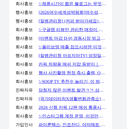
회사홍보
✨체류시간이 짧은 블로그는 무엇부터 바꿔야 할까요?✨
행사홍보
[2026여수세계섬박람회]여수섬바다 댄스 챌린지 EVENT
행사홍보
[질병관리청] (커피 받아가세요) 화영이의 성장일기 5화 OX 퀴즈 이벤트
회사홍보
✨구글맵 리뷰만 관리한 매장이 오래 버티지 못하는 이유✨
행사홍보
[이벤트 마감 D-9] 경동시장 빙고판 채우고 마사지기, 아이스크림 등 받아가세요!
회사홍보
✨올리브영 매출 잡으시려면 이것만큼은 꼭 알고 계셔야 합니다✨
행사홍보
[질병관리청 아프지마TV] 성장일기 5화 OX 퀴즈 이벤트
회사홍보
카픽 차량용 메쉬 지압 등받이｜운전할 때도, 사무실에서도 허리까지 편안하게
회사홍보
행사 사진촬영 현장 즉시 출력, QR사진으로 다운로드 가능까지
회사홍보
✨SOOP TV 추천수 늘리기, 이 방법으로 해결할 수 있습니다✨
진짜자유
당첨자 많은 이벤트 발견ㅋㅋ 삼성스토어 블로그 포스트 공유 이벤트
진짜자유
[국가데이터처X생활변화관측소] 구독·댓글 이벤트
회사홍보
2026 신형 카픽 12팬 메쉬 통풍시트｜차 안 더위와 답답함을 줄여주는 차량용 통풍시트
회사홍보
✨인스타그램 계정 운영, 이것만큼은 꼭 알고 시작하세요✨
가입인사
파이론텍스, 인조잔디, 야자매트 가장 저렴하게 공급합니다.