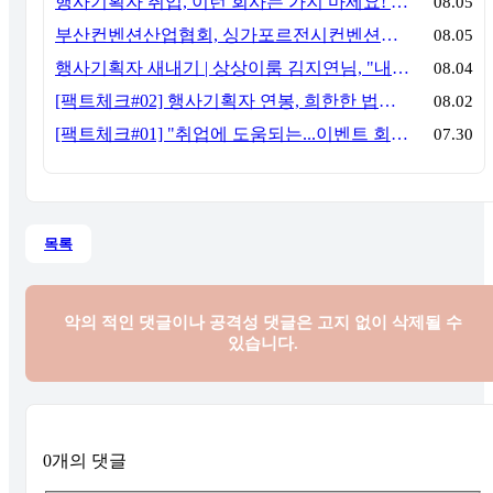
행사기획자 취업, 이런 회사는 가지 마세요! 신입이 꼭 알아야 할 5가지 기준[이벤트산업 팩트체크#3]
08.05
부산컨벤션산업협회, 싱가포르전시컨벤션협회(SACEOS)와 업무협약 체결… 아시아 마이스 협력 확대
08.05
행사기획자 새내기 | 상상이룸 김지연님, "내 맘대로, 내 뜻대로 행사를 만든다
08.04
[팩트체크#02] 행사기획자 연봉, 희한한 법칙~ '첨에는 비실, 3년만 지나면 튼실'
08.02
[팩트체크#01] "취업에 도움되는...이벤트 회사, 어떻게 구분할까?"… 1인당 매출 '3억 원'의 법칙
07.30
목록
악의 적인 댓글이나 공격성 댓글은
고지 없이 삭제될 수
있습니다.
0개의 댓글