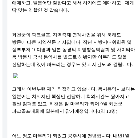
애매하고
,
일본어만 잘한다고 해서 하기에도 애매하고
..
제게
딱 맞는 역할인 것 같습니다
.
화천군의 파크골프
,
지역축제 연계사업을 위해 북해도
방문에 따른 지역신문 기사입니다
.
작년 지방시대위회원 및
정부부처
10
여명과 일본 동경의 지방창생박람회 및 사이타마
등 방문시 공식 통역사를 별도로 해봤지만 아무래도 말을
전달하는데 있어 빠뜨리는 경우도 있고 시간도 꽤 걸립니다
.
그래서 이번부턴 제가 직접하고 있습니다
.
동시통역사보다는
일본어는 쳐지지만 핵심만 전달하니 회의시간도 짧아지고
훨씬 임팩트 있고
.
화천은 잘 마무리가 되어
9
월 화천군
파크골프대회에 일본에서 참가예정입니다
.(
약
10
명
)
어느 정도 마무리가 되었고 공주시에 전념합니다
.
내년
1
월