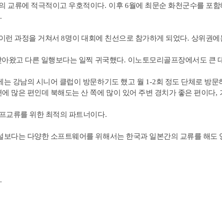
의 교류에 적극적이고 우호적이다
.
이후
6
월에 최문순 화천군수를 포함
.
이런 과정을 거쳐서
8
명이 대회에 친선으로 참가하게 되었다
.
상위권에는
찾아왔고 다른 일행보다는 일찍 귀국했다
.
이노토모리골프장에서도 큰 대
는 강남의 시니어 클럽이 방문하기도 했고 월
1-2
회 정도 단체로 방문
에 많은 편인데 북해도는 산 쪽에 많이 있어 주변 경치가 좋은 편이다
,
골프교류를 위한 최적의 파트너이다
.
설보다는 다양한 소프트웨어를 위해서는 한국과 일본간의 교류를 해도 양
.