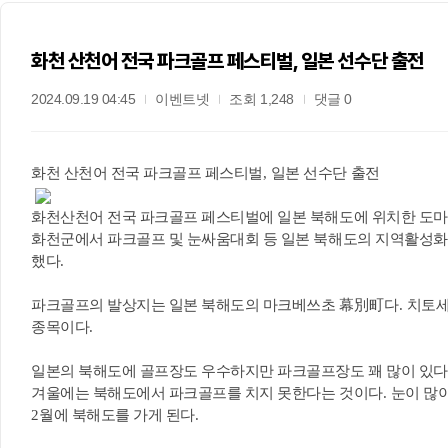
화천 산천어 전국 파크골프 페스티벌, 일본 선수단 출전
2024.09.19 04:45
이벤트넷
조회 1,248
댓글 0
화천 산천어 전국 파크골프 페스티벌
,
일본 선수단 출전
화천산천어 전국 파크골프 페스티벌에 일본 북해도에 위치한 도
화천군에서 파크골프 및 눈싸움대회 등 일본 북해도의 지역활성화
했다
.
파크골프의 발상지는 일본 북해도의 마크베쓰초
幕別町
다
.
치토세
종목이다
.
일본의 북해도에 골프장도 우수하지만 파크골프장도 꽤 많이 있다
겨울에는 북해도에서 파크골프를 치지 못한다는 것이다
.
눈이 많
2
월에 북해도를 가게 된다
.