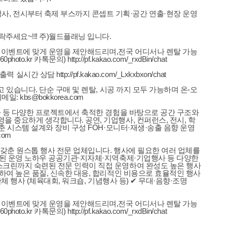
, 전시부터 축제 부스까지 콘셉트 기획·공간 연출·현장 운영
주세요~!!! 주)월드플래닝 입니다.
면 이벤트에 맞게 운영을 제안해드리며,전국 어디서나 렌탈 가능
0photo.kr 카톡문의) http://pf.kakao.com/_rxdBin/chat
tp://pf.kakao.com/_Lxkxbxon/chat
 있습니다. 단순 구매 및 렌탈, 시공 까지 모두 가능하며 온-오
 kbs@bokkorea.com
행사 등 다양한 프로젝트에서 축적한 경험을 바탕으로 공간 구조와
을 중요하게 생각합니다. 공연, 기업행사, 컨퍼런스, 전시, 학
춘 시스템 설계와 장비 구성 FOH·모니터·재생·송출 음향 운영
com
두 갖춘 원스톱 행사 전문 업체입니다. 행사에 필요한 여러 업체를
검증된 운영 노하우 공공기관·지자체·지역축제·기업행사 등 다양한
 스크린까지 숙련된 전문 인력이 직접 운영하여 완성도 높은 행사
유하여 높은 품질, 신속한 대응, 합리적인 비용으로 효율적인 행사
체 행사 (체육대회, 워크숍, 기념행사 등) ✔ 무대·음향·조명
면 이벤트에 맞게 운영을 제안해드리며,전국 어디서나 렌탈 가능
0photo.kr 카톡문의) http://pf.kakao.com/_rxdBin/chat