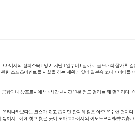
마코마이시의 협회소속
8
명이 지난
1
일부터
6
일까지 골프대회 참가후 
 관련 스포츠이벤트를 시찰을 하는 계획에 있어 일본측 코디네이터를 
 공항이나 삿포로시에서
4
시간
~4
시간
30
분 정도 걸리는 꽤 먼거리다
.
.
우리나라보다는 코스가 짧고 좁지만 잔디의 질은 아주 우수한 편이다
이 쌓여서
..
이에 찾고 찾은 곳이 도마코마이시의 이토노모리
糸井
の
森
パ