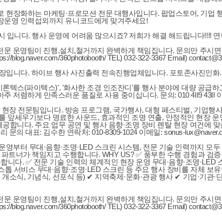
현장화하는 마케팅·프로모션 전문 대행사입니다. 팝업스토어, 기업 행사
현장운영 인력섭외까지 유니코드에게 맞겨주세요!
입니다. 행사 운영에 어려움 많으시죠? 저희가 해결 해드립니다!!!! 연락
. 전문 운영팀이 진행,설치,철거까지 완벽하게 책임집니다. 문의만 주시
blog.naver.com/360photobooth/ TEL) 032-322-3367 Email) contact@36
하이브 행사 사진출력 전속진행업체입니다. 포토존사진인화.출력 실시간 상담 ht
론텍스(파이텍스)', '화사한 조경 인조잔디'를 행사 분야에 대량 공급하고
게 만족스러운 품질로 사용 중이십니다. 문의: 010 4II9 43II 이메일:
하는 현장 전문팀입니다. 방송 프로그램, 국가행사, 대형 페스티벌, 기업
를 앞세우기보다 명료한 사운드, 효과적인 조명 연출, 안정적인 현장 운영
제공합니다. 주요 업무 공연 및 행사 음향·조명 장비 렌탈 현장 여건에 맞
표: 김수한 연락처: 010-8309-1024 이메일: sonus-lux@naver.
·운영부터 무대·음향·조명·LED 스크린 시스템, 전문 기술 인력까지 모
 파트너가 책임지고 수행합니다. WHY US? ✅ 풍부한 수행 경험과 
니다. ✅ 전문 기술 인력의 체계적인 현장 운영 무대·음향·조명·LED
스톱 서비스 무대·음향·조명·LED 스크린 등 주요 행사 장비를 자체 보
개소식, 기념식, 선포식 등) ✔ 지역축제·문화·관광 행사 ✔ 기업·기관·단
. 전문 운영팀이 진행,설치,철거까지 완벽하게 책임집니다. 문의만 주시
blog.naver.com/360photobooth/ TEL) 032-322-3367 Email) contact@36