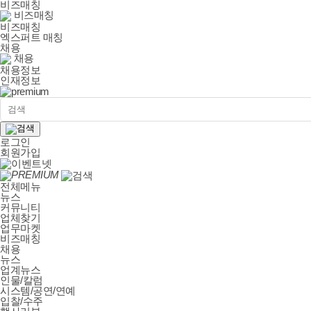
비즈매칭
비즈매칭
비즈매칭
엑스퍼트 매칭
채용
채용
채용정보
인재정보
로그인
회원가입
PREMIUM
전체메뉴
뉴스
커뮤니티
업체찾기
업무마켓
비즈매칭
채용
뉴스
업계뉴스
인물/칼럼
시스템/공연/연예
입찰/수주