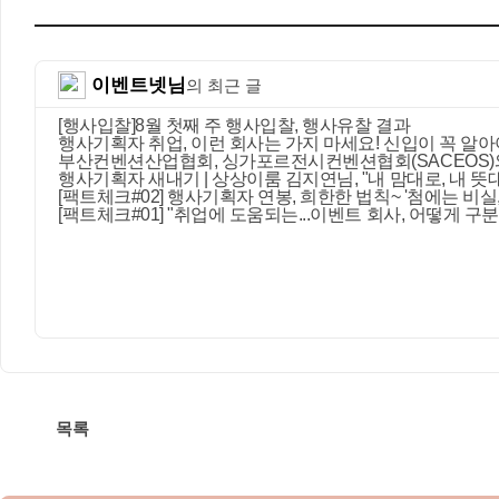
이벤트넷님
의 최근 글
[행사입찰]8월 첫째 주 행사입찰, 행사유찰 결과
행사기획자 취업, 이런 회사는 가지 마세요! 신입이 꼭 알아
부산컨벤션산업협회, 싱가포르전시컨벤션협회(SACEOS)
행사기획자 새내기 | 상상이룸 김지연님, "내 맘대로, 내 
[팩트체크#02] 행사기획자 연봉, 희한한 법칙~ '첨에는 비실,
[팩트체크#01] "취업에 도움되는...이벤트 회사, 어떻게 구분
목록