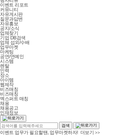
행사리뷰
이벤트 리포트
커뮤니티
자유게시판
질문과답변
자유홍보
공지/소식
업체찾기
기업 DB검색
업체 섭외/수배
업무마켓
마케팅
공연/연예인
시스템
렌탈
인력
장소
아이템
웹제작
비즈매칭
비즈매칭
엑스퍼트 매칭
채용
채용공고
인재정보
이벤트 업무가 필요할땐, 업무마켓하자! 더보기
>>