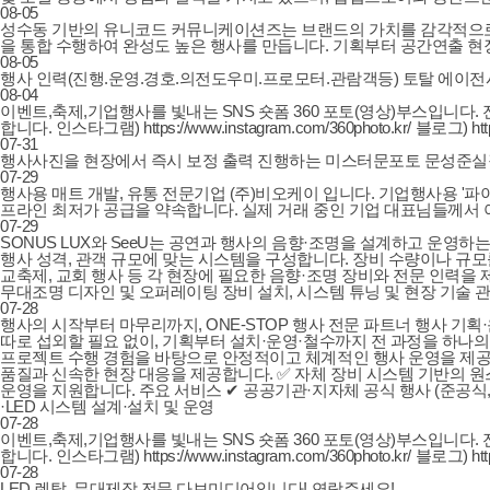
08-05
성수동 기반의 유니코드 커뮤니케이션즈는 브랜드의 가치를 감각적으로 
을 통합 수행하여 완성도 높은 행사를 만듭니다. 기획부터 공간연출 
08-05
행사 인력(진행.운영.경호.의전도우미.프로모터.관람객등) 토탈 에이전시 
08-04
이벤트,축제,기업행사를 빛내는 SNS 숏폼 360 포토(영상)부스입니다
합니다. 인스타그램) https://www.instagram.com/360photo.kr/ 블로그) https://
07-31
행사사진을 현장에서 즉시 보정 출력 진행하는 미스터문포토 문성준실장입니다. 
07-29
행사용 매트 개발, 유통 전문기업 (주)비오케이 입니다. 기업행사용 '파이
프라인 최저가 공급을 약속합니다. 실제 거래 중인 기업 대표님들께서 아주 저렴하
07-29
SONUS LUX와 SeeU는 공연과 행사의 음향·조명을 설계하고 운영
행사 성격, 관객 규모에 맞는 시스템을 구성합니다. 장비 수량이나 규모
교축제, 교회 행사 등 각 현장에 필요한 음향·조명 장비와 전문 인력을 
무대조명 디자인 및 오퍼레이팅 장비 설치, 시스템 튜닝 및 현장 기술 관리 문의 대
07-28
행사의 시작부터 마무리까지, ONE-STOP 행사 전문 파트너 행사 기획
따로 섭외할 필요 없이, 기획부터 설치·운영·철수까지 전 과정을 하나의
프로젝트 수행 경험을 바탕으로 안정적이고 체계적인 행사 운영을 제공합
품질과 신속한 현장 대응을 제공합니다. ✅ 자체 장비 시스템 기반의 원
운영을 지원합니다. 주요 서비스 ✔ 공공기관·지자체 공식 행사 (준공식, 
·LED 시스템 설계·설치 및 운영
07-28
이벤트,축제,기업행사를 빛내는 SNS 숏폼 360 포토(영상)부스입니다
합니다. 인스타그램) https://www.instagram.com/360photo.kr/ 블로그) https://
07-28
LED 렌탈, 무대제작 전문 다보미디어입니다! 연락주세요!