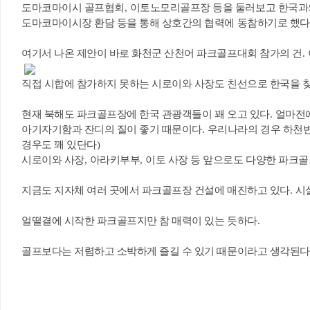
도마코마이시 골프협회
,
이토노모리골프장 등을 둘러보고 한국과
도마코마이시장 환담 등을 통해 상호간의 협력에 동참하기로 했다
여기서 나온 제안이 바로 화천군 산천어 파크골프대회 참가의 건
.
직접 시합에 참가하지 못하는 시로이와 사장도 친선으로 한국을 
현재 북해도 파크골프장에 한국 관광객들이 꽤 오고 있다
.
얼마전에
아기자기함과 잔디의 질이 좋기 때문이다
.
우리나라의 경우 하천변
경우도 꽤 있단다
)
시로이와 사장
,
아라키부부
,
이토 사장 등 앞으로도 다양한 파크
지금도 지자체 여러 곳에서 파크골프장 건설에 매진하고 있다
.
시
얼떨결에 시작한 파크골프지만 참 매력이 있는 듯하다
.
골프보다는 저렴하고 소박하게 즐길 수 있기 때문이라고 생각된다