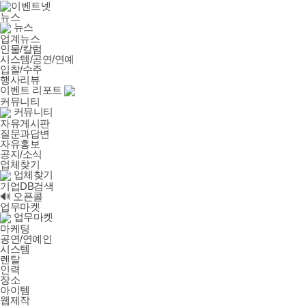
뉴스
뉴스
업계뉴스
인물/칼럼
시스템/공연/연예
입찰/수주
행사리뷰
이벤트 리포트
커뮤니티
커뮤니티
자유게시판
질문과답변
자유홍보
공지/소식
업체찾기
업체찾기
기업DB검색
🔊 오픈콜
업무마켓
업무마켓
마케팅
공연/연예인
시스템
렌탈
인력
장소
아이템
웹제작