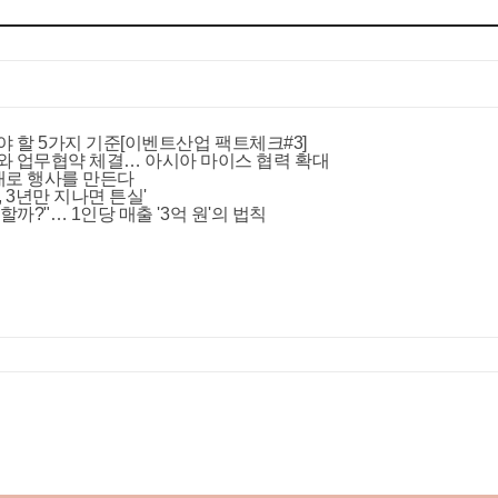
야 할 5가지 기준[이벤트산업 팩트체크#3]
와 업무협약 체결… 아시아 마이스 협력 확대
뜻대로 행사를 만든다
 3년만 지나면 튼실'
할까?"… 1인당 매출 '3억 원'의 법칙