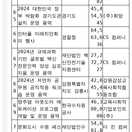
82
2024 대한민국 정
45,4
6
부 박람회 경기도관
경기도
54,5
(주)희망
5
설치 운영 용역
45
64,5
6
인터폴 미래치안회
경찰청
63,6
CS 컴퍼니
6
의 행사
36
2024년 규제과학
재단법인 백
27,2
6
기반 글로벌 백신
신안전기술
72,7
CS 컴퍼니
7
전문인력 양성 심포
지원센터
27
지움 운영 용역
2024년 저연차 공
42,8
강원감성교
6
강원특별자
무원 공직적응 워크
45,4
육사회적협
8
치도 강릉시
숍 운영 용역
55
동조합
영주댐 아웃도어 에
46,3
교육사회적
6
한국수자원
듀케이션 프로그램
00,0
기업포인트
9
공사
개발 및 운영 용역
00
(주)
54,6
7
문화도시 수원 페스
재단법인수
더 진 컴퍼
81,8