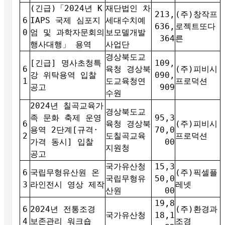
(긴급)「2024년 K
재단법인 차
213,
(주)창작프
6
IAPS 국제 심포지
세대수치예
636,
로젝트또다
0
엄 및 과학자문회의
보모델개발
364
른
행사대행」 용역
사업단
경상북도교
[긴급] 명사초청특
109,
6
육청 경상북
(주)피비시
강 위탁용역 입찰
090,
1
도교육청연
프로덕션
공고
909
수원
2024년 칠곡교육가
경상북도교
족 문화 축제 운영
95,3
6
육청 경상북
(주)피비시
용역 2단계[규격·
70,0
2
도칠곡교육
프로덕션
가격 동시] 입찰
00
지원청
공고
국가유산청
15,3
6
국립무형유산원 온
(주)픽셀플
국립무형유
50,0
3
라인전시 영상 제작
레넷
산원
00
19,8
6
2024년 전통조경
(주)환경과
국가유산청
18,1
4
보존관리 워크숍
조경