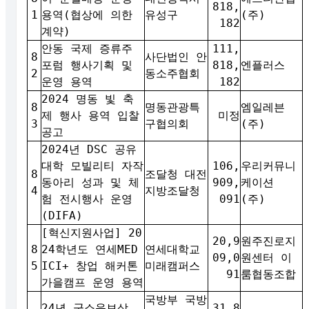
818,
1
용역(협상에 의한
유성구
(주)
182
계약)
안동 국제 증류주
111,
8
사단법인 안
포럼 행사기획 및
818,
엔플러스
2
동소주협회
운영 용역
182
2024 명동 빛 축
8
명동관광특
엠일레븐
제 행사 용역 입찰
미정
3
구협의회
(주)
공고
2024년 DSC 공유
대학 모빌리티 자작
106,
우리커뮤니
8
조달청 대전
동아리 성과 및 체
909,
케이션
4
지방조달청
험 전시행사 운영
091
(주)
(DIFA)
[혁신지원사업] 20
20,9
원주진로지
8
24학년도 연세MED
연세대학교
09,0
원센터 이
5
ICI+ 창업 해커톤
미래캠퍼스
91
룸협동조합
가을캠프 운영 용역
국방부 국방
24년 군소음보상
31,8