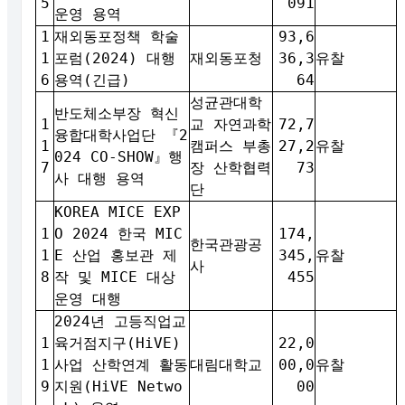
5
091
운영 용역
1
재외동포정책 학술
93,6
1
포럼(2024) 대행
재외동포청
36,3
유찰
6
용역(긴급)
64
성균관대학
반도체소부장 혁신
1
교 자연과학
72,7
융합대학사업단 『2
1
캠퍼스 부총
27,2
유찰
024 CO-SHOW』행
7
장 산학협력
73
사 대행 용역
단
KOREA MICE EXP
1
O 2024 한국 MIC
174,
한국관광공
1
E 산업 홍보관 제
345,
유찰
사
8
작 및 MICE 대상
455
운영 대행
2024년 고등직업교
1
육거점지구(HiVE)
22,0
1
사업 산학연계 활동
대림대학교
00,0
유찰
9
지원(HiVE Netwo
00