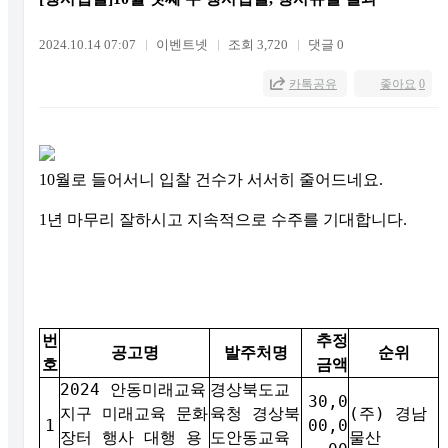
2024.10.14 07:07
이벤트넷
조회 3,720
댓글 0
카톡공유
좋아요
0
10월로 들어서니 입찰 건수가 서서히 줄어드네요.
1년 마무리 잘하시고 지속적으로 수주를 기대합니다.
번
추정
공고명
발주처명
순위
호
금액
2024 안동미래교육
경상북도교
30,0
지구 미래교육 문화
육청 경상북
(주) 경남
1
00,0
장터 행사 대행 용
도안동교육
물산