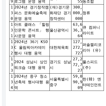
9
로그램 운영 용역
55
동조합
1
2024년 경기창작캠
(재)경기문
300,
3
퍼스 문화예술축제
화재단 경기
000,
청류
0
운영 용역
창작센터
000
1
아트 클래스 「힐링
63,6
큐 컴퍼니
3
인문학 콘서트」 행
울산광역시
36,3
라이트
1
사운영 용역
64
1
2024년 36기 KSO
127,
퍼솔켈리코
3
C 올림픽아카데미
대한체육회
272,
리아 (유)
2
행사 대행 용역
727
1
27,2
2024 성남시 상인
경기도 성남
풀스피드
3
72,7
워크숍 대행 용역
시
(주)
3
27
1
2024년 중구 청소
59,0
서울특별시
한(韓) 엔
3
년축제 행사대행 용
90,9
중구
터테인먼트
4
역
09