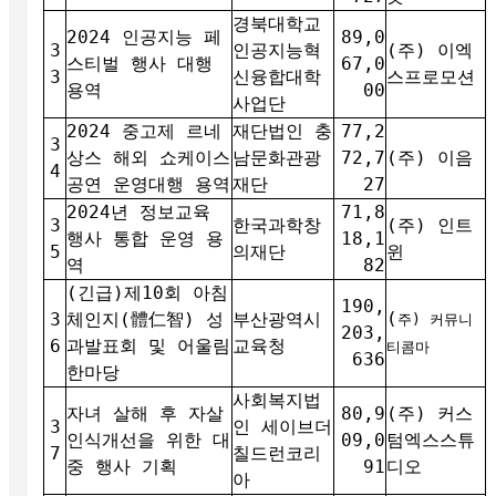
경북대학교
2024 인공지능 페
89,0
3
인공지능혁
(주) 이엑
스티벌 행사 대행
67,0
3
신융합대학
스프로모션
용역
00
사업단
2024 중고제 르네
재단법인 충
77,2
3
상스 해외 쇼케이스
남문화관광
72,7
(주) 이음
4
공연 운영대행 용역
재단
27
2024년 정보교육
71,8
3
한국과학창
(주) 인트
행사 통합 운영 용
18,1
5
의재단
윈
역
82
(긴급)제10회 아침
190,
(
3
체인지(體仁智) 성
부산광역시
주) 커뮤니
203,
6
과발표회 및 어울림
교육청
티콤마
636
한마당
사회복지법
자녀 살해 후 자살
80,9
(주) 커스
3
인 세이브더
인식개선을 위한 대
09,0
텀엑스스튜
7
칠드런코리
중 행사 기획
91
디오
아