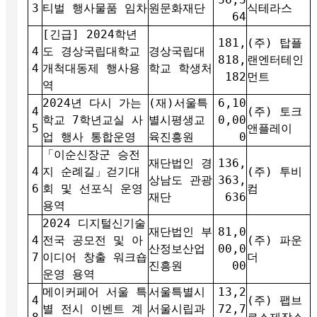
3
티벌 행사물품 임차
원문화재단
식테라스
64
[긴급] 2024학년
181,
(주) 탑플
4
도 경상국립대학교
경상국립대
818,
랜엔터테인
4
개척대동제 행사용
학교 학생처
182
먼트
역
2024년 다시 가는
(재)서울특
6,10
4
(주) 토크
학교 7학년교실 사
별시평생교
0,00
5
앤플레이
업 행사 통합운영
육진흥원
0
「이순신장군 승전
재단법인 경
136,
4
지 순례길」걷기대
(주) 투비
상남도 관광
363,
6
회 및 선포식 운영
컴
재단
636
용역
2024 디지털신기술
재단법인 부
81,0
4
전국 공모전 및 아
(주) 파운
산정보산업
00,0
7
이디어 창출 워크숍
더
진흥원
00
운영 용역
메이커페어 서울 특
서울특별시
13,2
4
(주) 팹브
별 전시 이벤트 계
서울시립과
72,7