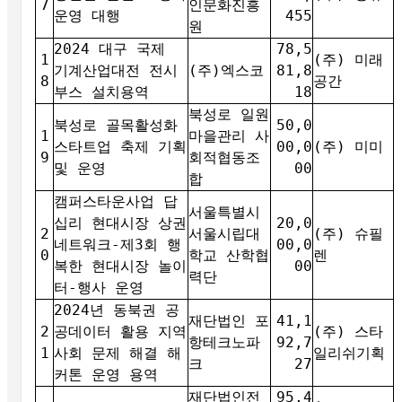
7
인문화진흥
운영 대행
455
원
2024 대구 국제
78,5
1
(주) 미래
기계산업대전 전시
(주)엑스코
81,8
8
공간
부스 설치용역
18
북성로 일원
북성로 골목활성화
50,0
1
마을관리 사
스타트업 축제 기획
00,0
(주) 미미
9
회적협동조
및 운영
00
합
캠퍼스타운사업 답
서울특별시
십리 현대시장 상권
20,0
2
서울시립대
(주) 슈필
네트워크-제3회 행
00,0
0
학교 산학협
렌
복한 현대시장 놀이
00
력단
터-행사 운영
2024년 동북권 공
재단법인 포
41,1
2
공데이터 활용 지역
(주) 스타
항테크노파
92,7
1
사회 문제 해결 해
일리쉬기획
크
27
커톤 운영 용역
재단법인전
95,4