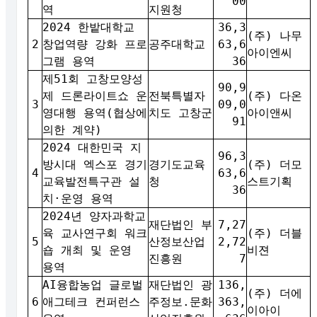
00
역
지원청
2024 한밭대학교
36,3
(주) 나무
2
창업역량 강화 프로
공주대학교
63,6
아이엔씨
그램 용역
36
제51회 고창모양성
90,9
제 드론라이트쇼 운
전북특별자
(주) 다온
3
09,0
영대행 용역(협상에
치도 고창군
아이앤씨
91
의한 계약)
2024 대한민국 지
96,3
방시대 엑스포 경기
경기도교육
(주) 더모
4
63,6
교육발전특구관 설
청
스트기획
36
치·운영 용역
2024년 양자과학교
재단법인 부
7,27
육 교사연구회 워크
(주) 더블
5
산정보산업
2,72
숍 개최 및 운영
비젼
진흥원
7
용역
AI융합농업 글로벌
재단법인 광
136,
(주) 더에
6
애그테크 컨퍼런스
주정보.문화
363,
이아이