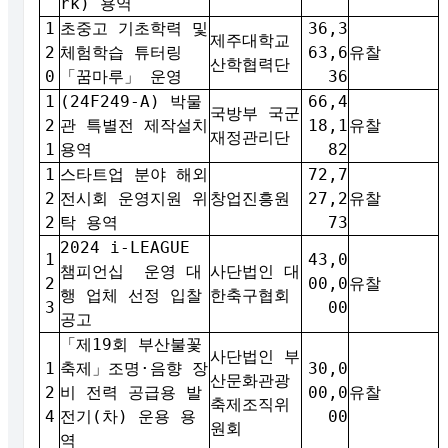
rk) 용역
1
초중고 기초학력 및
36,3
제주대학교
2
체험학습 튜터링
63,6
유찰
산학협력단
0
「꿈마루」 운영
36
1
(24F249-A) 박물
66,4
국방부 국군
2
관 특별전 제작설치
18,1
유찰
재정관리단
1
용역
82
1
스타트업 분야 해외
72,7
2
전시회 운영지원 위
창업진흥원
27,2
유찰
2
탁 용역
73
2024 i-LEAGUE
1
43,0
챔피언십 운영 대
사단법인 대
2
00,0
유찰
행 업체 선정 입찰
한축구협회
3
00
공고
「제19회 부산불꽃
사단법인 부
1
축제」조명·음향 장
30,0
산문화관광
2
비 전력 공급용 발
00,0
유찰
축제조직위
4
전기(차) 운용 용
00
원회
역