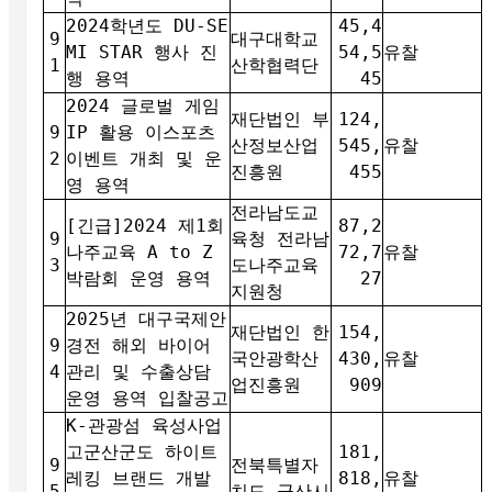
2024학년도 DU-SE
45,4
9
대구대학교
MI STAR 행사 진
54,5
유찰
1
산학협력단
행 용역
45
2024 글로벌 게임
재단법인 부
124,
9
IP 활용 이스포츠
산정보산업
545,
유찰
2
이벤트 개최 및 운
진흥원
455
영 용역
전라남도교
[긴급]2024 제1회
87,2
9
육청 전라남
나주교육 A to Z
72,7
유찰
3
도나주교육
박람회 운영 용역
27
지원청
2025년 대구국제안
재단법인 한
154,
9
경전 해외 바이어
국안광학산
430,
유찰
4
관리 및 수출상담
업진흥원
909
운영 용역 입찰공고
K-관광섬 육성사업
고군산군도 하이트
181,
9
전북특별자
레킹 브랜드 개발
818,
유찰
5
치도 군산시