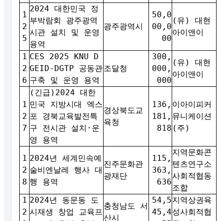
2024 대한민국 정
1
50,0
부박람회 광주광역
(유) 대현
2
광주광역시
00,0
시관 설치 및 운영
아이앤이
5
00
용역
1
CES 2025 KNU D
300,
(유) 대현
2
GEID-DGTP 공동관
조달청
000,
아이앤이
6
구축 및 운영 용역
000
(긴급)2024 대한
1
민국 지방시대 엑스
136,
이아이피커
경상북도교
2
포 경북교육발전특
181,
뮤니케이션
육청
7
구 전시관 설치·운
818
(주)
영 용역
지역문화콘
1
2024년 세계민속예
115,
진주문화관
텐츠연구소
2
술비엔날레 행사 대
363,
광재단
사회적협동
8
행 용역
636
조합
1
2024년 동문동 도
54,5
지역상권육
충청남도 서
2
시재생 창업 교육프
45,4
성사회적협
산시