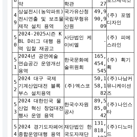
8
로스제작소
약
학관
27
상설전시(농악파트)
국가유산청
49,9
4
(주) 포엠
전시연출 및 보조물
국립무형유
90,9
9
디자인
제작 설치 용역
산원
09
2024-2025시즌 K
5
사단법인 케
(주) 피에
BL D리그 대행 용
-
0
이비엘
스라인
역 입찰 재공고
2024년 공연예술
165,
5
한국문화예
(주) 획기
연습공간 운영개선
454,
1
술위원회
획
용역
545
2024 대구 국제
50,1
(주)나남커
5
기계산업대전 블록
(주)엑스코
58,1
뮤니케이션
2
부스 설치용역
82
즈
2024 대한민국 물
89,5
5
한국수자원
(주)나인스
산업 혁신 창업대전
85,0
3
공사
타
행사 운영 용역
42
131,
5
2024 경기도자페어
재단법인 한
(주)디노마
818,
4
종합운영대행 용역
국도자재단
드