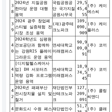
2024년 지질공원
국립공원공
29,5
3
(주) 케이
한마당 운영 대행
단 국가지질
45,4
8
에스씨
용역
공원사무국
55
2024 광주 창업페
109,
3
(재)광주테
(주) 케이
스티벌 실증체험 전
090,
9
크노파크
플러스
시장 조성 용역
909
2024학년도 심평원
90,9
4
건보공단과 함께하
연세대학교
(주) 코끼
09,0
0
는 강원RIS 플레이
미래캠퍼스
리
91
그라운드 운영 용역
[디지털헬스케어사
18,9
4
업] DH 서포터즈
연세대학교
(주) 코끼
74,5
1
역량 강화 프로그램
미래캠퍼스
리
45
운영 용역
2024년 패패부산
재단법인부
127,
4
(주) 콜링
전시장치물 설치 및
산테크노파
209,
2
씨앤디
철거
크
091
51,7
4
문화도시 수원 페스
재단법인수
(주) 클래
36,3