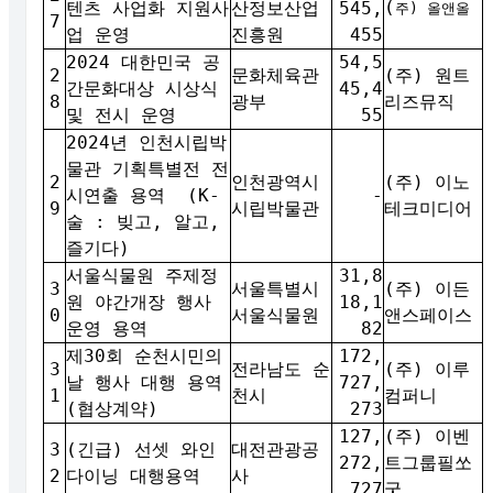
(
텐츠 사업화 지원사
산정보산업
545,
주) 올앤올
7
업 운영
진흥원
455
2024 대한민국 공
54,5
2
문화체육관
(주) 원트
간문화대상 시상식
45,4
8
광부
리즈뮤직
및 전시 운영
55
2024년 인천시립박
물관 기획특별전 전
2
인천광역시
(주) 이노
시연출 용역 (K-
-
9
시립박물관
테크미디어
술 : 빚고, 알고,
즐기다)
서울식물원 주제정
31,8
3
서울특별시
(주) 이든
원 야간개장 행사
18,1
0
서울식물원
앤스페이스
운영 용역
82
제30회 순천시민의
172,
3
전라남도 순
(주) 이루
날 행사 대행 용역
727,
1
천시
컴퍼니
(협상계약)
273
127,
(주) 이벤
3
(긴급) 선셋 와인
대전관광공
272,
트그룹필쏘
2
다이닝 대행용역
사
727
굿