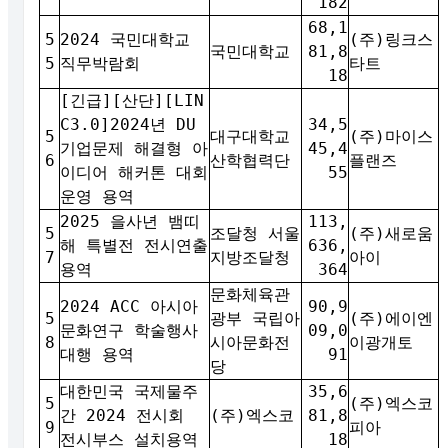
182
68,1
5
2024 국민대학교
(주)링크스
국민대학교
81,8
5
직무박람회
타트
18
[긴급][산단][LIN
C3.0]2024년 DU
34,5
5
대구대학교
(주)마이스
기업문제 해결형 아
45,4
6
산학협력단
플랜즈
이디어 해커톤 대회
55
운영 용역
2025 을사년 뱀띠
113,
5
조달청 서울
(주)새로움
해 특별전 전시연출
636,
7
지방조달청
아이
용역
364
문화체육관
2024 ACC 아시아
90,9
5
광부 국립아
(주)에이엔
문화연구 학술행사
09,0
8
시아문화전
이광개토
대행 용역
91
당
대한민국 국제물주
35,6
5
(주)엑스코
간 2024 전시회
(주)엑스코
81,8
9
피아
전시부스 설치용역
18