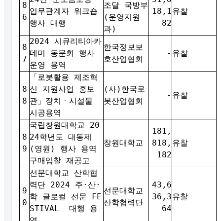
8
조달 국방부
업무관계자 워크숍
18,1
유찰
6
(운영지원
행사 대행
82
과)
2024 시큐리티아카
8
한국정보보
데미 동문회 행사
-
유찰
7
호산업협회
운영 용역
「로봇활용 제조혁
8
신 지원사업 홍보
(사)한국로
-
유찰
8
관」장치ㆍ시설물
봇산업협회
시공용역
국립창원대학교 20
181,
8
24학년도 대동제
창원대학교
818,
유찰
9
(영원) 행사 용역
182
구매입찰 재공고
선문대학교 산학협
력단 2024 주·산·
43,6
9
선문대학교
학 글로컬 선문 FE
36,3
유찰
0
산학협력단
STIVAL 대행 용
64
역