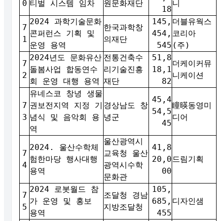
0
티벌 시스템 임차
원문화재단
니
18
2024 과학기술문화
145,
더블유웍스
7
한국과학창
콘퍼런스 기획 및
454,
코리아
1
의재단
운영 용역
545
(주)
2024년도 문화유산
전통건축수
51,8
7
더케이커뮤
돌봄사업 합동연수
리기술진흥
18,1
2
니케이션
회 운영 대행 용역
재단
82
유네스코 창녕 생물
45,4
7
권보전지역 지정 기
경상남도 창
瞳暎동영미
54,5
3
념식 및 음악회 용
녕군
디어
45
역
울산광역시
2024. 울산수학체
41,8
7
교육청 울산
험한마당 행사대행
20,0
드림기획
4
광역시수학
용역
00
문화관
2024 로봇월드 참
105,
7
조달청 경남
가 운영 및 홍보
685,
디자인샘
5
지방조달청
용역
455