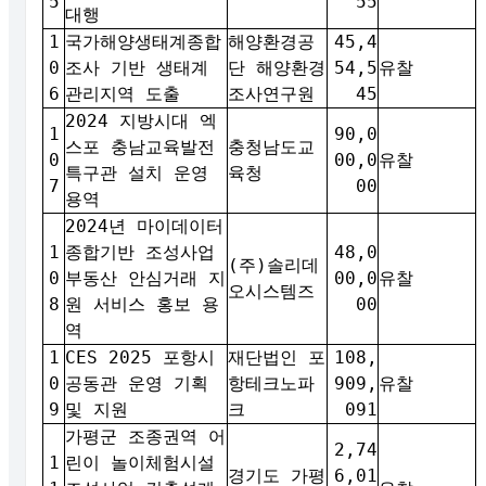
5
55
대행
1
국가해양생태계종합
해양환경공
45,4
0
조사 기반 생태계
단 해양환경
54,5
유찰
6
관리지역 도출
조사연구원
45
2024 지방시대 엑
1
90,0
스포 충남교육발전
충청남도교
0
00,0
유찰
특구관 설치 운영
육청
7
00
용역
2024년 마이데이터
1
종합기반 조성사업
48,0
(주)솔리데
0
부동산 안심거래 지
00,0
유찰
오시스템즈
8
원 서비스 홍보 용
00
역
1
CES 2025 포항시
재단법인 포
108,
0
공동관 운영 기획
항테크노파
909,
유찰
9
및 지원
크
091
가평군 조종권역 어
2,74
1
린이 놀이체험시설
경기도 가평
6,01