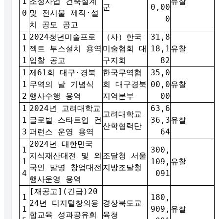
1
조성사업 건축설계
유찰
군
0,00
0
및 전시물 제작·설
0
치 공모 공고
1
2024청년미술프로
（사）한국
31,8
1
젝트 부스설치 용역
미술협회 대
18,1
유찰
1
입찰 공고
구지회
82
1
제61회 대구·경북
한국무역협
35,0
1
무역의 날 기념식
회 대구경북
00,0
유찰
2
행사수행 용역
지역본부
00
1
2024년 고려대학교
63,6
고려대학교
1
글로벌 스타트업 컨
36,3
유찰
산학협력단
3
퍼런스 운영 용역
64
2024년 대한민국
1
300,
지식재산대전 및 외
조달청 서울
1
109,
유찰
국인 발명 창업대전
지방조달청
4
091
행사운영 용역
[재공고](긴급)20
1
180,
24년 디지털창의융
경상북도교
1
909,
유찰
합교육 성과공유회
육청