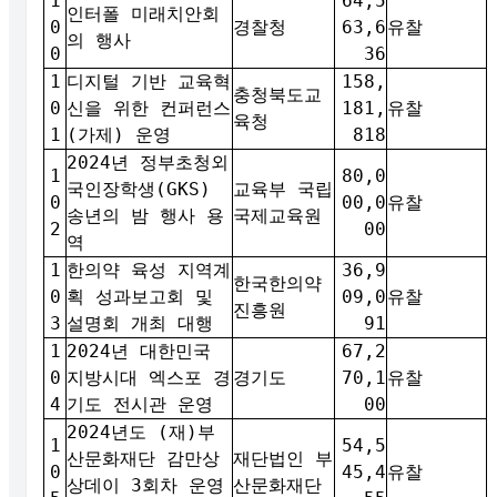
1
64,5
인터폴 미래치안회
0
경찰청
63,6
유찰
의 행사
0
36
1
디지털 기반 교육혁
158,
충청북도교
0
신을 위한 컨퍼런스
181,
유찰
육청
1
(가제) 운영
818
2024년 정부초청외
1
80,0
국인장학생(GKS)
교육부 국립
0
00,0
유찰
송년의 밤 행사 용
국제교육원
2
00
역
1
한의약 육성 지역계
36,9
한국한의약
0
획 성과보고회 및
09,0
유찰
진흥원
3
설명회 개최 대행
91
1
2024년 대한민국
67,2
0
지방시대 엑스포 경
경기도
70,1
유찰
4
기도 전시관 운영
00
2024년도 (재)부
1
54,5
산문화재단 감만상
재단법인 부
0
45,4
유찰
상데이 3회차 운영
산문화재단