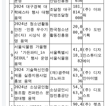
운영
산업진흥원
636
2024 대구경북 대
181,
조달청 대구
(주) 더파
7
학페스타 행사 대행
814,
지방조달청
워
용역
000
2024년 청소년활동
20,0
안전 ·인중 우수기
한국청소년
(주) 도반
8
00,0
관(자) 시상식 운
활동진흥원
기획
00
영 용역
서울식물원 가을행
41,8
(주) 디자
사 ‘가든파티_in
서울특별시
9
18,1
인스튜디오
SEOUL’ 행사 운영
서울식물원
82
에이
용역
2024 기술혁신인증
36,3
1
(재)광주테
(주) 디자
제품 실증지원사업
63,6
0
크노파크
인아이엠
홍보 용역
36
2024년 소상공인협
54,5
1
소상공인시
(주) 디포
동조합 컨퍼런스 운
63,6
1
장진흥공단
스트
영대행 용역
36
90,4
(주) 렛츠