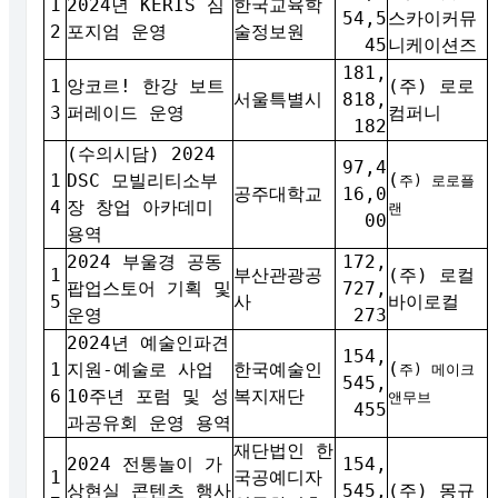
1
2024년 KERIS 심
한국교육학
54,5
스카이커뮤
2
포지엄 운영
술정보원
45
니케이션즈
181,
1
앙코르! 한강 보트
(주) 로로
서울특별시
818,
3
퍼레이드 운영
컴퍼니
182
(수의시담) 2024
97,4
(
1
DSC 모빌리티소부
주) 로로플
공주대학교
16,0
4
장 창업 아카데미
랜
00
용역
2024 부울경 공동
172,
1
부산관광공
(주) 로컬
팝업스토어 기획 및
727,
5
사
바이로컬
운영
273
2024년 예술인파견
154,
(
1
지원-예술로 사업
한국예술인
주) 메이크
545,
6
10주년 포럼 및 성
복지재단
앤무브
455
과공유회 운영 용역
재단법인 한
2024 전통놀이 가
154,
1
국공예디자
상현실 콘텐츠 행사
545,
(주) 몽규