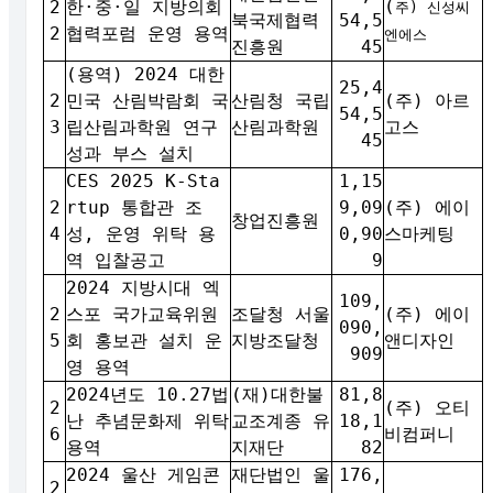
(
2
한·중·일 지방의회
주) 신성씨
북국제협력
54,5
2
협력포럼 운영 용역
엔에스
진흥원
45
(용역) 2024 대한
25,4
2
민국 산림박람회 국
산림청 국립
(주) 아르
54,5
3
립산림과학원 연구
산림과학원
고스
45
성과 부스 설치
CES 2025 K-Sta
1,15
2
rtup 통합관 조
9,09
(주) 에이
창업진흥원
4
성, 운영 위탁 용
0,90
스마케팅
역 입찰공고
9
2024 지방시대 엑
109,
2
스포 국가교육위원
조달청 서울
(주) 에이
090,
5
회 홍보관 설치 운
지방조달청
앤디자인
909
영 용역
2024년도 10.27법
(재)대한불
81,8
2
(주) 오티
난 추념문화제 위탁
교조계종 유
18,1
6
비컴퍼니
용역
지재단
82
2024 울산 게임콘
재단법인 울
176,
2