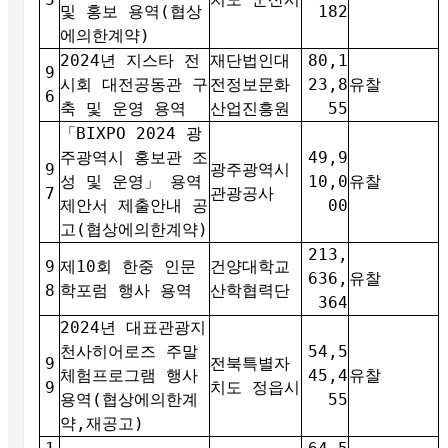
및 홍보 용역(협상
182
에의한계약)
2024년 지스타 전
재단법인대
80,1
9
시회 대전공동관 구
전정보문화
23,8
유찰
6
축 및 운영 용역
산업진흥원
55
「BIXPO 2024 광
주광역시 홍보관 조
49,9
9
광주광역시
성 및 운영」 용역
10,0
유찰
7
관광공사
제안서 제출안내 공
00
고(협상에의한계약)
213,
9
제10회 한중 인문
건양대학교
636,
유찰
8
학포럼 행사 용역
산학협력단
364
2024년 대표관광지
천사히어로즈 주말
54,5
9
전북특별자
체험프로그램 행사
45,4
유찰
9
치도 정읍시
용역(협상에의한계
55
약,재공고)