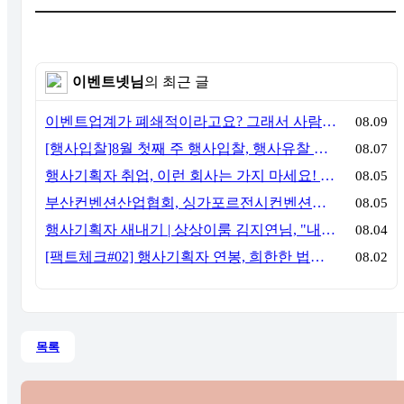
이벤트넷님
의 최근 글
이벤트업계가 폐쇄적이라고요? 그래서 사람이 안 옵니다
08.09
[행사입찰]8월 첫째 주 행사입찰, 행사유찰 결과
08.07
행사기획자 취업, 이런 회사는 가지 마세요! 신입이 꼭 알아야 할 5가지 기준[이벤트산업 팩트체크#3]
08.05
부산컨벤션산업협회, 싱가포르전시컨벤션협회(SACEOS)와 업무협약 체결… 아시아 마이스 협력 확대
08.05
행사기획자 새내기 | 상상이룸 김지연님, "내 맘대로, 내 뜻대로 행사를 만든다
08.04
[팩트체크#02] 행사기획자 연봉, 희한한 법칙~ '첨에는 비실, 3년만 지나면 튼실'
08.02
목록