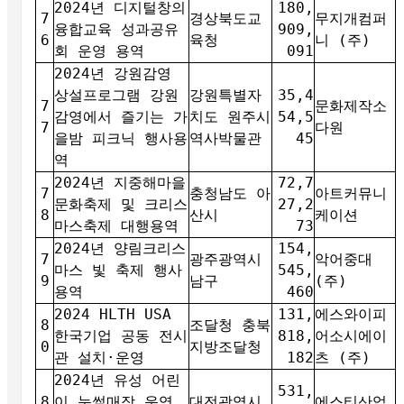
2024년 디지털창의
180,
7
경상북도교
무지개컴퍼
융합교육 성과공유
909,
6
육청
니 (주)
회 운영 용역
091
2024년 강원감영
상설프로그램 강원
강원특별자
35,4
7
문화제작소
감영에서 즐기는 가
치도 원주시
54,5
7
다원
을밤 피크닉 행사용
역사박물관
45
역
2024년 지중해마을
72,7
7
충청남도 아
아트커뮤니
문화축제 및 크리스
27,2
8
산시
케이션
마스축제 대행용역
73
2024년 양림크리스
154,
7
광주광역시
악어중대
마스 빛 축제 행사
545,
9
남구
(주)
용역
460
2024 HLTH USA
131,
에스와이피
8
조달청 충북
한국기업 공동 전시
818,
어소시에이
0
지방조달청
관 설치·운영
182
츠 (주)
2024년 유성 어린
531,
8
이 눈썰매장 운영
대전광역시
에스티산업