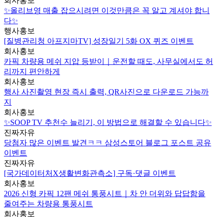
회사홍보
✨올리브영 매출 잡으시려면 이것만큼은 꼭 알고 계셔야 합니
다✨
행사홍보
[질병관리청 아프지마TV] 성장일기 5화 OX 퀴즈 이벤트
회사홍보
카픽 차량용 메쉬 지압 등받이｜운전할 때도, 사무실에서도 허
리까지 편안하게
회사홍보
행사 사진촬영 현장 즉시 출력, QR사진으로 다운로드 가능까
지
회사홍보
✨SOOP TV 추천수 늘리기, 이 방법으로 해결할 수 있습니다✨
진짜자유
당첨자 많은 이벤트 발견ㅋㅋ 삼성스토어 블로그 포스트 공유
이벤트
진짜자유
[국가데이터처X생활변화관측소] 구독·댓글 이벤트
회사홍보
2026 신형 카픽 12팬 메쉬 통풍시트｜차 안 더위와 답답함을
줄여주는 차량용 통풍시트
회사홍보