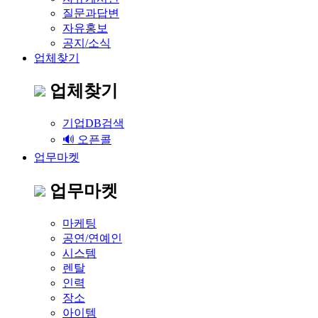
질문과답변
자유홍보
공지/소식
업체찾기
업체찾기
기업DB검색
🔊 오픈콜
업무마켓
업무마켓
마케팅
공연/연예인
시스템
렌탈
인력
장소
아이템