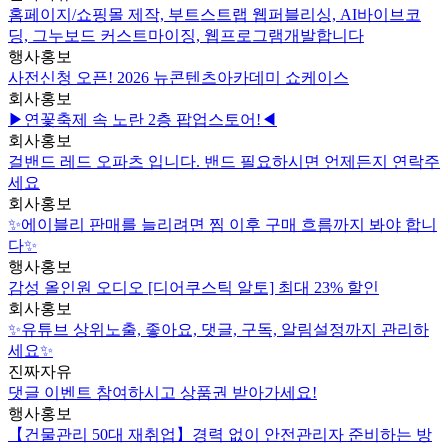
홈페이지/쇼핑몰 제작, 부트스트랩 웹퍼블리싱, AI바이브코
딩, 그누보드 커스트마이징, 웹프로그램개발합니다
행사홍보
사전신청 오픈! 2026 뉴콘텐츠아카데미 쇼케이스
회사홍보
▶연꽃축제 속 노란 2층 팝업스토어!◀
회사홍보
걸밴드 레드 오파츠 입니다. 밴드 필요하시면 언제든지 연락주
세요
회사홍보
✨에이블리 판매를 늘리려면 찜 이후 구매 흐름까지 봐야 합니
다✨
행사홍보
감성 올인원 오디오 [디어쿠스틱 알토] 최대 23% 할인
회사홍보
✨유튜브 상위노출, 좋아요, 댓글, 구독, 알림설정까지 관리하
세요✨
진짜자유
댓글 이벤트 참여하시고 상품권 받아가세요!
행사홍보
【건물관리 50대 재취업】경력 없이 안전관리자 준비하는 방