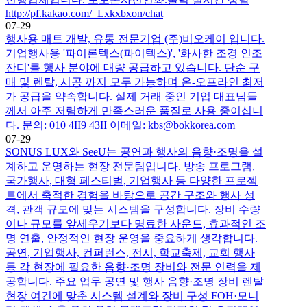
http://pf.kakao.com/_Lxkxbxon/chat
07-29
행사용 매트 개발, 유통 전문기업 (주)비오케이 입니다.
기업행사용 '파이론텍스(파이텍스)', '화사한 조경 인조
잔디'를 행사 분야에 대량 공급하고 있습니다. 단순 구
매 및 렌탈, 시공 까지 모두 가능하며 온-오프라인 최저
가 공급을 약속합니다. 실제 거래 중인 기업 대표님들
께서 아주 저렴하게 만족스러운 품질로 사용 중이십니
다. 문의: 010 4II9 43II 이메일: kbs@bokkorea.com
07-29
SONUS LUX와 SeeU는 공연과 행사의 음향·조명을 설
계하고 운영하는 현장 전문팀입니다. 방송 프로그램,
국가행사, 대형 페스티벌, 기업행사 등 다양한 프로젝
트에서 축적한 경험을 바탕으로 공간 구조와 행사 성
격, 관객 규모에 맞는 시스템을 구성합니다. 장비 수량
이나 규모를 앞세우기보다 명료한 사운드, 효과적인 조
명 연출, 안정적인 현장 운영을 중요하게 생각합니다.
공연, 기업행사, 컨퍼런스, 전시, 학교축제, 교회 행사
등 각 현장에 필요한 음향·조명 장비와 전문 인력을 제
공합니다. 주요 업무 공연 및 행사 음향·조명 장비 렌탈
현장 여건에 맞춘 시스템 설계와 장비 구성 FOH·모니