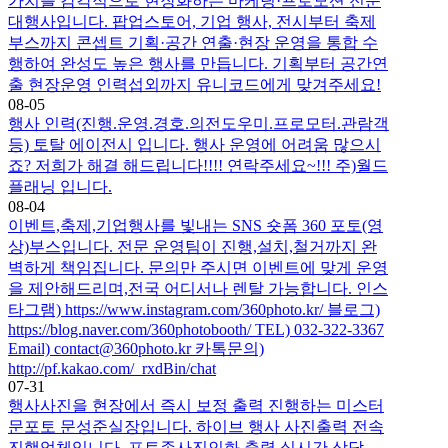
가치를 감각적으로 현장화하는 마케팅·프로모션 전문
대행사입니다. 팝업스토어, 기업 행사, 전시부터 축제
부스까지 콘셉트 기획·공간 연출·현장 운영을 통합 수
행하여 완성도 높은 행사를 만듭니다. 기획부터 공간연
출 현장운영 인력섭외까지 유니코드에게 맞겨주세요!
08-05
행사 인력(진행.운영.경호.의전도우미.프로모터.관람객
등) 토탈 에이전시 입니다. 행사 운영에 어려움 많으시
죠? 저희가 해결 해드립니다!!!! 연락주세요~!!! 주)월드
플래닝 입니다.
08-04
이벤트,축제,기업행사를 빛내는 SNS 숏폼 360 포토(영
상)부스입니다. 전문 운영팀이 진행,설치,철거까지 완
벽하게 책임집니다. 문의만 주시면 이벤트에 맞게 운영
을 제안해드리며,전국 어디서나 렌탈 가능합니다. 인스
타그램) https://www.instagram.com/360photo.kr/ 블로그)
https://blog.naver.com/360photobooth/ TEL) 032-322-3367
Email) contact@360photo.kr 카톡문의)
http://pf.kakao.com/_rxdBin/chat
07-31
행사사진을 현장에서 즉시 보정 출력 진행하는 미스터
문포토 문성준실장입니다. 하이브 행사 사진출력 전속
진행업체입니다. 포토존사진인화.출력 실시간 상담