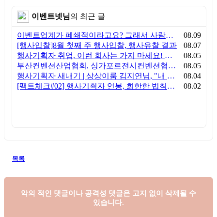
이벤트넷님
의 최근 글
이벤트업계가 폐쇄적이라고요? 그래서 사람이 안 옵니다
08.09
[행사입찰]8월 첫째 주 행사입찰, 행사유찰 결과
08.07
행사기획자 취업, 이런 회사는 가지 마세요! 신입이 꼭 알아야 할 5가지 기준[이벤트산업 팩트체크#3]
08.05
부산컨벤션산업협회, 싱가포르전시컨벤션협회(SACEOS)와 업무협약 체결… 아시아 마이스 협력 확대
08.05
행사기획자 새내기 | 상상이룸 김지연님, "내 맘대로, 내 뜻대로 행사를 만든다
08.04
[팩트체크#02] 행사기획자 연봉, 희한한 법칙~ '첨에는 비실, 3년만 지나면 튼실'
08.02
목록
악의 적인 댓글이나 공격성 댓글은
고지 없이 삭제될 수
있습니다.