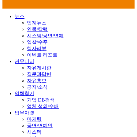
뉴스
업계뉴스
인물/칼럼
시스템/공연/연예
입찰/수주
행사리뷰
이벤트 리포트
커뮤니티
자유게시판
질문과답변
자유홍보
공지/소식
업체찾기
기업 DB검색
업체 섭외/수배
업무마켓
마케팅
공연/연예인
시스템