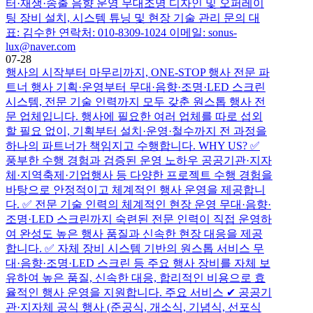
터·재생·송출 음향 운영 무대조명 디자인 및 오퍼레이
팅 장비 설치, 시스템 튜닝 및 현장 기술 관리 문의 대
표: 김수한 연락처: 010-8309-1024 이메일: sonus-
lux@naver.com
07-28
행사의 시작부터 마무리까지, ONE-STOP 행사 전문 파
트너 행사 기획·운영부터 무대·음향·조명·LED 스크린
시스템, 전문 기술 인력까지 모두 갖춘 원스톱 행사 전
문 업체입니다. 행사에 필요한 여러 업체를 따로 섭외
할 필요 없이, 기획부터 설치·운영·철수까지 전 과정을
하나의 파트너가 책임지고 수행합니다. WHY US? ✅
풍부한 수행 경험과 검증된 운영 노하우 공공기관·지자
체·지역축제·기업행사 등 다양한 프로젝트 수행 경험을
바탕으로 안정적이고 체계적인 행사 운영을 제공합니
다. ✅ 전문 기술 인력의 체계적인 현장 운영 무대·음향·
조명·LED 스크린까지 숙련된 전문 인력이 직접 운영하
여 완성도 높은 행사 품질과 신속한 현장 대응을 제공
합니다. ✅ 자체 장비 시스템 기반의 원스톱 서비스 무
대·음향·조명·LED 스크린 등 주요 행사 장비를 자체 보
유하여 높은 품질, 신속한 대응, 합리적인 비용으로 효
율적인 행사 운영을 지원합니다. 주요 서비스 ✔ 공공기
관·지자체 공식 행사 (준공식, 개소식, 기념식, 선포식