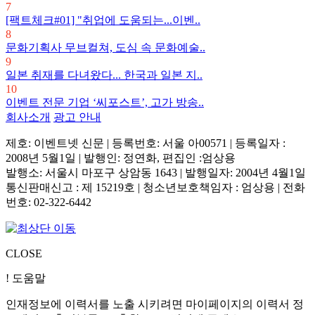
7
[팩트체크#01] "취업에 도움되는...이벤..
8
문화기획사 무브컬쳐, 도심 속 문화예술..
9
일본 취재를 다녀왔다... 한국과 일본 지..
10
이벤트 전문 기업 ‘씨포스트’, 고가 방송..
회사소개
광고 안내
제호: 이벤트넷 신문 | 등록번호: 서울 아00571
|
등록일자 :
2008년 5월1일 | 발행인: 정연화, 편집인 :엄상용
발행소: 서울시 마포구 상암동 1643 | 발행일자: 2004년 4월1일
통신판매신고 : 제 15219호
|
청소년보호책임자 : 엄상용 | 전화
번호: 02-322-6442
CLOSE
! 도움말
인재정보에 이력서를 노출 시키려면 마이페이지의 이력서 정