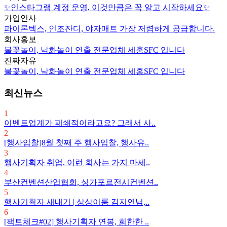
✨인스타그램 계정 운영, 이것만큼은 꼭 알고 시작하세요✨
가입인사
파이론텍스, 인조잔디, 야자매트 가장 저렴하게 공급합니다.
회사홍보
불꽃놀이, 낙화놀이 연출 전문업체 세홍SFC 입니다
진짜자유
불꽃놀이, 낙화놀이 연출 전문업체 세홍SFC 입니다
최신뉴스
1
이벤트업계가 폐쇄적이라고요? 그래서 사..
2
[행사입찰]8월 첫째 주 행사입찰, 행사유..
3
행사기획자 취업, 이런 회사는 가지 마세..
4
부산컨벤션산업협회, 싱가포르전시컨벤션..
5
행사기획자 새내기 | 상상이룸 김지연님,..
6
[팩트체크#02] 행사기획자 연봉, 희한한 ..