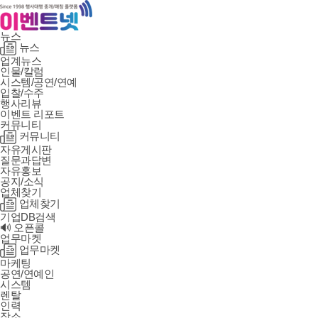
뉴스
뉴스
업계뉴스
인물/칼럼
시스템/공연/연예
입찰/수주
행사리뷰
이벤트 리포트
커뮤니티
커뮤니티
자유게시판
질문과답변
자유홍보
공지/소식
업체찾기
업체찾기
기업DB검색
🔊 오픈콜
업무마켓
업무마켓
마케팅
공연/연예인
시스템
렌탈
인력
장소