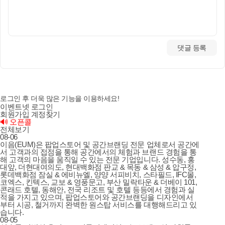
댓글 등록
로그인 후 더욱 많은 기능을 이용하세요!
이벤트넷 로그인
회원가입
계정찾기
🔊 오픈콜
전체보기
08-06
이음(EUM)은 팝업스토어 및 공간브랜딩 전문 업체로서 공간에
서 고객과의 접점을 통해 공간에서의 체험과 브랜드 경험을 통
해 고객의 마음을 움직일 수 있는 전문 기업입니다. 성수동, 홍
대앞, 더현대여의도, 현대백화점 판교 & 목동 & 삼성 & 압구정,
롯데백화점 잠실 & 에비뉴엘, 양양 서피비치, 스타필드, IFC몰,
코엑스, 킨텍스, 교보 & 영풍문고, 부산 밀락타운 & 더베이 101,
콘래드 호텔, 동해안, 전국 리조트 및 호텔 등등에서 경험과 실
적을 가지고 있으며, 팝업스토어와 공간브랜딩을 디자인에서
부터 시공, 철거까지 완벽한 원스탑 서비스를 대행해드리고 있
습니다.
08-05