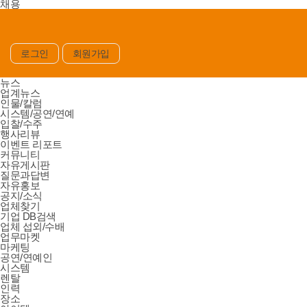
채용
로그인
회원가입
뉴스
업계뉴스
인물/칼럼
시스템/공연/연예
입찰/수주
행사리뷰
이벤트 리포트
커뮤니티
자유게시판
질문과답변
자유홍보
공지/소식
업체찾기
기업 DB검색
업체 섭외/수배
업무마켓
마케팅
공연/연예인
시스템
렌탈
인력
장소