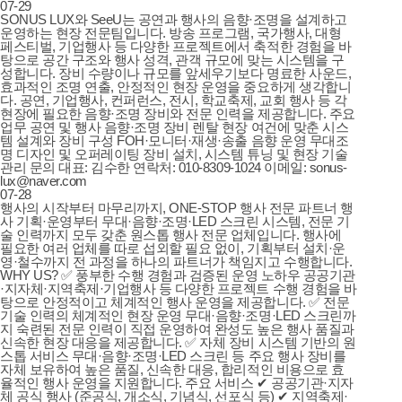
07-29
SONUS LUX와 SeeU는 공연과 행사의 음향·조명을 설계하고
운영하는 현장 전문팀입니다. 방송 프로그램, 국가행사, 대형
페스티벌, 기업행사 등 다양한 프로젝트에서 축적한 경험을 바
탕으로 공간 구조와 행사 성격, 관객 규모에 맞는 시스템을 구
성합니다. 장비 수량이나 규모를 앞세우기보다 명료한 사운드,
효과적인 조명 연출, 안정적인 현장 운영을 중요하게 생각합니
다. 공연, 기업행사, 컨퍼런스, 전시, 학교축제, 교회 행사 등 각
현장에 필요한 음향·조명 장비와 전문 인력을 제공합니다. 주요
업무 공연 및 행사 음향·조명 장비 렌탈 현장 여건에 맞춘 시스
템 설계와 장비 구성 FOH·모니터·재생·송출 음향 운영 무대조
명 디자인 및 오퍼레이팅 장비 설치, 시스템 튜닝 및 현장 기술
관리 문의 대표: 김수한 연락처: 010-8309-1024 이메일: sonus-
lux@naver.com
07-28
행사의 시작부터 마무리까지, ONE-STOP 행사 전문 파트너 행
사 기획·운영부터 무대·음향·조명·LED 스크린 시스템, 전문 기
술 인력까지 모두 갖춘 원스톱 행사 전문 업체입니다. 행사에
필요한 여러 업체를 따로 섭외할 필요 없이, 기획부터 설치·운
영·철수까지 전 과정을 하나의 파트너가 책임지고 수행합니다.
WHY US? ✅ 풍부한 수행 경험과 검증된 운영 노하우 공공기관
·지자체·지역축제·기업행사 등 다양한 프로젝트 수행 경험을 바
탕으로 안정적이고 체계적인 행사 운영을 제공합니다. ✅ 전문
기술 인력의 체계적인 현장 운영 무대·음향·조명·LED 스크린까
지 숙련된 전문 인력이 직접 운영하여 완성도 높은 행사 품질과
신속한 현장 대응을 제공합니다. ✅ 자체 장비 시스템 기반의 원
스톱 서비스 무대·음향·조명·LED 스크린 등 주요 행사 장비를
자체 보유하여 높은 품질, 신속한 대응, 합리적인 비용으로 효
율적인 행사 운영을 지원합니다. 주요 서비스 ✔ 공공기관·지자
체 공식 행사 (준공식, 개소식, 기념식, 선포식 등) ✔ 지역축제·