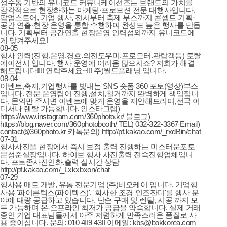
성수동 기반의 유니코드 커뮤니케이션즈는 브랜드의 가치를
감각적으로 현장화하는 마케팅·프로모션 전문 대행사입니다.
팝업스토어, 기업 행사, 전시부터 축제 부스까지 콘셉트 기획·
공간 연출·현장 운영을 통합 수행하여 완성도 높은 행사를 만듭
니다. 기획부터 공간연출 현장운영 인력섭외까지 유니코드에
게 맞겨주세요!
08-05
행사 인력(진행.운영.경호.의전도우미.프로모터.관람객등) 토탈
에이전시 입니다. 행사 운영에 어려움 많으시죠? 저희가 해결
해드립니다!!!! 연락주세요~!!! 주)월드플래닝 입니다.
08-04
이벤트,축제,기업행사를 빛내는 SNS 숏폼 360 포토(영상)부스
입니다. 전문 운영팀이 진행,설치,철거까지 완벽하게 책임집니
다. 문의만 주시면 이벤트에 맞게 운영을 제안해드리며,전국 어
디서나 렌탈 가능합니다. 인스타그램)
https://www.instagram.com/360photo.kr/ 블로그)
https://blog.naver.com/360photobooth/ TEL) 032-322-3367 Email)
contact@360photo.kr 카톡문의) http://pf.kakao.com/_rxdBin/chat
07-31
행사사진을 현장에서 즉시 보정 출력 진행하는 미스터문포토
문성준실장입니다. 하이브 행사 사진출력 전속진행업체입니
다. 포토존사진인화.출력 실시간 상담
http://pf.kakao.com/_Lxkxbxon/chat
07-29
행사용 매트 개발, 유통 전문기업 (주)비오케이 입니다. 기업행
사용 '파이론텍스(파이텍스)', '화사한 조경 인조잔디'를 행사 분
야에 대량 공급하고 있습니다. 단순 구매 및 렌탈, 시공 까지 모
두 가능하며 온-오프라인 최저가 공급을 약속합니다. 실제 거래
중인 기업 대표님들께서 아주 저렴하게 만족스러운 품질로 사
용 중이십니다. 문의: 010 4II9 43II 이메일: kbs@bokkorea.com