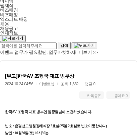
아이템
웹제작
비즈매칭
비즈매칭
엑스퍼트 매칭
채용
채용공고
인재정보
이벤트 업무가 필요할땐, 업무마켓하자! 더보기
>>
[부고]한국AV 조형국 대표 빙부상
2024.10.24 04:56
이벤트넷
조회 1,332
댓글 0
카톡공유
좋아요
0
한국AV 조형국 대표 빙부인 임종열님이 소천하셨습니다.
빈소 : 은폍선모병원장례식장 2호실(25일 2호실로 빈소이동합니다)
발인 : 10월26일(토) 10시30분