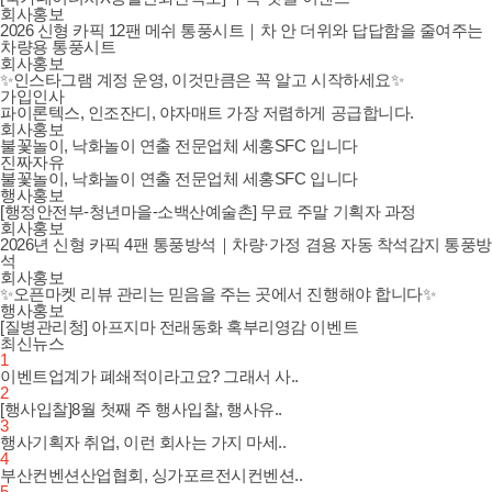
회사홍보
2026 신형 카픽 12팬 메쉬 통풍시트｜차 안 더위와 답답함을 줄여주는
차량용 통풍시트
회사홍보
✨인스타그램 계정 운영, 이것만큼은 꼭 알고 시작하세요✨
가입인사
파이론텍스, 인조잔디, 야자매트 가장 저렴하게 공급합니다.
회사홍보
불꽃놀이, 낙화놀이 연출 전문업체 세홍SFC 입니다
진짜자유
불꽃놀이, 낙화놀이 연출 전문업체 세홍SFC 입니다
행사홍보
[행정안전부-청년마을-소백산예술촌] 무료 주말 기획자 과정
회사홍보
2026년 신형 카픽 4팬 통풍방석｜차량·가정 겸용 자동 착석감지 통풍방
석
회사홍보
✨오픈마켓 리뷰 관리는 믿음을 주는 곳에서 진행해야 합니다✨
행사홍보
[질병관리청] 아프지마 전래동화 혹부리영감 이벤트
최신뉴스
1
이벤트업계가 폐쇄적이라고요? 그래서 사..
2
[행사입찰]8월 첫째 주 행사입찰, 행사유..
3
행사기획자 취업, 이런 회사는 가지 마세..
4
부산컨벤션산업협회, 싱가포르전시컨벤션..
5