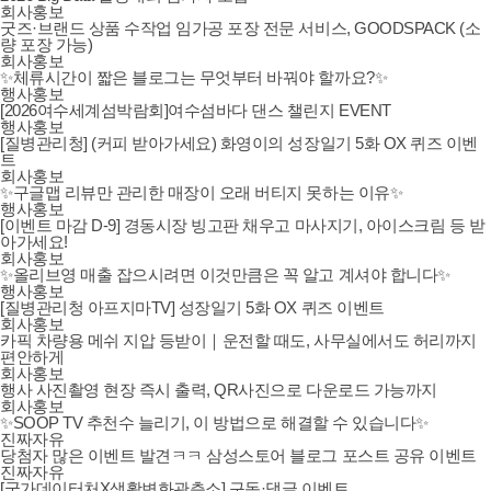
회사홍보
굿즈·브랜드 상품 수작업 임가공 포장 전문 서비스, GOODSPACK (소
량 포장 가능)
회사홍보
✨체류시간이 짧은 블로그는 무엇부터 바꿔야 할까요?✨
행사홍보
[2026여수세계섬박람회]여수섬바다 댄스 챌린지 EVENT
행사홍보
[질병관리청] (커피 받아가세요) 화영이의 성장일기 5화 OX 퀴즈 이벤
트
회사홍보
✨구글맵 리뷰만 관리한 매장이 오래 버티지 못하는 이유✨
행사홍보
[이벤트 마감 D-9] 경동시장 빙고판 채우고 마사지기, 아이스크림 등 받
아가세요!
회사홍보
✨올리브영 매출 잡으시려면 이것만큼은 꼭 알고 계셔야 합니다✨
행사홍보
[질병관리청 아프지마TV] 성장일기 5화 OX 퀴즈 이벤트
회사홍보
카픽 차량용 메쉬 지압 등받이｜운전할 때도, 사무실에서도 허리까지
편안하게
회사홍보
행사 사진촬영 현장 즉시 출력, QR사진으로 다운로드 가능까지
회사홍보
✨SOOP TV 추천수 늘리기, 이 방법으로 해결할 수 있습니다✨
진짜자유
당첨자 많은 이벤트 발견ㅋㅋ 삼성스토어 블로그 포스트 공유 이벤트
진짜자유
[국가데이터처X생활변화관측소] 구독·댓글 이벤트