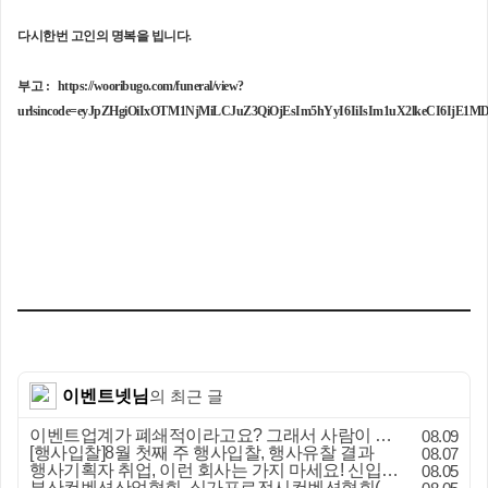
다시한번 고인의 명복을 빕니다.
부고 :
https://wooribugo.com/funeral/view?
urlsincode=eyJpZHgiOiIxOTM1NjMiLCJuZ3QiOjEsIm5hYyI6IiIsIm1uX2lkeCI6IjE1M
이벤트넷님
의 최근 글
이벤트업계가 폐쇄적이라고요? 그래서 사람이 안 옵니다
08.09
[행사입찰]8월 첫째 주 행사입찰, 행사유찰 결과
08.07
행사기획자 취업, 이런 회사는 가지 마세요! 신입이 꼭 알아야 할 5가지 기준[이벤트산업 팩트체크#3]
08.05
부산컨벤션산업협회, 싱가포르전시컨벤션협회(SACEOS)와 업무협약 체결… 아시아 마이스 협력 확대