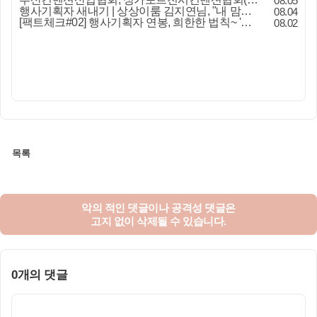
08.05
행사기획자 새내기 | 상상이룸 김지연님, "내 맘대로, 내 뜻대로 행사를 만든다
08.04
[팩트체크#02] 행사기획자 연봉, 희한한 법칙~ '첨에는 비실, 3년만 지나면 튼실'
08.02
목록
악의 적인 댓글이나 공격성 댓글은
고지 없이 삭제될 수 있습니다.
0개의 댓글