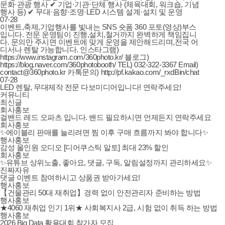
문화·관광 행사 ✔ 기업·기관·단체 행사 (체육대회, 워크숍, 기념
행사 등) ✔ 무대·음향·조명·LED 시스템 설계·설치 및 운영
07-28
이벤트,축제,기업행사를 빛내는 SNS 숏폼 360 포토(영상)부스
입니다. 전문 운영팀이 진행,설치,철거까지 완벽하게 책임집니
다. 문의만 주시면 이벤트에 맞게 운영을 제안해드리며,전국 어
디서나 렌탈 가능합니다. 인스타그램)
https://www.instagram.com/360photo.kr/ 블로그)
https://blog.naver.com/360photobooth/ TEL) 032-322-3367 Email)
contact@360photo.kr 카톡문의) http://pf.kakao.com/_rxdBin/chat
07-28
LED 렌탈, 무대제작 전문 다보미디어입니다! 연락주세요!
커뮤니티
최신글
회사홍보
걸밴드 레드 오파츠 입니다. 밴드 필요하시면 언제든지 연락주세요
회사홍보
✨에이블리 판매를 늘리려면 찜 이후 구매 흐름까지 봐야 합니다✨
행사홍보
감성 올인원 오디오 [디어쿠스틱 알토] 최대 23% 할인
회사홍보
✨유튜브 상위노출, 좋아요, 댓글, 구독, 알림설정까지 관리하세요✨
진짜자유
댓글 이벤트 참여하시고 상품권 받아가세요!
행사홍보
【건물관리 50대 재취업】경력 없이 안전관리자 준비하는 방법
행사홍보
★4060 재취업 인기 1위★ 사회복지사 2급, 시험 없이 취득 하는 방법
행사홍보
2026 Big Data 활용대회 참가자 모집