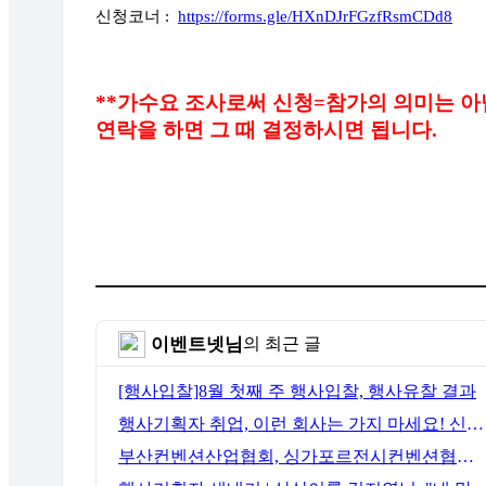
신청코너 :
https://forms.gle/HXnDJrFGzfRsmCDd8
**가수요 조사로써 신청=참가의 의미는 아
연락을 하면 그 때 결정하시면 됩니다.
이벤트넷님
의 최근 글
[행사입찰]8월 첫째 주 행사입찰, 행사유찰 결과
행사기획자 취업, 이런 회사는 가지 마세요! 신입이 꼭 알아야 할 5가지 기준[이벤트산업 팩트체크#3]
부산컨벤션산업협회, 싱가포르전시컨벤션협회(SACEOS)와 업무협약 체결… 아시아 마이스 협력 확대