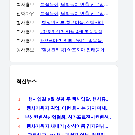
회사홍보
불꽃놀이, 낙화놀이 연출 전문업체 세홍SFC 입니다
진짜자유
불꽃놀이, 낙화놀이 연출 전문업체 세홍SFC 입니다
행사홍보
[행정안전부-청년마을-소백산예술촌] 무료 주말 기획자 과정
회사홍보
2026년 신형 카픽 4팬 통풍방석｜차량·가정 겸용 자동 착석감지 통풍방석
회사홍보
✨오픈마켓 리뷰 관리는 믿음을 주는 곳에서 진행해야 합니다✨
행사홍보
[질병관리청] 아프지마 전래동화 혹부리영감 이벤트
최신뉴스
1
[행사입찰]8월 첫째 주 행사입찰, 행사유..
2
행사기획자 취업, 이런 회사는 가지 마세..
3
부산컨벤션산업협회, 싱가포르전시컨벤션..
4
행사기획자 새내기 | 상상이룸 김지연님,..