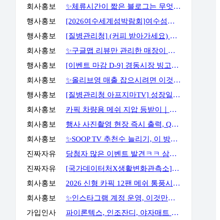
회사홍보
✨체류시간이 짧은 블로그는 무엇부터 바꿔야 할까요?✨
행사홍보
[2026여수세계섬박람회]여수섬바다 댄스 챌린지 EVENT
행사홍보
[질병관리청] (커피 받아가세요) 화영이의 성장일기 5화 OX 퀴즈 이벤트
회사홍보
✨구글맵 리뷰만 관리한 매장이 오래 버티지 못하는 이유✨
행사홍보
[이벤트 마감 D-9] 경동시장 빙고판 채우고 마사지기, 아이스크림 등 받아가세요!
회사홍보
✨올리브영 매출 잡으시려면 이것만큼은 꼭 알고 계셔야 합니다✨
행사홍보
[질병관리청 아프지마TV] 성장일기 5화 OX 퀴즈 이벤트
회사홍보
카픽 차량용 메쉬 지압 등받이｜운전할 때도, 사무실에서도 허리까지 편안하게
회사홍보
행사 사진촬영 현장 즉시 출력, QR사진으로 다운로드 가능까지
회사홍보
✨SOOP TV 추천수 늘리기, 이 방법으로 해결할 수 있습니다✨
진짜자유
당첨자 많은 이벤트 발견ㅋㅋ 삼성스토어 블로그 포스트 공유 이벤트
진짜자유
[국가데이터처X생활변화관측소] 구독·댓글 이벤트
회사홍보
2026 신형 카픽 12팬 메쉬 통풍시트｜차 안 더위와 답답함을 줄여주는 차량용 통풍시트
회사홍보
✨인스타그램 계정 운영, 이것만큼은 꼭 알고 시작하세요✨
가입인사
파이론텍스, 인조잔디, 야자매트 가장 저렴하게 공급합니다.