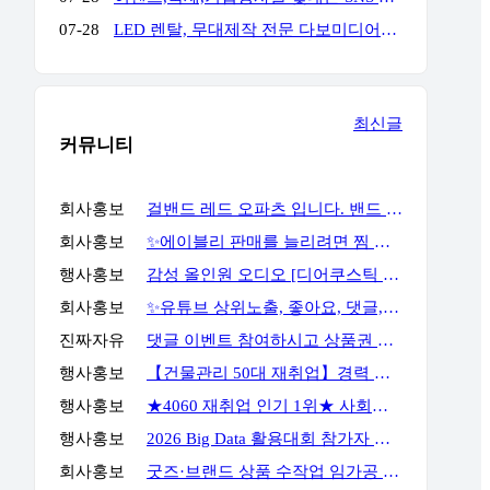
07-28
LED 렌탈, 무대제작 전문 다보미디어입니다! 연락주세요!
최신글
커뮤니티
회사홍보
걸밴드 레드 오파츠 입니다. 밴드 필요하시면 언제든지 연락주세요
회사홍보
✨에이블리 판매를 늘리려면 찜 이후 구매 흐름까지 봐야 합니다✨
행사홍보
감성 올인원 오디오 [디어쿠스틱 알토] 최대 23% 할인
회사홍보
✨유튜브 상위노출, 좋아요, 댓글, 구독, 알림설정까지 관리하세요✨
진짜자유
댓글 이벤트 참여하시고 상품권 받아가세요!
행사홍보
【건물관리 50대 재취업】경력 없이 안전관리자 준비하는 방법
행사홍보
★4060 재취업 인기 1위★ 사회복지사 2급, 시험 없이 취득 하는 방법
행사홍보
2026 Big Data 활용대회 참가자 모집
회사홍보
굿즈·브랜드 상품 수작업 임가공 포장 전문 서비스, GOODSPACK (소량 포장 가능)