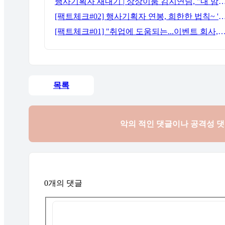
행사기획자 새내기 | 상상이룸 김지연님, "내 맘대로, 내 뜻대
[팩트체크#02] 행사기획자 연봉, 희한한 법칙~ '첨에는 비실, 3년
[팩트체크#01] "취업에 도움되는...이벤트 회사, 어떻게 구분할까?"… 1인당 매출 '3
목록
악의 적인 댓글이나 공격성 
0개의 댓글