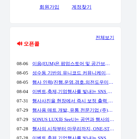
회원가입
계정찾기
전체보기
🔊 오픈콜
08-06
이음(EUM)은 팝업스토어 및 공간브랜딩 전문 업체로서 공간에서 고객과의 접점을 통해 공간에서의 체험과 브랜드 경험을 통해 고객의 마음을 움직일 수 있는 전문 기업입니다. 성수동, 홍대앞, 더현대여의도, 현대백화점 판교 & 목동 & 삼성 & 압구정, 롯데백화점 잠실 & 에비뉴엘, 양양 서피비치, 스타필드, IFC몰, 코엑스, 킨텍스, 교보 & 영풍문고, 부산 밀락타운 & 더베이 101, 콘래드 호텔, 동해안, 전국 리조트 및 호텔 등등에서 경험과 실적을 가지고 있으며, 팝업스토어와 공간브랜딩을 디자인에서부터 시공, 철거까지 완벽한 원스탑 서비스를 대행해드리고 있습니다.
08-05
성수동 기반의 유니코드 커뮤니케이션즈는 브랜드의 가치를 감각적으로 현장화하는 마케팅·프로모션 전문 대행사입니다. 팝업스토어, 기업 행사, 전시부터 축제 부스까지 콘셉트 기획·공간 연출·현장 운영을 통합 수행하여 완성도 높은 행사를 만듭니다. 기획부터 공간연출 현장운영 인력섭외까지 유니코드에게 맞겨주세요!
08-05
행사 인력(진행.운영.경호.의전도우미.프로모터.관람객등) 토탈 에이전시 입니다. 행사 운영에 어려움 많으시죠? 저희가 해결 해드립니다!!!! 연락주세요~!!! 주)월드플래닝 입니다.
08-04
이벤트,축제,기업행사를 빛내는 SNS 숏폼 360 포토(영상)부스입니다. 전문 운영팀이 진행,설치,철거까지 완벽하게 책임집니다. 문의만 주시면 이벤트에 맞게 운영을 제안해드리며,전국 어디서나 렌탈 가능합니다. 인스타그램) https://www.instagram.com/360photo.kr/ 블로그) https://blog.naver.com/360photobooth/ TEL) 032-322-3367 Email) contact@360photo.kr 카톡문의) http://pf.kakao.com/_rxdBin/chat
07-31
행사사진을 현장에서 즉시 보정 출력 진행하는 미스터문포토 문성준실장입니다. 하이브 행사 사진출력 전속진행업체입니다. 포토존사진인화.출력 실시간 상담 http://pf.kakao.com/_Lxkxbxon/chat
07-29
행사용 매트 개발, 유통 전문기업 (주)비오케이 입니다. 기업행사용 '파이론텍스(파이텍스)', '화사한 조경 인조잔디'를 행사 분야에 대량 공급하고 있습니다. 단순 구매 및 렌탈, 시공 까지 모두 가능하며 온-오프라인 최저가 공급을 약속합니다. 실제 거래 중인 기업 대표님들께서 아주 저렴하게 만족스러운 품질로 사용 중이십니다. 문의: 010 4II9 43II 이메일: kbs@bokkorea.com
07-29
SONUS LUX와 SeeU는 공연과 행사의 음향·조명을 설계하고 운영하는 현장 전문팀입니다. 방송 프로그램, 국가행사, 대형 페스티벌, 기업행사 등 다양한 프로젝트에서 축적한 경험을 바탕으로 공간 구조와 행사 성격, 관객 규모에 맞는 시스템을 구성합니다. 장비 수량이나 규모를 앞세우기보다 명료한 사운드, 효과적인 조명 연출, 안정적인 현장 운영을 중요하게 생각합니다. 공연, 기업행사, 컨퍼런스, 전시, 학교축제, 교회 행사 등 각 현장에 필요한 음향·조명 장비와 전문 인력을 제공합니다. 주요 업무 공연 및 행사 음향·조명 장비 렌탈 현장 여건에 맞춘 시스템 설계와 장비 구성 FOH·모니터·재생·송출 음향 운영 무대조명 디자인 및 오퍼레이팅 장비 설치, 시스템 튜닝 및 현장 기술 관리 문의 대표: 김수한 연락처: 010-8309-1024 이메일: sonus-lux@naver.com
07-28
행사의 시작부터 마무리까지, ONE-STOP 행사 전문 파트너 행사 기획·운영부터 무대·음향·조명·LED 스크린 시스템, 전문 기술 인력까지 모두 갖춘 원스톱 행사 전문 업체입니다. 행사에 필요한 여러 업체를 따로 섭외할 필요 없이, 기획부터 설치·운영·철수까지 전 과정을 하나의 파트너가 책임지고 수행합니다. WHY US? ✅ 풍부한 수행 경험과 검증된 운영 노하우 공공기관·지자체·지역축제·기업행사 등 다양한 프로젝트 수행 경험을 바탕으로 안정적이고 체계적인 행사 운영을 제공합니다. ✅ 전문 기술 인력의 체계적인 현장 운영 무대·음향·조명·LED 스크린까지 숙련된 전문 인력이 직접 운영하여 완성도 높은 행사 품질과 신속한 현장 대응을 제공합니다. ✅ 자체 장비 시스템 기반의 원스톱 서비스 무대·음향·조명·LED 스크린 등 주요 행사 장비를 자체 보유하여 높은 품질, 신속한 대응, 합리적인 비용으로 효율적인 행사 운영을 지원합니다. 주요 서비스 ✔ 공공기관·지자체 공식 행사 (준공식, 개소식, 기념식, 선포식 등) ✔ 지역축제·문화·관광 행사 ✔ 기업·기관·단체 행사 (체육대회, 워크숍, 기념행사 등) ✔ 무대·음향·조명·LED 시스템 설계·설치 및 운영
07-28
이벤트,축제,기업행사를 빛내는 SNS 숏폼 360 포토(영상)부스입니다. 전문 운영팀이 진행,설치,철거까지 완벽하게 책임집니다. 문의만 주시면 이벤트에 맞게 운영을 제안해드리며,전국 어디서나 렌탈 가능합니다. 인스타그램) https://www.instagram.com/360photo.kr/ 블로그) https://blog.naver.com/360photobooth/ TEL) 032-322-3367 Email) contact@360photo.kr 카톡문의) http://pf.kakao.com/_rxdBin/chat