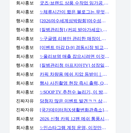
회사홍보
굿즈·브랜드 상품 수작업 임가공 포장 전문 서비스, GOODSPACK (소량 포장 가능)
회사홍보
✨체류시간이 짧은 블로그는 무엇부터 바꿔야 할까요?✨
행사홍보
[2026여수세계섬박람회]여수섬바다 댄스 챌린지 EVENT
행사홍보
[질병관리청] (커피 받아가세요) 화영이의 성장일기 5화 OX 퀴즈 이벤트
회사홍보
✨구글맵 리뷰만 관리한 매장이 오래 버티지 못하는 이유✨
행사홍보
[이벤트 마감 D-9] 경동시장 빙고판 채우고 마사지기, 아이스크림 등 받아가세요!
회사홍보
✨올리브영 매출 잡으시려면 이것만큼은 꼭 알고 계셔야 합니다✨
행사홍보
[질병관리청 아프지마TV] 성장일기 5화 OX 퀴즈 이벤트
회사홍보
카픽 차량용 메쉬 지압 등받이｜운전할 때도, 사무실에서도 허리까지 편안하게
회사홍보
행사 사진촬영 현장 즉시 출력, QR사진으로 다운로드 가능까지
회사홍보
✨SOOP TV 추천수 늘리기, 이 방법으로 해결할 수 있습니다✨
진짜자유
당첨자 많은 이벤트 발견ㅋㅋ 삼성스토어 블로그 포스트 공유 이벤트
진짜자유
[국가데이터처X생활변화관측소] 구독·댓글 이벤트
회사홍보
2026 신형 카픽 12팬 메쉬 통풍시트｜차 안 더위와 답답함을 줄여주는 차량용 통풍시트
회사홍보
✨인스타그램 계정 운영, 이것만큼은 꼭 알고 시작하세요✨