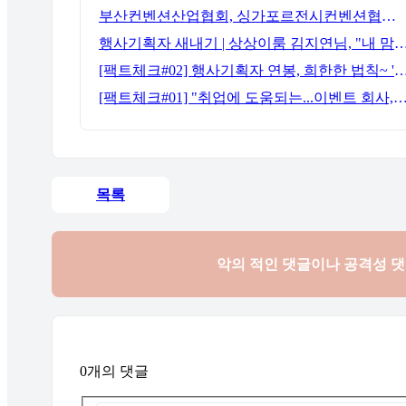
부산컨벤션산업협회, 싱가포르전시컨벤션협회(SACEOS)와 업무협약 체결… 아시아 마이스 협력 확대
행사기획자 새내기 | 상상이룸 김지연님, "내 맘대로, 내 뜻대
[팩트체크#02] 행사기획자 연봉, 희한한 법칙~ '첨에는 비실, 3년
[팩트체크#01] "취업에 도움되는...이벤트 회사, 어떻게 구분할까?"… 1인당 매출 '3
목록
악의 적인 댓글이나 공격성 
0개의 댓글