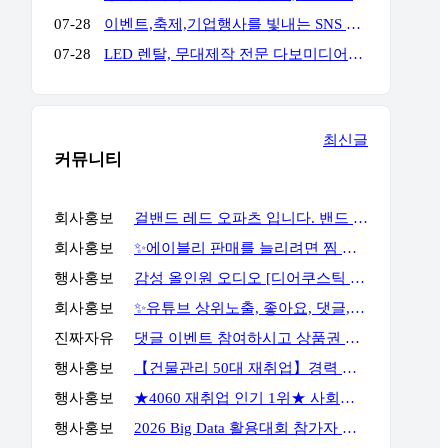
07-28
이벤트,축제,기업행사를 빛내는 SNS 숏폼 360 포토(영상)부스입니다. 전문 운영팀이 진행,설치,철거까지 완벽하게 책임집니다. 문의만 주시면 이벤트에 맞게 운영을 제안해드리며,전국 어디서나 렌탈 가능합니다. 인스타그램) https://www.instagram.com/360photo.kr/ 블로그) https://blog.naver.com/360photobooth/ TEL) 032-322-3367 Email) contact@360photo.kr 카톡문의) http://pf.kakao.com/_rxdBin/chat
07-28
LED 렌탈, 무대제작 전문 다보미디어입니다! 연락주세요!
최신글
커뮤니티
회사홍보
걸밴드 레드 오파츠 입니다. 밴드 필요하시면 언제든지 연락주세요
회사홍보
✨에이블리 판매를 늘리려면 찜 이후 구매 흐름까지 봐야 합니다✨
행사홍보
감성 올인원 오디오 [디어쿠스틱 알토] 최대 23% 할인
회사홍보
✨유튜브 상위노출, 좋아요, 댓글, 구독, 알림설정까지 관리하세요✨
진짜자유
댓글 이벤트 참여하시고 상품권 받아가세요!
행사홍보
【건물관리 50대 재취업】경력 없이 안전관리자 준비하는 방법
행사홍보
★4060 재취업 인기 1위★ 사회복지사 2급, 시험 없이 취득 하는 방법
행사홍보
2026 Big Data 활용대회 참가자 모집