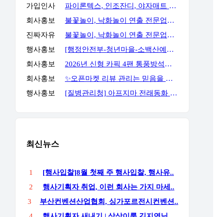
가입인사
파이론텍스, 인조잔디, 야자매트 가장 저렴하게 공급합니다.
회사홍보
불꽃놀이, 낙화놀이 연출 전문업체 세홍SFC 입니다
진짜자유
불꽃놀이, 낙화놀이 연출 전문업체 세홍SFC 입니다
행사홍보
[행정안전부-청년마을-소백산예술촌] 무료 주말 기획자 과정
회사홍보
2026년 신형 카픽 4팬 통풍방석｜차량·가정 겸용 자동 착석감지 통풍방석
회사홍보
✨오픈마켓 리뷰 관리는 믿음을 주는 곳에서 진행해야 합니다✨
행사홍보
[질병관리청] 아프지마 전래동화 혹부리영감 이벤트
최신뉴스
1
[행사입찰]8월 첫째 주 행사입찰, 행사유..
2
행사기획자 취업, 이런 회사는 가지 마세..
3
부산컨벤션산업협회, 싱가포르전시컨벤션..
4
행사기획자 새내기 | 상상이룸 김지연님,..