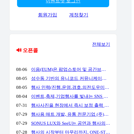
이벤트넷 로그인
회원가입
계정찾기
전체보기
🔊 오픈콜
08-06
이음(EUM)은 팝업스토어 및 공간브랜딩 전문 업체로서 공간에서 고객과의 접점을 통해 공간에서의 체험과 브랜드 경험을 통해 고객의 마음을 움직일 수 있는 전문 기업입니다. 성수동, 홍대앞, 더현대여의도, 현대백화점 판교 & 목동 & 삼성 & 압구정, 롯데백화점 잠실 & 에비뉴엘, 양양 서피비치, 스타필드, IFC몰, 코엑스, 킨텍스, 교보 & 영풍문고, 부산 밀락타운 & 더베이 101, 콘래드 호텔, 동해안, 전국 리조트 및 호텔 등등에서 경험과 실적을 가지고 있으며, 팝업스토어와 공간브랜딩을 디자인에서부터 시공, 철거까지 완벽한 원스탑 서비스를 대행해드리고 있습니다.
08-05
성수동 기반의 유니코드 커뮤니케이션즈는 브랜드의 가치를 감각적으로 현장화하는 마케팅·프로모션 전문 대행사입니다. 팝업스토어, 기업 행사, 전시부터 축제 부스까지 콘셉트 기획·공간 연출·현장 운영을 통합 수행하여 완성도 높은 행사를 만듭니다. 기획부터 공간연출 현장운영 인력섭외까지 유니코드에게 맞겨주세요!
08-05
행사 인력(진행.운영.경호.의전도우미.프로모터.관람객등) 토탈 에이전시 입니다. 행사 운영에 어려움 많으시죠? 저희가 해결 해드립니다!!!! 연락주세요~!!! 주)월드플래닝 입니다.
08-04
이벤트,축제,기업행사를 빛내는 SNS 숏폼 360 포토(영상)부스입니다. 전문 운영팀이 진행,설치,철거까지 완벽하게 책임집니다. 문의만 주시면 이벤트에 맞게 운영을 제안해드리며,전국 어디서나 렌탈 가능합니다. 인스타그램) https://www.instagram.com/360photo.kr/ 블로그) https://blog.naver.com/360photobooth/ TEL) 032-322-3367 Email) contact@360photo.kr 카톡문의) http://pf.kakao.com/_rxdBin/chat
07-31
행사사진을 현장에서 즉시 보정 출력 진행하는 미스터문포토 문성준실장입니다. 하이브 행사 사진출력 전속진행업체입니다. 포토존사진인화.출력 실시간 상담 http://pf.kakao.com/_Lxkxbxon/chat
07-29
행사용 매트 개발, 유통 전문기업 (주)비오케이 입니다. 기업행사용 '파이론텍스(파이텍스)', '화사한 조경 인조잔디'를 행사 분야에 대량 공급하고 있습니다. 단순 구매 및 렌탈, 시공 까지 모두 가능하며 온-오프라인 최저가 공급을 약속합니다. 실제 거래 중인 기업 대표님들께서 아주 저렴하게 만족스러운 품질로 사용 중이십니다. 문의: 010 4II9 43II 이메일: kbs@bokkorea.com
07-29
SONUS LUX와 SeeU는 공연과 행사의 음향·조명을 설계하고 운영하는 현장 전문팀입니다. 방송 프로그램, 국가행사, 대형 페스티벌, 기업행사 등 다양한 프로젝트에서 축적한 경험을 바탕으로 공간 구조와 행사 성격, 관객 규모에 맞는 시스템을 구성합니다. 장비 수량이나 규모를 앞세우기보다 명료한 사운드, 효과적인 조명 연출, 안정적인 현장 운영을 중요하게 생각합니다. 공연, 기업행사, 컨퍼런스, 전시, 학교축제, 교회 행사 등 각 현장에 필요한 음향·조명 장비와 전문 인력을 제공합니다. 주요 업무 공연 및 행사 음향·조명 장비 렌탈 현장 여건에 맞춘 시스템 설계와 장비 구성 FOH·모니터·재생·송출 음향 운영 무대조명 디자인 및 오퍼레이팅 장비 설치, 시스템 튜닝 및 현장 기술 관리 문의 대표: 김수한 연락처: 010-8309-1024 이메일: sonus-lux@naver.com
07-28
행사의 시작부터 마무리까지, ONE-STOP 행사 전문 파트너 행사 기획·운영부터 무대·음향·조명·LED 스크린 시스템, 전문 기술 인력까지 모두 갖춘 원스톱 행사 전문 업체입니다. 행사에 필요한 여러 업체를 따로 섭외할 필요 없이, 기획부터 설치·운영·철수까지 전 과정을 하나의 파트너가 책임지고 수행합니다. WHY US? ✅ 풍부한 수행 경험과 검증된 운영 노하우 공공기관·지자체·지역축제·기업행사 등 다양한 프로젝트 수행 경험을 바탕으로 안정적이고 체계적인 행사 운영을 제공합니다. ✅ 전문 기술 인력의 체계적인 현장 운영 무대·음향·조명·LED 스크린까지 숙련된 전문 인력이 직접 운영하여 완성도 높은 행사 품질과 신속한 현장 대응을 제공합니다. ✅ 자체 장비 시스템 기반의 원스톱 서비스 무대·음향·조명·LED 스크린 등 주요 행사 장비를 자체 보유하여 높은 품질, 신속한 대응, 합리적인 비용으로 효율적인 행사 운영을 지원합니다. 주요 서비스 ✔ 공공기관·지자체 공식 행사 (준공식, 개소식, 기념식, 선포식 등) ✔ 지역축제·문화·관광 행사 ✔ 기업·기관·단체 행사 (체육대회, 워크숍, 기념행사 등) ✔ 무대·음향·조명·LED 시스템 설계·설치 및 운영