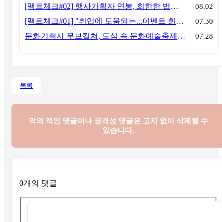
[팩트체크#02] 행사기획자 연봉, 희한한 법칙~ '첨에는 비실, 3년만 지나면 튼실'
08.02
[팩트체크#01] "취업에 도움되는...이벤트 회사, 어떻게 구분할까?"… 1인당 매출 '3억 원'의 법칙
07.30
문화기획사 무브컬쳐, 도심 속 문화예술축제 ‘서초 클래식 테마파크: 봄밤의 클래식’ 성공적 연출
07.28
목록
악의 적인 댓글이나 공격성 댓글은
고지 없이 삭제될 수
있습니다.
0개의 댓글