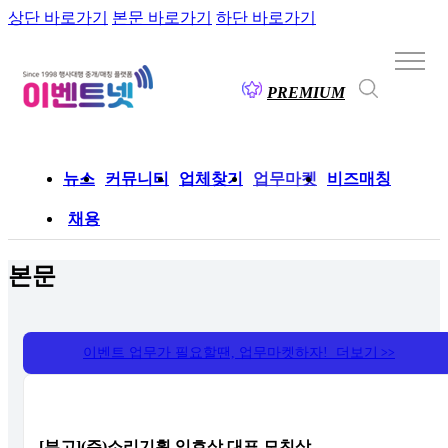
상단 바로가기
본문 바로가기
하단 바로가기
PREMIUM
뉴스
커뮤니티
업체찾기
업무마켓
비즈매칭
채용
본문
이벤트 업무가 필요할땐, 업무마켓하자! 더보기
>>
[부고](주)소리기획 임호상 대표 모친상