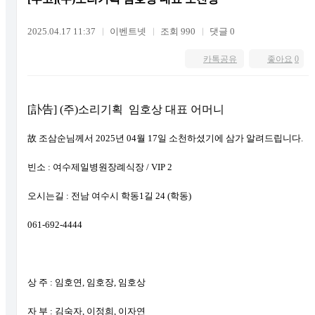
2025.04.17 11:37
이벤트넷
조회 990
댓글 0
카톡공유
좋아요
0
[訃告] (주)소리기획 임호상 대표 어머니
故 조삼순님께서 2025년 04월 17일 소천하셨기에 삼가 알려드립니다.
빈소 : 여수제일병원장례식장 / VIP 2
오시는길 : 전남 여수시 학동1길 24 (학동)
061-692-4444
상 주 : 임호연, 임호장, 임호상
자 부 : 김숙자, 이정희, 이자연