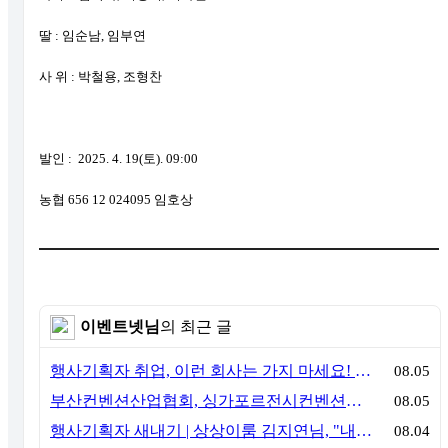
딸 : 임순남, 임부연
사 위 : 박철용, 조형찬
발인 : 2025. 4. 19(토). 09:00
농협 656 12 024095 임호상
이벤트넷님
의 최근 글
행사기획자 취업, 이런 회사는 가지 마세요! 신입이 꼭 알아야 할 5가지 기준[이벤트산업 팩트체크#3]
08.05
부산컨벤션산업협회, 싱가포르전시컨벤션협회(SACEOS)와 업무협약 체결… 아시아 마이스 협력 확대
08.05
행사기획자 새내기 | 상상이룸 김지연님, "내 맘대로, 내 뜻대로 행사를 만든다
08.04