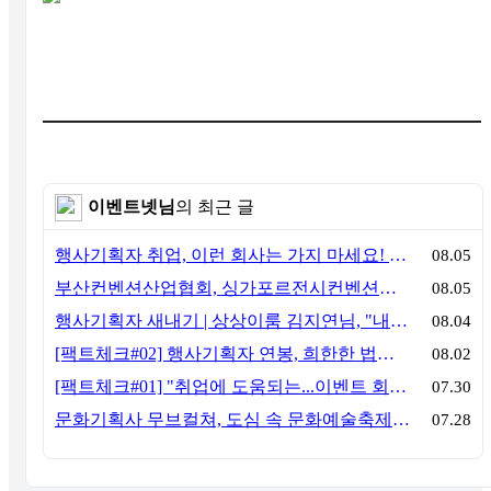
이벤트넷님
의 최근 글
행사기획자 취업, 이런 회사는 가지 마세요! 신입이 꼭 알아야 할 5가지 기준[이벤트산업 팩트체크#3]
08.05
부산컨벤션산업협회, 싱가포르전시컨벤션협회(SACEOS)와 업무협약 체결… 아시아 마이스 협력 확대
08.05
행사기획자 새내기 | 상상이룸 김지연님, "내 맘대로, 내 뜻대로 행사를 만든다
08.04
[팩트체크#02] 행사기획자 연봉, 희한한 법칙~ '첨에는 비실, 3년만 지나면 튼실'
08.02
[팩트체크#01] "취업에 도움되는...이벤트 회사, 어떻게 구분할까?"… 1인당 매출 '3억 원'의 법칙
07.30
문화기획사 무브컬쳐, 도심 속 문화예술축제 ‘서초 클래식 테마파크: 봄밤의 클래식’ 성공적 연출
07.28