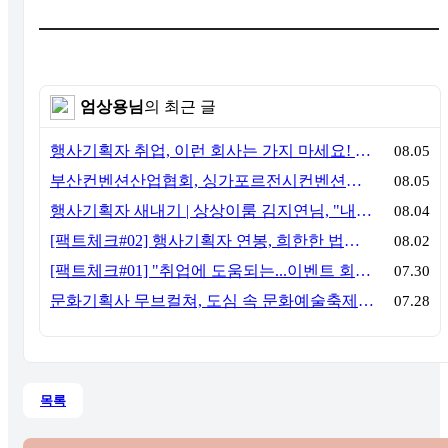
엄상용님
의 최근 글
행사기획자 취업, 이런 회사는 가지 마세요! 신입이 꼭 알아야 할 5가지 기준[이벤트산업 팩트체크#3]
08.05
부산컨벤션산업협회, 싱가포르전시컨벤션협회(SACEOS)와 업무협약 체결… 아시아 마이스 협력 확대
08.05
행사기획자 새내기 | 상상이룸 김지연님, "내 맘대로, 내 뜻대로 행사를 만든다
08.04
[팩트체크#02] 행사기획자 연봉, 희한한 법칙~ '첨에는 비실, 3년만 지나면 튼실'
08.02
[팩트체크#01] "취업에 도움되는...이벤트 회사, 어떻게 구분할까?"… 1인당 매출 '3억 원'의 법칙
07.30
문화기획사 무브컬쳐, 도심 속 문화예술축제 ‘서초 클래식 테마파크: 봄밤의 클래식’ 성공적 연출
07.28
목록