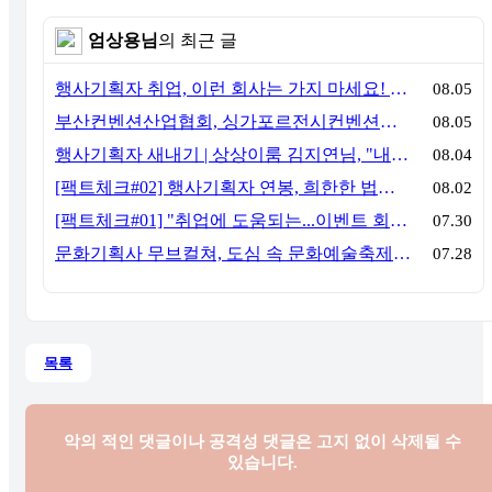
엄상용님
의 최근 글
행사기획자 취업, 이런 회사는 가지 마세요! 신입이 꼭 알아야 할 5가지 기준[이벤트산업 팩트체크#3]
08.05
부산컨벤션산업협회, 싱가포르전시컨벤션협회(SACEOS)와 업무협약 체결… 아시아 마이스 협력 확대
08.05
행사기획자 새내기 | 상상이룸 김지연님, "내 맘대로, 내 뜻대로 행사를 만든다
08.04
[팩트체크#02] 행사기획자 연봉, 희한한 법칙~ '첨에는 비실, 3년만 지나면 튼실'
08.02
[팩트체크#01] "취업에 도움되는...이벤트 회사, 어떻게 구분할까?"… 1인당 매출 '3억 원'의 법칙
07.30
문화기획사 무브컬쳐, 도심 속 문화예술축제 ‘서초 클래식 테마파크: 봄밤의 클래식’ 성공적 연출
07.28
목록
악의 적인 댓글이나 공격성 댓글은
고지 없이 삭제될 수
있습니다.