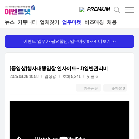
PREMIUM
뉴스
커뮤니티
업체찾기
업무마켓
비즈매칭
채용
이벤트 업무가 필요할땐, 업무마켓하자! 더보기
>>
[동영상]행사대행입찰 인사이트~ 1)일반관리비
2025.08.29 10:58
엄상용
조회 5,241
댓글 6
카톡공유
좋아요
0