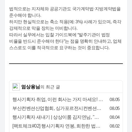
법적으로는 지자체와 공공기관도 국가계약법·지방계약법을
준수해야 합니다.
하지만 현실적으로는 축소 적용(예: 3%) 사례가 있으며, 즉각
강제적으로 막을 장치는 미비합니다.
따라서 실무에서는 입찰 가이드북에 “발주기관이 법정
비율을 반드시 준수해야 한다”는 점을 명확히 안내하고, 업체
스스로도 이를 적극적으로 요구하는 것이 중요합니다.
엄상용님
의 최근 글
행사기획자 취업, 이런 회사는 가지 마세요! 신입이 꼭 알아야 할 5가지 기준[이벤트산업 팩트체크#3]
08.05
부산컨벤션산업협회, 싱가포르전시컨벤션협회(SACEOS)와 업무협약 체결… 아시아 마이스 협력 확대
08.05
행사기획자 새내기 | 상상이룸 김지연님, "내 맘대로, 내 뜻대로 행사를 만든다
08.04
[팩트체크#02] 행사기획자 연봉, 희한한 법칙~ '첨에는 비실, 3년만 지나면 튼실'
08.02