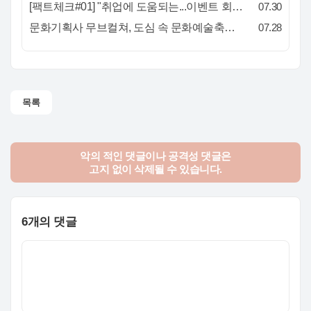
[팩트체크#01] "취업에 도움되는...이벤트 회사, 어떻게 구분할까?"… 1인당 매출 '3억 원'의 법칙
07.30
문화기획사 무브컬쳐, 도심 속 문화예술축제 ‘서초 클래식 테마파크: 봄밤의 클래식’ 성공적 연출
07.28
목록
악의 적인 댓글이나 공격성 댓글은
고지 없이 삭제될 수 있습니다.
6개의 댓글