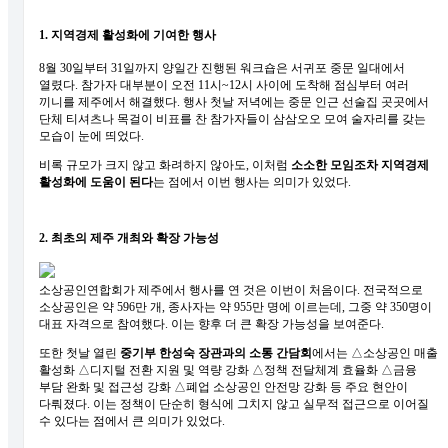
1. 지역경제 활성화에 기여한 행사
8월 30일부터 31일까지 양일간 진행된 워크숍은 서귀포 중문 일대에서
열렸다. 참가자 대부분이 오전 11시~12시 사이에 도착해 점심부터 여러
끼니를 제주에서 해결했다. 행사 첫날 저녁에는 중문 인근 선술집 곳곳에서
단체 티셔츠나 목걸이 비표를 찬 참가자들이 삼삼오오 모여 술자리를 갖는
모습이 눈에 띄었다.
비록 규모가 크지 않고 화려하지 않아도, 이처럼
소소한 모임조차 지역경제
활성화에 도움이 된다
는 점에서 이번 행사는 의미가 있었다.
2. 최초의 제주 개최와 확장 가능성
소상공인연합회가 제주에서 행사를 연 것은 이번이 처음이다. 전국적으로
소상공인은 약 596만 개, 종사자는 약 955만 명에 이르는데, 그중 약 350명이
대표 자격으로 참여했다. 이는 향후 더 큰 확장 가능성을 보여준다.
또한 첫날 열린
중기부 한성숙 장관과의 소통 간담회
에서는 △소상공인 매출
활성화 △디지털 전환 지원 및 역량 강화 △정책 전달체계 효율화 △금융
부담 완화 및 접근성 강화 △폐업 소상공인 안전망 강화 등 주요 현안이
다뤄졌다. 이는 정책이 단순히 형식에 그치지 않고 실무적 접근으로 이어질
수 있다는 점에서 큰 의미가 있었다.