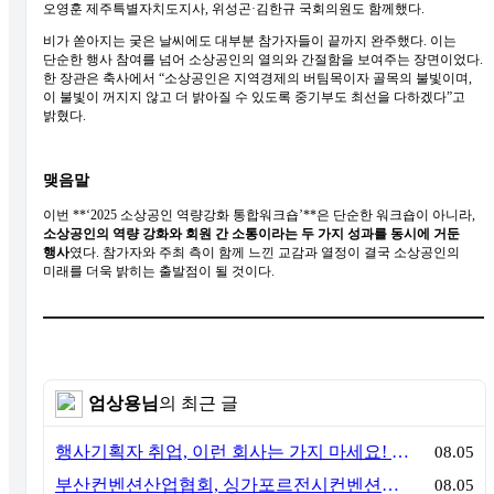
오영훈 제주특별자치도지사, 위성곤·김한규 국회의원도 함께했다.
비가 쏟아지는 궂은 날씨에도 대부분 참가자들이 끝까지 완주했다. 이는
단순한 행사 참여를 넘어 소상공인의 열의와 간절함을 보여주는 장면이었다.
한 장관은 축사에서 “소상공인은 지역경제의 버팀목이자 골목의 불빛이며,
이 불빛이 꺼지지 않고 더 밝아질 수 있도록 중기부도 최선을 다하겠다”고
밝혔다.
맺음말
이번 **‘2025 소상공인 역량강화 통합워크숍’**은 단순한 워크숍이 아니라,
소상공인의 역량 강화와 회원 간 소통이라는 두 가지 성과를 동시에 거둔
행사
였다. 참가자와 주최 측이 함께 느낀 교감과 열정이 결국 소상공인의
미래를 더욱 밝히는 출발점이 될 것이다.
엄상용님
의 최근 글
행사기획자 취업, 이런 회사는 가지 마세요! 신입이 꼭 알아야 할 5가지 기준[이벤트산업 팩트체크#3]
08.05
부산컨벤션산업협회, 싱가포르전시컨벤션협회(SACEOS)와 업무협약 체결… 아시아 마이스 협력 확대
08.05