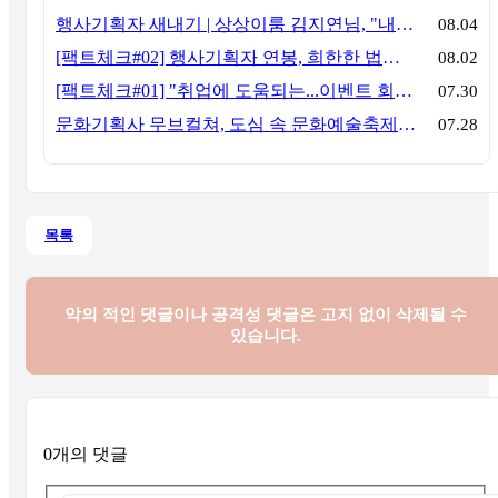
행사기획자 새내기 | 상상이룸 김지연님, "내 맘대로, 내 뜻대로 행사를 만든다
08.04
[팩트체크#02] 행사기획자 연봉, 희한한 법칙~ '첨에는 비실, 3년만 지나면 튼실'
08.02
[팩트체크#01] "취업에 도움되는...이벤트 회사, 어떻게 구분할까?"… 1인당 매출 '3억 원'의 법칙
07.30
문화기획사 무브컬쳐, 도심 속 문화예술축제 ‘서초 클래식 테마파크: 봄밤의 클래식’ 성공적 연출
07.28
목록
악의 적인 댓글이나 공격성 댓글은
고지 없이 삭제될 수
있습니다.
0개의 댓글