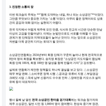
3. 진정한 소통의 장
이번 워크숍의 주제는 **“함께 도약하는 내일, 하나 되는 소상공인”**이었다.
그만큼 무엇보다 중요한 가치는 ‘소통’이었다. 아무리 좋은 정책이라도 상호
간의 공감과 대화 없이는 실현되기 어렵다.
전국 각지에서 어렵게 제주에 모인 만큼, 식사와 친교의 시간은 단순한 만남
이상의 교감을 만들어냈다. 이제는 눈빛만으로도 서로를 이해할 수 있는
관계가 된 단체장과 지역대표들이 늘어난 것이다. 이는 앞으로 소상공인의
저변을 더욱 굳건히 다지는 토대가 될 것이다.
소상공인연합회는 2024년부터 회원 단체가 꾸준히 늘어나 현재 전국적으로
8만여 명의 회원을 확보했다. 송치영 회장은 “소상공인 지도자들이 합심해
회원 단체 100개, 회원 100만 명 달성을 함께 만들어 가자”고 강조했다.
실제로 연합회가 제안한 정책들도 하나씩 결실을 보고 있다. △소상공인
채무 부담 완화 △소비쿠폰 정책 시행 △공과금·유류비 지원 △부담경감
크레딧 사업 △국세 납부 신용카드 수수료 인하 △장애인용 키오스크 설치
유예 등이 대표적이다.
행사 둘째 날 열린
전국 소상공인 한마음 걷기대회
에는 워크숍 참가자와
제주 소상공인, 일반 시민 등 1,000여 명이 참여했다. 한성숙 중기부 장관,