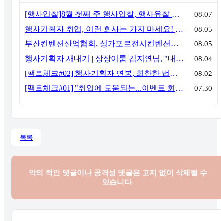
[행사입찰]8월 첫째 주 행사입찰, 행사유찰 결과
08.07
행사기획자 취업, 이런 회사는 가지 마세요! 신입이 꼭 알아야 할 5가지 기준[이벤트산업 팩트체크#3]
08.05
부산컨벤션산업협회, 싱가포르전시컨벤션협회(SACEOS)와 업무협약 체결… 아시아 마이스 협력 확대
08.05
행사기획자 새내기 | 상상이룸 김지연님, "내 맘대로, 내 뜻대로 행사를 만든다
08.04
[팩트체크#02] 행사기획자 연봉, 희한한 법칙~ '첨에는 비실, 3년만 지나면 튼실'
08.02
[팩트체크#01] "취업에 도움되는...이벤트 회사, 어떻게 구분할까?"… 1인당 매출 '3억 원'의 법칙
07.30
목록
악의 적인 댓글이나 공격성 댓글은
고지 없이 삭제될 수
있습니다.