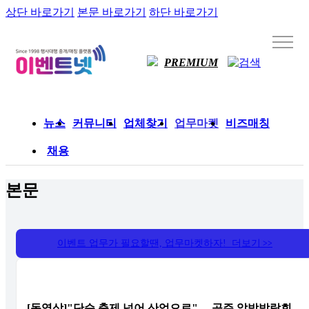
상단 바로가기
본문 바로가기
하단 바로가기
PREMIUM
뉴스
커뮤니티
업체찾기
업무마켓
비즈매칭
채용
본문
이벤트 업무가 필요할땐, 업무마켓하자! 더보기
>>
[동영상]"단순 축제 넘어 산업으로"… 공주 알밤박람회,