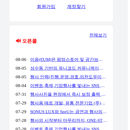
회원가입
계정찾기
전체보기
🔊 오픈콜
08-06
이음(EUM)은 팝업스토어 및 공간브랜딩 전문 업체로서 공간에서 고객과의 접점을 통해 공간에서의 체험과 브랜드 경험을 통해 고객의 마음을 움직일 수 있는 전문 기업입니다. 성수동, 홍대앞, 더현대여의도, 현대백화점 판교 & 목동 & 삼성 & 압구정, 롯데백화점 잠실 & 에비뉴엘, 양양 서피비치, 스타필드, IFC몰, 코엑스, 킨텍스, 교보 & 영풍문고, 부산 밀락타운 & 더베이 101, 콘래드 호텔, 동해안, 전국 리조트 및 호텔 등등에서 경험과 실적을 가지고 있으며, 팝업스토어와 공간브랜딩을 디자인에서부터 시공, 철거까지 완벽한 원스탑 서비스를 대행해드리고 있습니다.
08-05
성수동 기반의 유니코드 커뮤니케이션즈는 브랜드의 가치를 감각적으로 현장화하는 마케팅·프로모션 전문 대행사입니다. 팝업스토어, 기업 행사, 전시부터 축제 부스까지 콘셉트 기획·공간 연출·현장 운영을 통합 수행하여 완성도 높은 행사를 만듭니다. 기획부터 공간연출 현장운영 인력섭외까지 유니코드에게 맞겨주세요!
08-05
행사 인력(진행.운영.경호.의전도우미.프로모터.관람객등) 토탈 에이전시 입니다. 행사 운영에 어려움 많으시죠? 저희가 해결 해드립니다!!!! 연락주세요~!!! 주)월드플래닝 입니다.
08-04
이벤트,축제,기업행사를 빛내는 SNS 숏폼 360 포토(영상)부스입니다. 전문 운영팀이 진행,설치,철거까지 완벽하게 책임집니다. 문의만 주시면 이벤트에 맞게 운영을 제안해드리며,전국 어디서나 렌탈 가능합니다. 인스타그램) https://www.instagram.com/360photo.kr/ 블로그) https://blog.naver.com/360photobooth/ TEL) 032-322-3367 Email) contact@360photo.kr 카톡문의) http://pf.kakao.com/_rxdBin/chat
07-31
행사사진을 현장에서 즉시 보정 출력 진행하는 미스터문포토 문성준실장입니다. 하이브 행사 사진출력 전속진행업체입니다. 포토존사진인화.출력 실시간 상담 http://pf.kakao.com/_Lxkxbxon/chat
07-29
행사용 매트 개발, 유통 전문기업 (주)비오케이 입니다. 기업행사용 '파이론텍스(파이텍스)', '화사한 조경 인조잔디'를 행사 분야에 대량 공급하고 있습니다. 단순 구매 및 렌탈, 시공 까지 모두 가능하며 온-오프라인 최저가 공급을 약속합니다. 실제 거래 중인 기업 대표님들께서 아주 저렴하게 만족스러운 품질로 사용 중이십니다. 문의: 010 4II9 43II 이메일: kbs@bokkorea.com
07-29
SONUS LUX와 SeeU는 공연과 행사의 음향·조명을 설계하고 운영하는 현장 전문팀입니다. 방송 프로그램, 국가행사, 대형 페스티벌, 기업행사 등 다양한 프로젝트에서 축적한 경험을 바탕으로 공간 구조와 행사 성격, 관객 규모에 맞는 시스템을 구성합니다. 장비 수량이나 규모를 앞세우기보다 명료한 사운드, 효과적인 조명 연출, 안정적인 현장 운영을 중요하게 생각합니다. 공연, 기업행사, 컨퍼런스, 전시, 학교축제, 교회 행사 등 각 현장에 필요한 음향·조명 장비와 전문 인력을 제공합니다. 주요 업무 공연 및 행사 음향·조명 장비 렌탈 현장 여건에 맞춘 시스템 설계와 장비 구성 FOH·모니터·재생·송출 음향 운영 무대조명 디자인 및 오퍼레이팅 장비 설치, 시스템 튜닝 및 현장 기술 관리 문의 대표: 김수한 연락처: 010-8309-1024 이메일: sonus-lux@naver.com
07-28
행사의 시작부터 마무리까지, ONE-STOP 행사 전문 파트너 행사 기획·운영부터 무대·음향·조명·LED 스크린 시스템, 전문 기술 인력까지 모두 갖춘 원스톱 행사 전문 업체입니다. 행사에 필요한 여러 업체를 따로 섭외할 필요 없이, 기획부터 설치·운영·철수까지 전 과정을 하나의 파트너가 책임지고 수행합니다. WHY US? ✅ 풍부한 수행 경험과 검증된 운영 노하우 공공기관·지자체·지역축제·기업행사 등 다양한 프로젝트 수행 경험을 바탕으로 안정적이고 체계적인 행사 운영을 제공합니다. ✅ 전문 기술 인력의 체계적인 현장 운영 무대·음향·조명·LED 스크린까지 숙련된 전문 인력이 직접 운영하여 완성도 높은 행사 품질과 신속한 현장 대응을 제공합니다. ✅ 자체 장비 시스템 기반의 원스톱 서비스 무대·음향·조명·LED 스크린 등 주요 행사 장비를 자체 보유하여 높은 품질, 신속한 대응, 합리적인 비용으로 효율적인 행사 운영을 지원합니다. 주요 서비스 ✔ 공공기관·지자체 공식 행사 (준공식, 개소식, 기념식, 선포식 등) ✔ 지역축제·문화·관광 행사 ✔ 기업·기관·단체 행사 (체육대회, 워크숍, 기념행사 등) ✔ 무대·음향·조명·LED 시스템 설계·설치 및 운영
07-28
이벤트,축제,기업행사를 빛내는 SNS 숏폼 360 포토(영상)부스입니다. 전문 운영팀이 진행,설치,철거까지 완벽하게 책임집니다. 문의만 주시면 이벤트에 맞게 운영을 제안해드리며,전국 어디서나 렌탈 가능합니다. 인스타그램) https://www.instagram.com/360photo.kr/ 블로그) https://blog.naver.com/360photobooth/ TEL) 032-322-3367 Email) contact@360photo.kr 카톡문의) http://pf.kakao.com/_rxdBin/chat