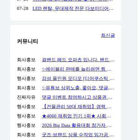
07-28
LED 렌탈, 무대제작 전문 다보미디어입니다! 연락주세요!
최신글
커뮤니티
회사홍보
걸밴드 레드 오파츠 입니다. 밴드 필요하시면 언제든지 연락주세요
회사홍보
✨에이블리 판매를 늘리려면 찜 이후 구매 흐름까지 봐야 합니다✨
행사홍보
감성 올인원 오디오 [디어쿠스틱 알토] 최대 23% 할인
회사홍보
✨유튜브 상위노출, 좋아요, 댓글, 구독, 알림설정까지 관리하세요✨
진짜자유
댓글 이벤트 참여하시고 상품권 받아가세요!
행사홍보
【건물관리 50대 재취업】경력 없이 안전관리자 준비하는 방법
행사홍보
★4060 재취업 인기 1위★ 사회복지사 2급, 시험 없이 취득 하는 방법
행사홍보
2026 Big Data 활용대회 참가자 모집
회사홍보
굿즈·브랜드 상품 수작업 임가공 포장 전문 서비스, GOODSPACK (소량 포장 가능)