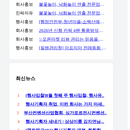
회사홍보
불꽃놀이, 낙화놀이 연출 전문업체 세홍SFC 입니다
진짜자유
불꽃놀이, 낙화놀이 연출 전문업체 세홍SFC 입니다
행사홍보
[행정안전부-청년마을-소백산예술촌] 무료 주말 기획자 과정
회사홍보
2026년 신형 카픽 4팬 통풍방석｜차량·가정 겸용 자동 착석감지 통풍방석
회사홍보
✨오픈마켓 리뷰 관리는 믿음을 주는 곳에서 진행해야 합니다✨
행사홍보
[질병관리청] 아프지마 전래동화 혹부리영감 이벤트
최신뉴스
1
[행사입찰]8월 첫째 주 행사입찰, 행사유..
2
행사기획자 취업, 이런 회사는 가지 마세..
3
부산컨벤션산업협회, 싱가포르전시컨벤션..
4
행사기획자 새내기 | 상상이룸 김지연님,..