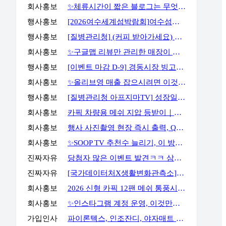
회사홍보
✨체류시간이 짧은 블로그는 무엇부터 바꿔야 할까요?✨
행사홍보
[2026여수세계섬박람회]여수섬바다 댄스 챌린지 EVENT
행사홍보
[질병관리청] (커피 받아가세요) 화영이의 성장일기 5화 OX 퀴즈 이벤트
회사홍보
✨구글맵 리뷰만 관리한 매장이 오래 버티지 못하는 이유✨
행사홍보
[이벤트 마감 D-9] 경동시장 빙고판 채우고 마사지기, 아이스크림 등 받아가세요!
회사홍보
✨올리브영 매출 잡으시려면 이것만큼은 꼭 알고 계셔야 합니다✨
행사홍보
[질병관리청 아프지마TV] 성장일기 5화 OX 퀴즈 이벤트
회사홍보
카픽 차량용 메쉬 지압 등받이｜운전할 때도, 사무실에서도 허리까지 편안하게
회사홍보
행사 사진촬영 현장 즉시 출력, QR사진으로 다운로드 가능까지
회사홍보
✨SOOP TV 추천수 늘리기, 이 방법으로 해결할 수 있습니다✨
진짜자유
당첨자 많은 이벤트 발견ㅋㅋ 삼성스토어 블로그 포스트 공유 이벤트
진짜자유
[국가데이터처X생활변화관측소] 구독·댓글 이벤트
회사홍보
2026 신형 카픽 12팬 메쉬 통풍시트｜차 안 더위와 답답함을 줄여주는 차량용 통풍시트
회사홍보
✨인스타그램 계정 운영, 이것만큼은 꼭 알고 시작하세요✨
가입인사
파이론텍스, 인조잔디, 야자매트 가장 저렴하게 공급합니다.